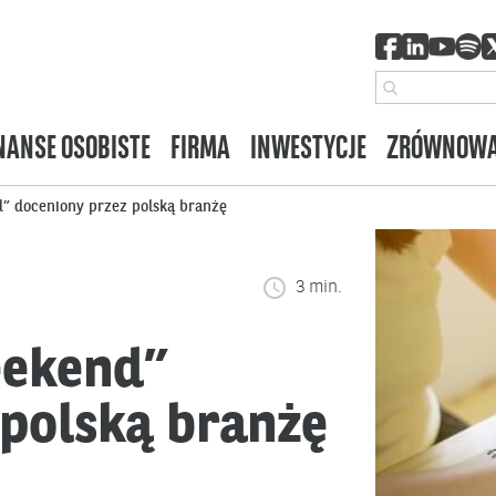
NANSE OSOBISTE
FIRMA
INWESTYCJE
ZRÓWNOWA
d” doceniony przez polską branżę
3 min.
eekend”
 polską branżę