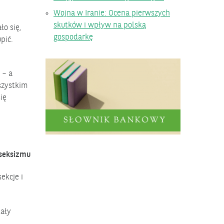
Wojna w Iranie: Ocena pierwszych
skutków i wpływ na polską
o się,
gospodarkę
pić.
 – a
szystkim
ię
 seksizmu
ekcje i
tały