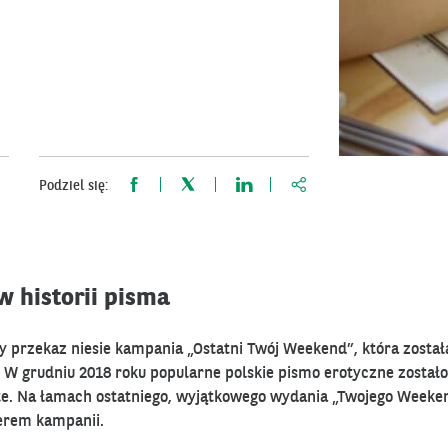
https://www.bnppariba
Podziel się:
 historii pisma
y przekaz niesie kampania „Ostatni Twój Weekend”, która został
W grudniu 2018 roku popularne polskie pismo erotyczne zostało
ęte. Na łamach ostatniego, wyjątkowego wydania „Twojego Weeke
nerem kampanii.