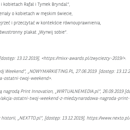
i kobietach Rafał i Tymek Bryndal”,
eriały o kobietach w męskim świecie,
bejrzeć i przeczytać w kontekście równouprawnienia,
 dwustronny plakat „Wyrwij sobie”.
ostęp: 13.12.2019], <https://mixx-awards.pl/zwyciezcy-2019/>.
Twój Weekend”, „NOWYMARKIETING.PL, 27.06.2019 [dostęp: 13.12.2
ia-ostatni-twoj-weekend>.
 nagrodą Print Innovation, „WIRTUALNEMEDIA.pl”, 26.09.2019 [d
ul/akcja-ostatni-twoj-weekend-z-miedzynarodowa-nagroda-print-
storii, „NEXTTO.pl”, [dostęp: 13.12.2019], https://www.nexto.pl/