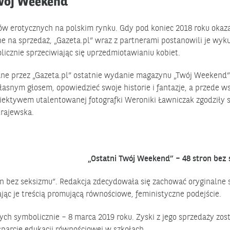
wój Weekend”
w erotycznych na polskim rynku. Gdy pod koniec 2018 roku okazał
ne na sprzedaż, „Gazeta.pl” wraz z partnerami postanowili je wyku
licznie sprzeciwiając się uprzedmiotawianiu kobiet.
wane przez „Gazeta.pl” ostatnie wydanie magazynu „Twój Weekend”
snym głosem, opowiedzieć swoje historie i fantazje, a przede w
iektywem utalentowanej fotografki Weroniki Ławniczak zgodziły s
Krajewska.
„Ostatni Twój Weekend” – 48 stron bez
n bez seksizmu”. Redakcja zdecydowała się zachować oryginalne s
ąc je treścią promującą równościowe, feministyczne podejście.
ych symbolicznie – 8 marca 2019 roku. Zyski z jego sprzedaży zos
parcie edukacji równościowej w szkołach.