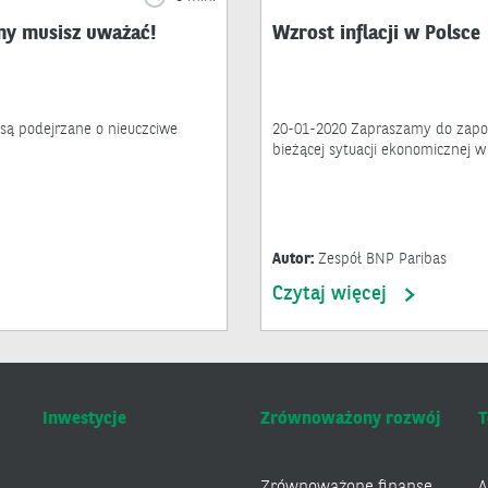
rmy musisz uważać!
Wzrost inflacji w Polsce
 są podejrzane o nieuczciwe
20-01-2020 Zapraszamy do zapoz
bieżącej sytuacji ekonomicznej w 
Autor:
Zespół BNP Paribas
Czytaj więcej
Inwestycje
Zrównoważony rozwój
T