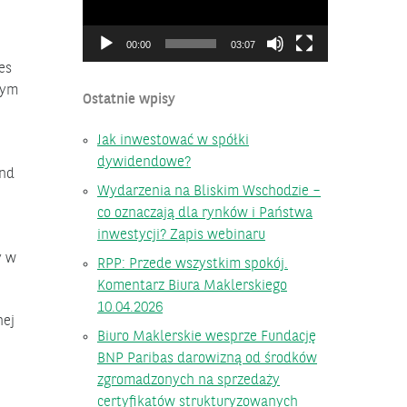
00:00
03:07
es
żym
Ostatnie wpisy
Jak inwestować w spółki
dywidendowe?
and
Wydarzenia na Bliskim Wschodzie –
co oznaczają dla rynków i Państwa
inwestycji? Zapis webinaru
y w
RPP: Przede wszystkim spokój.
Komentarz Biura Maklerskiego
10.04.2026
nej
Biuro Maklerskie wesprze Fundację
BNP Paribas darowizną od środków
zgromadzonych na sprzedaży
certyfikatów strukturyzowanych