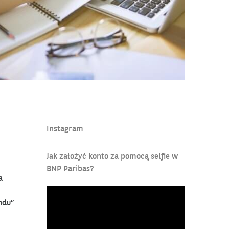
s.pl/blog/ostatni-twoj-weekend-doceniony-przez-polska-branze
Instagram
Jak założyć konto za pomocą selfie w
BNP Paribas?
a
Odtwarzacz
ndu”
video