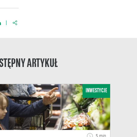
https://www.bnpparibas.pl/blog/ostatni-twoj-weekend-doceni
STĘPNY ARTYKUŁ
INWESTYCJE
5 min.