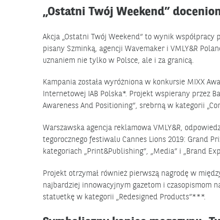
„Ostatni Twój Weekend” doceniony
Akcja „Ostatni Twój Weekend” to wynik współpracy p
pisany Szminką, agencji Wavemaker i VMLY&R Poland
uznaniem nie tylko w Polsce, ale i za granicą.
Kampania została wyróżniona w konkursie MIXX Aw
Internetowej IAB Polska*. Projekt wspierany przez B
Awareness And Positioning”, srebrną w kategorii „Cont
Warszawska agencja reklamowa VMLY&R, odpowiedzial
tegorocznego festiwalu Cannes Lions 2019: Grand Pri
kategoriach „Print&Publishing”, „Media” i „Brand Ex
Projekt otrzymał również pierwszą nagrodę w międz
najbardziej innowacyjnym gazetom i czasopismom na
statuetkę w kategorii „Redesigned Products”***.