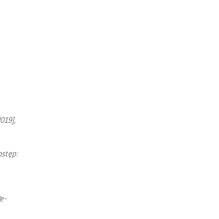
019],
ostęp:
e-