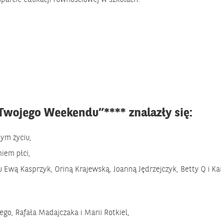
wojego Weekendu”**** znalazły się:
nym życiu,
iem płci,
 Ewą Kasprzyk, Oriną Krajewską, Joanną Jędrzejczyk, Betty Q i Ka
ego, Rafała Madajczaka i Marii Rotkiel,