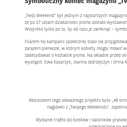
Symboliczny koniec magazynu „T
„Twój Weekend” był jednym z najstarszych magazynó
że po 27 latach działalności pismo zostało wystawio
Wszystko tylko po to, by od razu je zamknąć – symbo
Filarem tej kampanii społecznej stało się przygoto
zarazem pierwsze, w którym kobiety mogły mówić wła
zadecydować o kształcie pisma. Na okładce przed ob
wystąpić: Ewa Kasprzyk, Joanna Jędrzejczyk i Orina 
Rezultatem tego odważnego projektu było „48 stro
nagłówki z „Twojego Weekendu”, zapełniaj
Wydanie trafiło do kiosków i saloników prasow
przeznaczone na ws