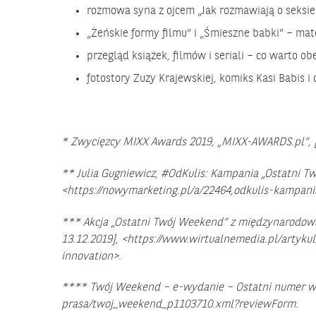
rozmowa syna z ojcem „Jak rozmawiają o seksie 
„Żeńskie formy filmu” i „Śmieszne babki” – mat
przegląd książek, filmów i seriali – co warto o
fotostory Zuzy Krajewskiej, komiks Kasi Babis i
* Zwycięzcy MIXX Awards 2019, „MIXX-AWARDS.pl”, [d
** Julia Gugniewicz, #OdKulis: Kampania „Ostatni 
<https://nowymarketing.pl/a/22464,odkulis-kampan
*** Akcja „Ostatni Twój Weekend” z międzynarodową
13.12.2019], <https://www.wirtualnemedia.pl/artyk
innovation>.
**** Twój Weekend – e-wydanie – Ostatni numer w hi
prasa/twoj_weekend_p1103710.xml?reviewForm.