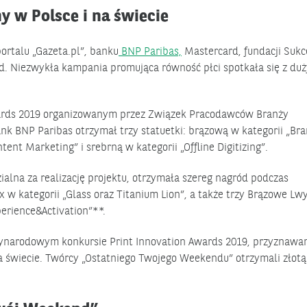
 w Polsce i na świecie
ortalu „Gazeta.pl”, banku
BNP Paribas,
Mastercard, fundacji Sukc
. Niezwykła kampania promująca równość płci spotkała się z du
ards 2019 organizowanym przez Związek Pracodawców Branży
ank BNP Paribas otrzymał trzy statuetki: brązową w kategorii „Br
ent Marketing” i srebrną w kategorii „Offline Digitizing”.
na za realizację projektu, otrzymała szereg nagród podczas
x w kategorii „Glass oraz Titanium Lion”, a także trzy Brązowe Lw
perience&Activation”**.
ynarodowym konkursie Print Innovation Awards 2019, przyznawa
 świecie. Twórcy „Ostatniego Twojego Weekendu” otrzymali złotą