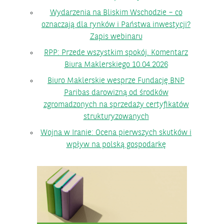
Wydarzenia na Bliskim Wschodzie – co
oznaczają dla rynków i Państwa inwestycji?
Zapis webinaru
RPP: Przede wszystkim spokój. Komentarz
Biura Maklerskiego 10.04.2026
Biuro Maklerskie wesprze Fundację BNP
Paribas darowizną od środków
zgromadzonych na sprzedaży certyfikatów
strukturyzowanych
Wojna w Iranie: Ocena pierwszych skutków i
wpływ na polską gospodarkę