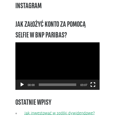
INSTAGRAM
JAK ZAŁOŻYĆ KONTO ZA POMOCĄ
SELFIE W BNP PARIBAS?
Odtwarzacz
video
00:00
03:07
OSTATNIE WPISY
Jak inwestować w spółki dywidendowe?