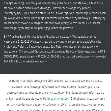
niniejszym blogu nie mają waloru porady prawnej ani podatkowej, a także nie
stanowią pośrednictwa kredytowego, ubezpieczeniowego czy porady
inwestycyjnej. Odesłania do stron Banku zawierających informacje o produktach
opisywanych w artykułach mają charakter wyłącznie przykładowy i ilustracyjny.
Treści prezentowane w blogach nie stanowią oferty w rozumieniu k.c. Treści
poszczególnych artykułów podlegają ochronie prawnej.
BNP Paribas Bank Polska Spółka Akcyjna z siedzibą w Warszawie przy ul.
Kasprzaka 2, 01-211 Warszawa, zarejestrowany w rejestrze przedsiębiorców
Krajowego Rejestru Sądowego przez Sąd Rejonowy dla m. st. Warszawy w
Warszawie, XIII Wydział Gospodarczy Krajowego Rejestru Sądowego pod nr KRS
0000011571, posiadający NIP 526-10-08-546 oraz kapitał zakładowy w wysokości
147 880 491 zł w całości wpłacony.
W naszym serwisie stosuje się pliki cookies, które są zapisywane na dysku
urządzenia końcowego użytkownika w celu ułatwienia nawigacji oraz
dostosowania serwisu do preferencji użytkownika. Szczegółowe informacje o
Polityka prywatności
plikach cookies znajdziesz w
Polityce prywatności
. Zablokowanie zapisywania
Bank zmieniającego się świata
plików cookies na urządzeniu końcowym lub ich usunięcie możliwe jest w po
właściwym skonfigurowaniu ustawień przeglądarki internetowej. Więcej o