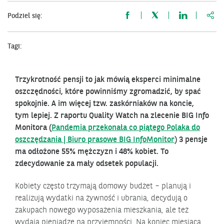
http
Podziel się:
Tagi:
Trzykrotność pensji to jak mówią eksperci minimalne
oszczędności, które powinniśmy zgromadzić, by spać
spokojnie. A im więcej tzw. zaskórniaków na koncie,
tym lepiej. Z raportu Quality Watch na zlecenie BIG Info
Monitora (
Pandemia przekonała co piątego Polaka do
oszczędzania | Biuro prasowe BIG InfoMonitor
) 3 pensje
ma odłożone 55% mężczyzn i 48% kobiet. To
zdecydowanie za mały odsetek populacji.
Kobiety często trzymają domowy budżet – planują i
realizują wydatki na żywność i ubrania, decydują o
zakupach nowego wyposażenia mieszkania, ale też
wydają pieniądze na przyjemności. Na koniec miesiąca