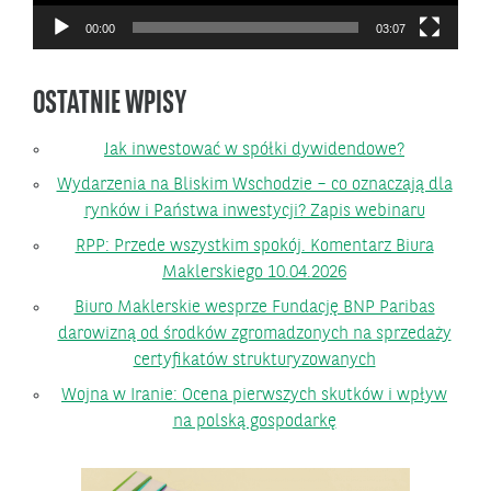
00:00
03:07
OSTATNIE WPISY
Jak inwestować w spółki dywidendowe?
Wydarzenia na Bliskim Wschodzie – co oznaczają dla
rynków i Państwa inwestycji? Zapis webinaru
RPP: Przede wszystkim spokój. Komentarz Biura
Maklerskiego 10.04.2026
Biuro Maklerskie wesprze Fundację BNP Paribas
darowizną od środków zgromadzonych na sprzedaży
certyfikatów strukturyzowanych
Wojna w Iranie: Ocena pierwszych skutków i wpływ
na polską gospodarkę