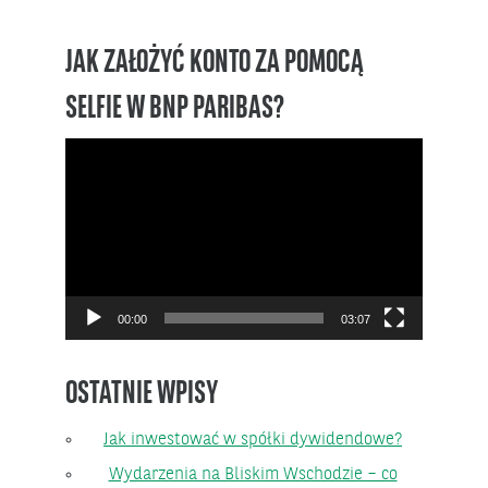
JAK ZAŁOŻYĆ KONTO ZA POMOCĄ
SELFIE W BNP PARIBAS?
Odtwarzacz
video
00:00
03:07
OSTATNIE WPISY
Jak inwestować w spółki dywidendowe?
Wydarzenia na Bliskim Wschodzie – co