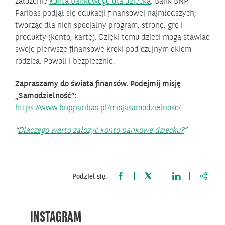
założenie
konta bankowego dla dziecka
. Bank BNP
Paribas podjął się edukacji finansowej najmłodszych,
tworząc dla nich specjalny program, stronę, grę i
produkty (konto, kartę). Dzięki temu dzieci mogą stawiać
swoje pierwsze finansowe kroki pod czujnym okiem
rodzica. Powoli i bezpiecznie.
Zapraszamy do świata finansów. Podejmij misję
„Samodzielność”:
https://www.bnpparibas.pl/misjasamodzielnosc/
Dlaczego warto założyć konto bankowe dziecku?
https:
Podziel się:
INSTAGRAM