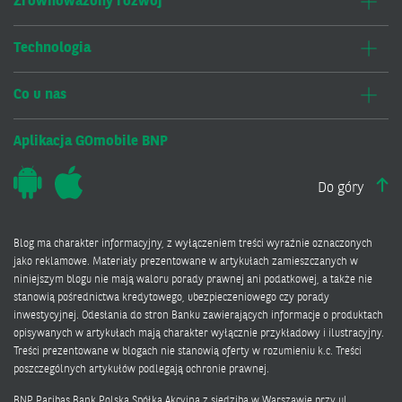
Zrównoważony rozwój
Technologia
Co u nas
Aplikacja GOmobile BNP
Do góry
Blog ma charakter informacyjny, z wyłączeniem treści wyraźnie oznaczonych
jako reklamowe. Materiały prezentowane w artykułach zamieszczanych w
niniejszym blogu nie mają waloru porady prawnej ani podatkowej, a także nie
stanowią pośrednictwa kredytowego, ubezpieczeniowego czy porady
inwestycyjnej. Odesłania do stron Banku zawierających informacje o produktach
opisywanych w artykułach mają charakter wyłącznie przykładowy i ilustracyjny.
Treści prezentowane w blogach nie stanowią oferty w rozumieniu k.c. Treści
poszczególnych artykułów podlegają ochronie prawnej.
BNP Paribas Bank Polska Spółka Akcyjna z siedzibą w Warszawie przy ul.