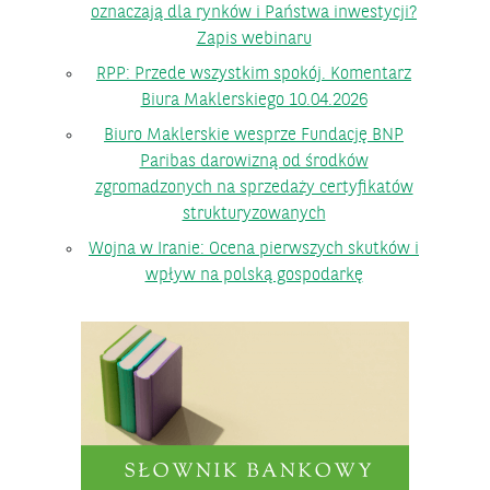
oznaczają dla rynków i Państwa inwestycji?
Zapis webinaru
RPP: Przede wszystkim spokój. Komentarz
Biura Maklerskiego 10.04.2026
Biuro Maklerskie wesprze Fundację BNP
Paribas darowizną od środków
zgromadzonych na sprzedaży certyfikatów
strukturyzowanych
Wojna w Iranie: Ocena pierwszych skutków i
wpływ na polską gospodarkę