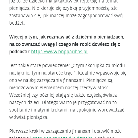
już to, że dziecko ma jakąkolwiek refleksję na temat
pieniądza. Nie kieruje się szybką przyjemnością, ale
zastanawia się, jak inaczej może zagospodarować swój
budżet.
Więcej o tym, jak rozmawiać z dziećmi o pieniądzach,
na co zwracać uwagę i czego nie robić dowiesz się z
podcastu:
https://www.bnpparibas.pl
Jest takie stare powiedzenie: „Czym skorupka za młodu
nasiąknie, tym na starość trąci”. Idealnie wpasowuje się
ono w naukę zarządzania finansami. Pieniądze są
nieodzownym elementem naszej rzeczywistości.
Wcześniej czy później stają się także częścią świata
naszych dzieci. Dlatego warto je przygotować na to
spotkanie i małymi krokami, na spokojnie wprowadzać
w świat pieniądza.
Pierwsze kroki w zarządzaniu finansami ułatwić może