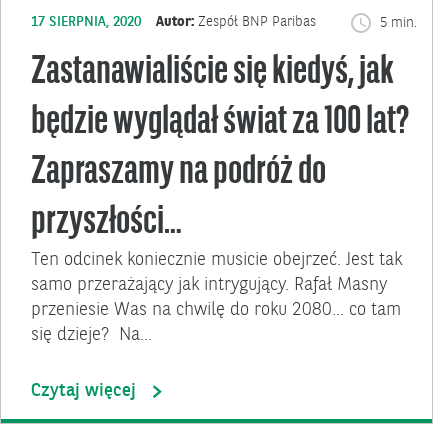
17 SIERPNIA, 2020
Autor:
Zespół BNP Paribas
5 min.
Zastanawialiście się kiedyś, jak
będzie wyglądał świat za 100 lat?
Zapraszamy na podróż do
przyszłości…
Ten odcinek koniecznie musicie obejrzeć. Jest tak
samo przerażający jak intrygujący. Rafał Masny
przeniesie Was na chwilę do roku 2080… co tam
się dzieje? Na…
Czytaj więcej