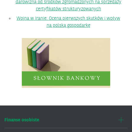
darowizną od środków zgromadzonych na sprzedaży
certyfikatów strukturyzowanych
Wojna w Iranie: Ocena pierwszych skutków i wpływ
na polską gospodarkę
Finanse osobiste