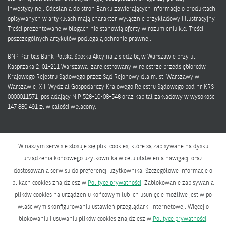
inwestycyjnej. Odesłania do stron Banku zawierających informacje o produktach
opisywanych w artykułach mają charakter wyłącznie przykładowy i ilustracyjny.
Treści prezentowane w blogach nie stanowią oferty w rozumieniu k.c. Treści
poszczególnych artykułów podlegają ochronie prawnej.
BNP Paribas Bank Polska Spółka Akcyjna z siedzibą w Warszawie przy ul.
Kasprzaka 2, 01-211 Warszawa, zarejestrowany w rejestrze przedsiębiorców
Krajowego Rejestru Sądowego przez Sąd Rejonowy dla m. st. Warszawy w
Warszawie, XIII Wydział Gospodarczy Krajowego Rejestru Sądowego pod nr KRS
0000011571, posiadający NIP 526-10-08-546 oraz kapitał zakładowy w wysokości
147 880 491 zł w całości wpłacony.
W naszym serwisie stosuje się pliki cookies, które są zapisywane na dysku
urządzenia końcowego użytkownika w celu ułatwienia nawigacji oraz
dostosowania serwisu do preferencji użytkownika. Szczegółowe informacje o
Polityka prywatności
plikach cookies znajdziesz w
Polityce prywatności
. Zablokowanie zapisywania
Bank zmieniającego się świata
plików cookies na urządzeniu końcowym lub ich usunięcie możliwe jest w po
właściwym skonfigurowaniu ustawień przeglądarki internetowej. Więcej o
BNP Paribas Bank Polska Spółka Akcyjna z siedzibą w Warszawie przy ul.
blokowaniu i usuwaniu plików cookies znajdziesz w
Polityce prywatności
.
Kasprzaka 2, 01-211 Warszawa, zarejestrowany w rejestrze przedsiębiorców