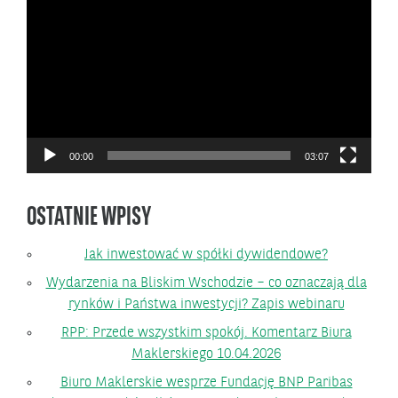
video
00:00
03:07
OSTATNIE WPISY
Jak inwestować w spółki dywidendowe?
Wydarzenia na Bliskim Wschodzie – co oznaczają dla
rynków i Państwa inwestycji? Zapis webinaru
RPP: Przede wszystkim spokój. Komentarz Biura
Maklerskiego 10.04.2026
Biuro Maklerskie wesprze Fundację BNP Paribas