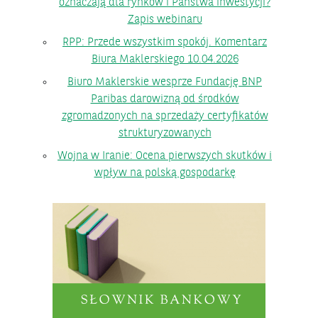
oznaczają dla rynków i Państwa inwestycji?
Zapis webinaru
RPP: Przede wszystkim spokój. Komentarz
Biura Maklerskiego 10.04.2026
Biuro Maklerskie wesprze Fundację BNP
Paribas darowizną od środków
zgromadzonych na sprzedaży certyfikatów
strukturyzowanych
Wojna w Iranie: Ocena pierwszych skutków i
wpływ na polską gospodarkę