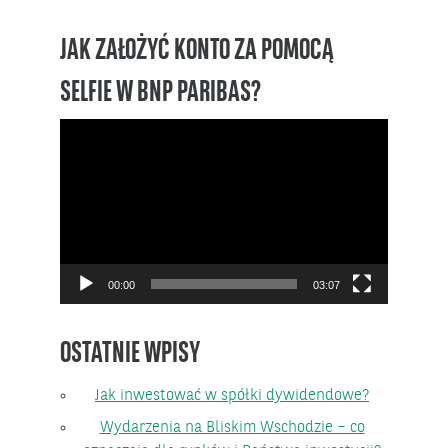
JAK ZAŁOŻYĆ KONTO ZA POMOCĄ
SELFIE W BNP PARIBAS?
Odtwarzacz
video
00:00
03:07
OSTATNIE WPISY
Jak inwestować w spółki dywidendowe?
Wydarzenia na Bliskim Wschodzie – co