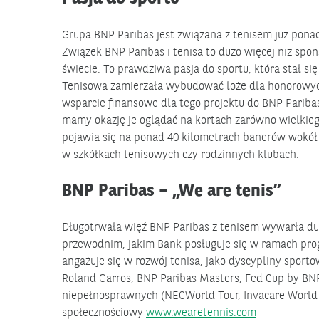
Grupa BNP Paribas jest związana z tenisem już ponad
Związek BNP Paribas i tenisa to dużo więcej niż spo
świecie. To prawdziwa pasja do sportu, która stał si
Tenisowa zamierzała wybudować loże dla honorowych
wsparcie finansowe dla tego projektu do BNP Pariba
mamy okazję je oglądać na kortach zarówno wielkieg
pojawia się na ponad 40 kilometrach banerów wokół 
w szkółkach tenisowych czy rodzinnych klubach.
BNP Paribas – „We are tenis”
Długotrwała więź BNP Paribas z tenisem wywarła d
przewodnim, jakim Bank posługuje się w ramach progr
angażuje się w rozwój tenisa, jako dyscypliny sporto
Roland Garros, BNP Paribas Masters, Fed Cup by BNP
niepełnosprawnych (NECWorld Tour, Invacare World 
społecznościowy
www.wearetennis.com