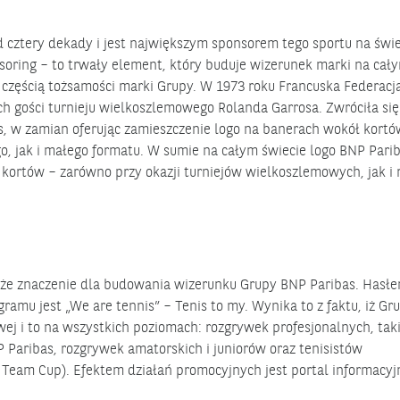
 cztery dekady i jest największym sponsorem tego sportu na świe
nsoring – to trwały element, który buduje wizerunek marki na cał
ę częścią tożsamości marki Grupy. W 1973 roku Francuska Federacj
 gości turnieju wielkoszlemowego Rolanda Garrosa. Zwróciła się
s, w zamian oferując zamieszczenie logo na banerach wokół kortów
o, jak i małego formatu. W sumie na całym świecie logo BNP Pari
kortów – zarówno przy okazji turniejów wielkoszlemowych, jak i 
uże znaczenie dla budowania wizerunku Grupy BNP Paribas. Hasł
amu jest „We are tennis” – Tenis to my. Wynika to z faktu, iż Gr
wej i to na wszystkich poziomach: rozgrywek profesjonalnych, taki
 Paribas, rozgrywek amatorskich i juniorów oraz tenisistów
Team Cup). Efektem działań promocyjnych jest portal informacyj