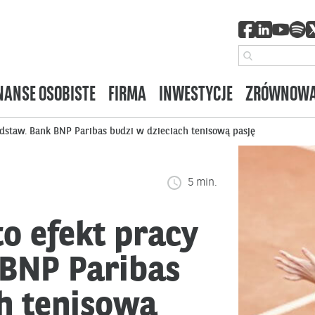
NANSE OSOBISTE
FIRMA
INWESTYCJE
ZRÓWNOWA
podstaw. Bank BNP Paribas budzi w dzieciach tenisową pasję
5 min.
to efekt pracy
 BNP Paribas
h tenisową