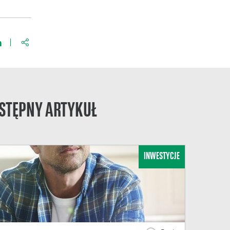
https://www.bnpparibas.pl/blog/wielkie-sukcesy-to-efekt-pr
STĘPNY ARTYKUŁ
INWESTYCJE