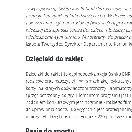
-Zwycięstwo Igi Swiątek w Roland Garros cieszy nas p
promuje ten sport od kilkudziesięciu lat. W Polsce 
powszechnej, ogólnonarodowej fascynacji tą grą br
większej dostępności tenisa dla dzieci, młodzieży cz
wielkoszlemowym turnieju. My staramy się pracować
Izabela Tworzydło, Dyrektor Departamentu Komunika
Dzieciaki do rakiet
Dzieciaki do rakiet to ogólnopolska akcja Banku BNP 
rodziców oraz nauczycieli. W ramach akcji cyklicznyc
korty, na których doświadczeni trenerzy i animatorzy
sprzęt potrzebny do gry. Elementem programu jest 
Zadaniem konkursowym jest nagranie krótkiego filmu 
do uprawiania sportu. Do wygrania jest profesjonalny
nauczycieli. Dzięki temu dzieci już z 220 placówek m
Pasja do sportu