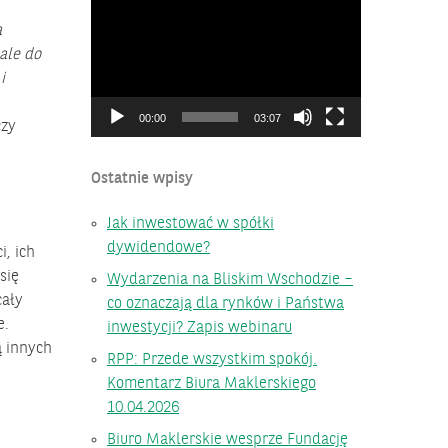
video
a
ale do
i
00:00
03:07
zy
Ostatnie wpisy
Jak inwestować w spółki
dywidendowe?
i, ich
się
Wydarzenia na Bliskim Wschodzie –
cały
co oznaczają dla rynków i Państwa
e.
inwestycji? Zapis webinaru
ą innych
RPP: Przede wszystkim spokój.
Komentarz Biura Maklerskiego
10.04.2026
Biuro Maklerskie wesprze Fundację