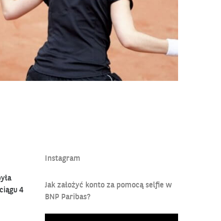
s.pl/blog/wielkie-sukcesy-to-efekt-pracy-u-podstaw-bank-bnp-pariba
Instagram
była
Jak założyć konto za pomocą selfie w
ciągu 4
BNP Paribas?
Odtwarzacz