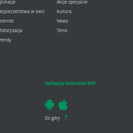
plikacje
Akcje specjalne
ezpieczeństwo w sieci
Kultura
nternet
News
otoryzacja
Tenis
rendy
Aplikacja GOmobile BNP
Do góry