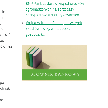
BNP Paribas darowizną od środków
zgromadzonych na sprzedaży
cie.
certyfikatów strukturyzowanych
ym
Wojna w Iranie: Ocena pierwszych
a
skutków i wpływ na polską
 o
gospodarkę
. Dziś
bas
również
em
upa
ch jak
no-