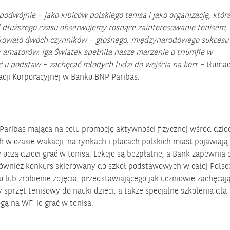
odwójnie – jako kibiców polskiego tenisa i jako organizację, któr
od dłuższego czasu obserwujemy rosnące zainteresowanie tenisem, 
akowało dwóch czynników – głośnego, międzynarodowego sukcesu 
y amatorów. Iga Świątek spełniła nasze marzenie o triumfie w
 u podstaw – zachęcać młodych ludzi do wejścia na kort –
tłumac
cji Korporacyjnej w Banku BNP Paribas.
Paribas mająca na celu promocję aktywności fizycznej wśród dziec
h w czasie wakacji, na rynkach i placach polskich miast pojawiają 
 uczą dzieci grać w tenisa. Lekcje są bezpłatne, a Bank zapewnia 
również konkurs skierowany do szkół podstawowych w całej Polsc
lub zrobienie zdjęcia, przedstawiającego jak uczniowie zachęcaj
 sprzęt tenisowy do nauki dzieci, a także specjalne szkolenia dla
ogą na WF-ie grać w tenisa.