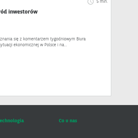
5 min.
ód inwestorów
znania się z komentarzem tygodniowym Biura
sytuacji ekonomicznej w Polsce i na…
echnologia
Co u nas