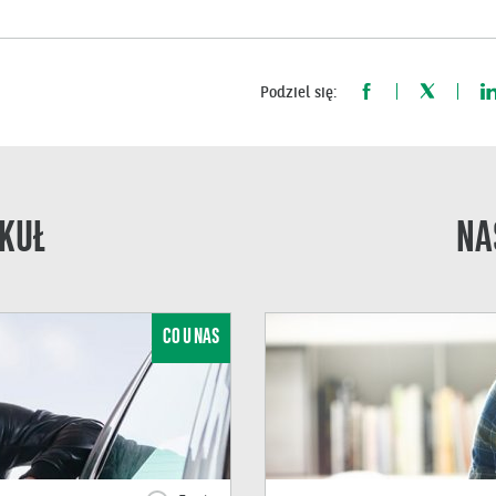
Podziel się:
KUŁ
NA
CO U NAS