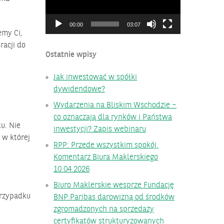
00:00
03:07
emy Ci,
racji do
Ostatnie wpisy
Jak inwestować w spółki
dywidendowe?
Wydarzenia na Bliskim Wschodzie –
co oznaczają dla rynków i Państwa
u. Nie
inwestycji? Zapis webinaru
 w której
RPP: Przede wszystkim spokój.
Komentarz Biura Maklerskiego
10.04.2026
Biuro Maklerskie wesprze Fundację
 przypadku
BNP Paribas darowizną od środków
zgromadzonych na sprzedaży
certyfikatów strukturyzowanych