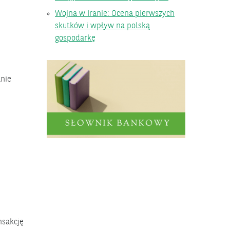
Wojna w Iranie: Ocena pierwszych
skutków i wpływ na polską
gospodarkę
anie
nsakcję