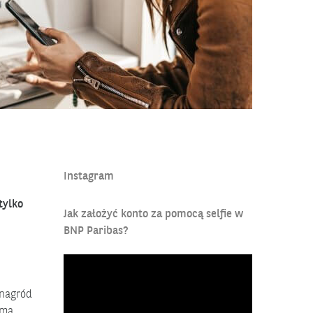
.pl/blog/wygraj-100-000-zl-i-wyplacaj-pieniadze-za-0-zl
Instagram
tylko
Jak założyć konto za pomocą selfie w
BNP Paribas?
Odtwarzacz
video
 nagród
 ma