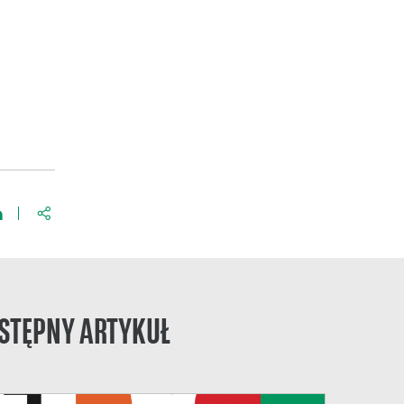
https://www.bnpparibas.pl/blog/wygraj-100-000-zl-i-wyplacaj
STĘPNY ARTYKUŁ