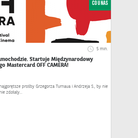
CO U NAS
5 min.
samochodzie. Startuje Międzynarodowy
ego Mastercard OFF CAMERA!
jgorętsze prośby Grzegorza Turnaua i Andrzeja S., by nie
nie zdołały…