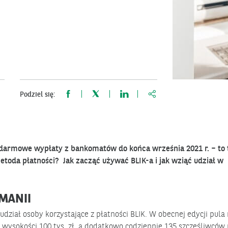
https://www.bnpparibas
Podziel się:
darmowe wypłaty z bankomatów do końca września 2021 r. – to 
metoda płatności? Jak zacząć używać BLIK-a i jak wziąć udział w
OMANII
udział osoby korzystające z płatności BLIK. W obecnej edycji pula
 wysokości 100 tys. zł, a dodatkowo codziennie 135 szczęśliwców