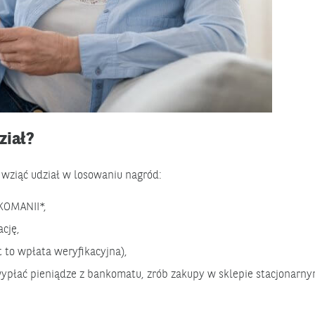
ział?
wziąć udział w losowaniu nagród:
IKOMANII*,
ację,
t to wpłata weryfikacyjna),
 wypłać pieniądze z bankomatu, zrób zakupy w sklepie stacjonarny