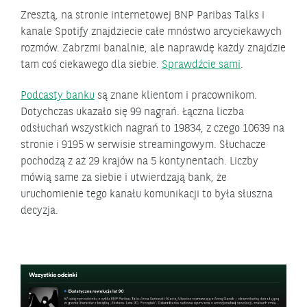
Zresztą, na stronie internetowej BNP Paribas Talks i
kanale Spotify znajdziecie całe mnóstwo arcyciekawych
rozmów. Zabrzmi banalnie, ale naprawdę każdy znajdzie
tam coś ciekawego dla siebie.
Sprawdźcie sami
.
Podcasty banku
są znane klientom i pracownikom.
Dotychczas ukazało się 99 nagrań. Łączna liczba
odsłuchań wszystkich nagrań to 19834, z czego 10639 na
stronie i 9195 w serwisie streamingowym. Słuchacze
pochodzą z aż 29 krajów na 5 kontynentach. Liczby
mówią same za siebie i utwierdzają bank, że
uruchomienie tego kanału komunikacji to była słuszna
decyzja.