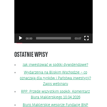
Odtwarzacz
video
00:00
03:07
OSTATNIE WPISY
Jak inwestować w spółki dywidendowe?
Wydarzenia na Bliskim Wschodzie – co
oznaczają dla rynków i Państwa inwestycji?
Zapis webinaru
RPP: Przede wszystkim spokój. Komentarz
Biura Maklerskiego 10.04.2026
Biuro Maklerskie wesprze Fundację BNP