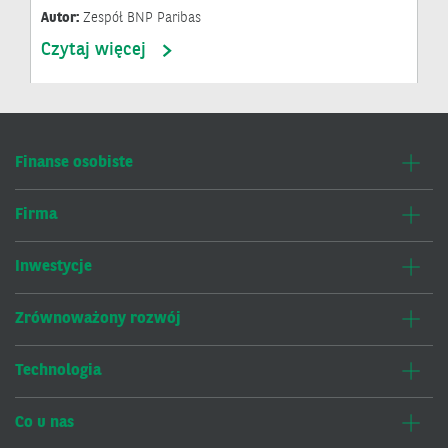
Autor:
Zespół BNP Paribas
Czytaj więcej
Finanse osobiste
Firma
Inwestycje
Zrównoważony rozwój
Technologia
Co u nas