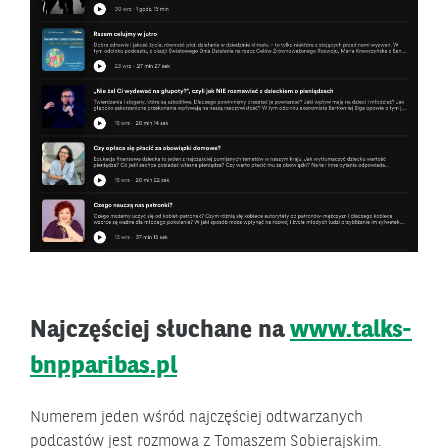
Najczęściej słuchane na
www.talks-
bnpparibas.pl
Numerem jeden wśród najczęściej odtwarzanych
podcastów jest rozmowa z Tomaszem Sobierajskim.