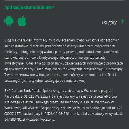
Aplikacja GOmobile BNP
Do góry
Blog ma charakter informacyjny, z wyłączeniem treści wyraźnie oznaczonych
jako reklamowe. Materiały prezentowane w artykułach zamieszczanych w
niniejszym blogu nie mają waloru porady prawnej ani podatkowej, a także nie
stanowią pośrednictwa kredytowego, ubezpieczeniowego czy porady
inwestycyjnej. Odesłania do stron Banku zawierających informacje o produktach
opisywanych w artykułach mają charakter wyłącznie przykładowy i ilustracyjny.
Treści prezentowane w blogach nie stanowią oferty w rozumieniu k.c. Treści
poszczególnych artykułów podlegają ochronie prawnej.
BNP Paribas Bank Polska Spółka Akcyjna z siedzibą w Warszawie przy ul.
Kasprzaka 2, 01-211 Warszawa, zarejestrowany w rejestrze przedsiębiorców
Krajowego Rejestru Sądowego przez Sąd Rejonowy dla m. st. Warszawy w
Warszawie, XIII Wydział Gospodarczy Krajowego Rejestru Sądowego pod nr KRS
0000011571, posiadający NIP 526-10-08-546 oraz kapitał zakładowy w wysokości
147 880 491 zł w całości wpłacony.