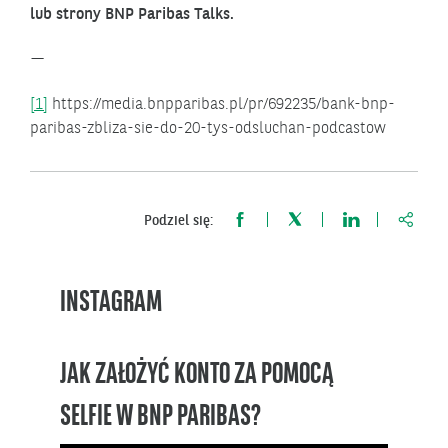
lub strony BNP Paribas Talks.
—
[1]
https://media.bnpparibas.pl/pr/692235/bank-bnp-
paribas-zbliza-sie-do-20-tys-odsluchan-podcastow
https:
Podziel się:
INSTAGRAM
JAK ZAŁOŻYĆ KONTO ZA POMOCĄ
SELFIE W BNP PARIBAS?