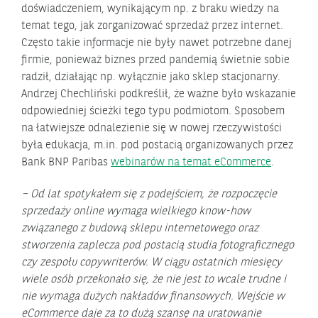
doświadczeniem, wynikającym np. z braku wiedzy na
temat tego, jak zorganizować sprzedaż przez internet.
Często takie informacje nie były nawet potrzebne danej
firmie, ponieważ biznes przed pandemią świetnie sobie
radził, działając np. wyłącznie jako sklep stacjonarny.
Andrzej Chechliński podkreślił, że ważne było wskazanie
odpowiedniej ścieżki tego typu podmiotom. Sposobem
na łatwiejsze odnalezienie się w nowej rzeczywistości
była edukacja, m.in. pod postacią organizowanych przez
Bank BNP Paribas
webinarów na temat eCommerce
.
– Od lat spotykałem się z podejściem, że rozpoczęcie
sprzedaży online wymaga wielkiego know-how
związanego z budową sklepu internetowego oraz
stworzenia zaplecza pod postacią studia fotograficznego
czy zespołu copywriterów. W ciągu ostatnich miesięcy
wiele osób przekonało się, że nie jest to wcale trudne i
nie wymaga dużych nakładów finansowych. Wejście w
eCommerce daje za to dużą szansę na uratowanie