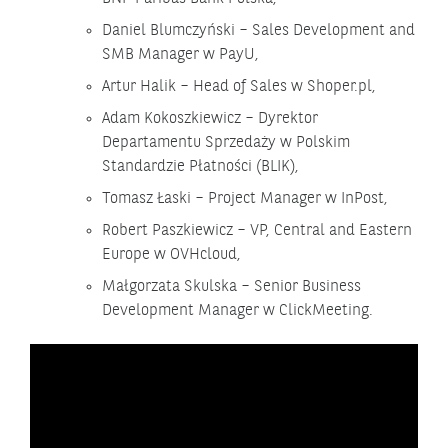
Daniel Blumczyński – Sales Development and
SMB Manager w PayU,
Artur Halik – Head of Sales w Shoper.pl,
Adam Kokoszkiewicz – Dyrektor
Departamentu Sprzedaży w ‎Polskim
Standardzie Płatności (BLIK),
Tomasz Łaski – Project Manager w InPost,
Robert Paszkiewicz – VP, Central and Eastern
Europe w OVHcloud,
Małgorzata Skulska – Senior Business
Development Manager w ClickMeeting.