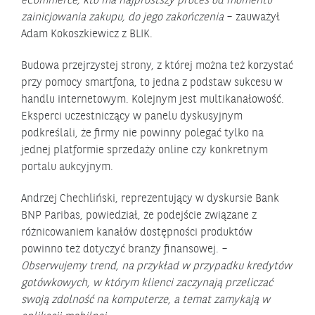
eCommerce, kto ma najprostszy proces od momentu
zainicjowania zakupu, do jego zakończenia
– zauważył
Adam Kokoszkiewicz z BLIK.
Budowa przejrzystej strony, z której można też korzystać
przy pomocy smartfona, to jedna z podstaw sukcesu w
handlu internetowym. Kolejnym jest multikanałowość.
Eksperci uczestniczący w panelu dyskusyjnym
podkreślali, że firmy nie powinny polegać tylko na
jednej platformie sprzedaży online czy konkretnym
portalu aukcyjnym.
Andrzej Chechliński, reprezentujący w dyskursie Bank
BNP Paribas, powiedział, że podejście związane z
różnicowaniem kanałów dostępności produktów
powinno też dotyczyć branży finansowej. –
Obserwujemy trend, na przykład w przypadku kredytów
gotówkowych, w którym klienci zaczynają przeliczać
swoją zdolność na komputerze, a temat zamykają w