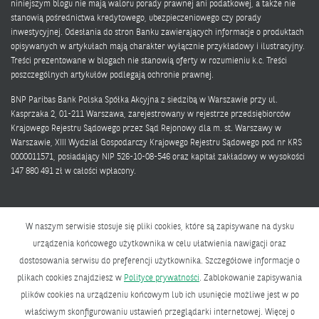
niniejszym blogu nie mają waloru porady prawnej ani podatkowej, a także nie
stanowią pośrednictwa kredytowego, ubezpieczeniowego czy porady
inwestycyjnej. Odesłania do stron Banku zawierających informacje o produktach
opisywanych w artykułach mają charakter wyłącznie przykładowy i ilustracyjny.
Treści prezentowane w blogach nie stanowią oferty w rozumieniu k.c. Treści
poszczególnych artykułów podlegają ochronie prawnej.
BNP Paribas Bank Polska Spółka Akcyjna z siedzibą w Warszawie przy ul.
Kasprzaka 2, 01-211 Warszawa, zarejestrowany w rejestrze przedsiębiorców
Krajowego Rejestru Sądowego przez Sąd Rejonowy dla m. st. Warszawy w
Warszawie, XIII Wydział Gospodarczy Krajowego Rejestru Sądowego pod nr KRS
0000011571, posiadający NIP 526-10-08-546 oraz kapitał zakładowy w wysokości
147 880 491 zł w całości wpłacony.
W naszym serwisie stosuje się pliki cookies, które są zapisywane na dysku
urządzenia końcowego użytkownika w celu ułatwienia nawigacji oraz
dostosowania serwisu do preferencji użytkownika. Szczegółowe informacje o
Polityka prywatności
plikach cookies znajdziesz w
Polityce prywatności
. Zablokowanie zapisywania
Bank zmieniającego się świata
plików cookies na urządzeniu końcowym lub ich usunięcie możliwe jest w po
właściwym skonfigurowaniu ustawień przeglądarki internetowej. Więcej o