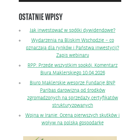
OSTATNIE WPISY
Jak inwestować w spółki dywidendowe?
Wydarzenia na Bliskim Wschodzie – co
oznaczają dla rynków i Państwa inwestycji?
Zapis webinaru
RPP: Przede wszystkim spokój. Komentarz
Biura Maklerskiego 10.04.2026
Biuro Maklerskie wesprze Fundację BNP
Paribas darowizną od środków
zgromadzonych na sprzedaży certyfikatów
strukturyzowanych
Wojna w Iranie: Ocena pierwszych skutków i
wpływ na polską gospodarkę