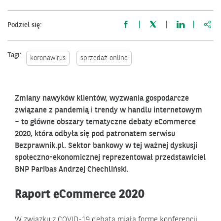
http
Podziel się:
Tagi:
koronawirus
sprzedaż online
Zmiany nawyków klientów, wyzwania gospodarcze
związane z pandemią i trendy w handlu internetowym
– to główne obszary tematyczne debaty eCommerce
2020, która odbyła się pod patronatem serwisu
Bezprawnik.pl. Sektor bankowy w tej ważnej dyskusji
społeczno-ekonomicznej reprezentował przedstawiciel
BNP Paribas Andrzej Chechliński.
Raport eCommerce 2020
W związku z COVID-19 debata miała formę konferencji