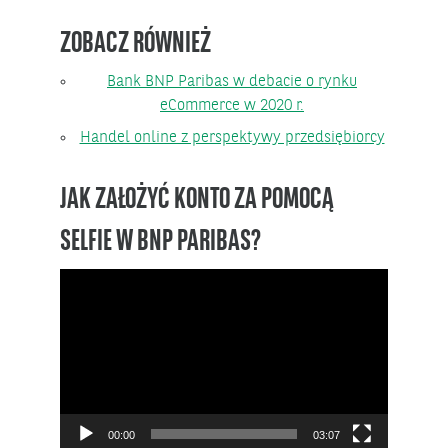
ZOBACZ RÓWNIEŻ
Bank BNP Paribas w debacie o rynku
eCommerce w 2020 r.
Handel online z perspektywy przedsiębiorcy
JAK ZAŁOŻYĆ KONTO ZA POMOCĄ
SELFIE W BNP PARIBAS?
Odtwarzacz
video
00:00
03:07