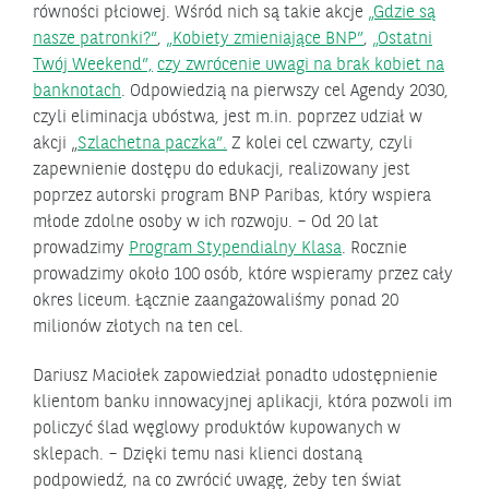
równości płciowej. Wśród nich są takie akcje
„Gdzie są
nasze patronki?”
,
„Kobiety zmieniające BNP”
,
„Ostatni
Twój Weekend”,
czy zwrócenie uwagi na brak kobiet na
banknotach
. Odpowiedzią na pierwszy cel Agendy 2030,
czyli eliminacja ubóstwa, jest m.in. poprzez udział w
akcji „
Szlachetna paczka”.
Z kolei cel czwarty, czyli
zapewnienie dostępu do edukacji, realizowany jest
poprzez autorski program BNP Paribas, który wspiera
młode zdolne osoby w ich rozwoju. – Od 20 lat
prowadzimy
Program Stypendialny Klasa
. Rocznie
prowadzimy około 100 osób, które wspieramy przez cały
okres liceum. Łącznie zaangażowaliśmy ponad 20
milionów złotych na ten cel.
Dariusz Maciołek zapowiedział ponadto udostępnienie
klientom banku innowacyjnej aplikacji, która pozwoli im
policzyć ślad węglowy produktów kupowanych w
sklepach. – Dzięki temu nasi klienci dostaną
podpowiedź, na co zwrócić uwagę, żeby ten świat