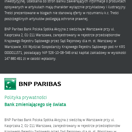
inwestycyjnej. Odesłania do stron Banku zawierających informacje o produktach
opisywanych w artykułach mają charakter wyłącznie przykładowy i ilustracyjny.
Treści prezentowane w blogach nie stanowią oferty w rozumieniu k.c. Treści
poszczególnych artykułów podlegają ochronie prawnej.
BNP Paribas Bank Polska Spółka Akcyjna z siedzibą w Warszawie przy ul.
Kasprzaka 2, 01-211 Warszawa, zarejestrowany w rejestrze przedsiębiorców
Krajowego Rejestru Sądowego przez Sąd Rejonowy dla m. st. Warszawy w
Warszawie, XIII Wydział Gospodarczy Krajowego Rejestru Sądowego pod nr KRS
0000011571, posiadający NIP 526-10-08-546 oraz kapitał zakładowy w wysokości
147 880 491 zł w całości wpłacony.
Polityka prywatności
Bank zmieniającego się świata
BNP Paribas Bank Polska Spółka Akcyjna z siedzibą w Warszawie przy ul.
Kasprzaka 2, 01-211 Warszawa, zarejestrowany w rejestrze przedsiębiorców
Krajowego Rejestru Sądowego przez Sąd Rejonowy dla m. st. Warszawy w