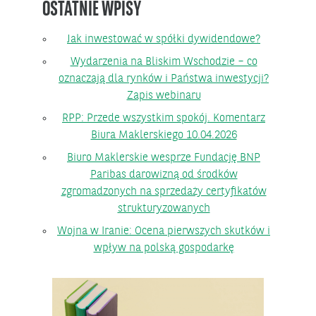
OSTATNIE WPISY
Jak inwestować w spółki dywidendowe?
Wydarzenia na Bliskim Wschodzie – co
oznaczają dla rynków i Państwa inwestycji?
Zapis webinaru
RPP: Przede wszystkim spokój. Komentarz
Biura Maklerskiego 10.04.2026
Biuro Maklerskie wesprze Fundację BNP
Paribas darowizną od środków
zgromadzonych na sprzedaży certyfikatów
strukturyzowanych
Wojna w Iranie: Ocena pierwszych skutków i
wpływ na polską gospodarkę