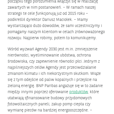
początku tego porozumienia włączył się w realizację
zawartych w nim postanowień. – W ramach naszej
strategii te cele funkcjonują już od 2015 roku –
podkreślił dyrektor Dariusz Maciołek. – Mamy
wystarczająco dużo dowodów, że sami uczestniczymy i
pomagamy naszym klientom w celach zrównoważonego
rozwoju. Najpierw robimy, potem to komunikujemy.
Wśród wyzwań Agendy 2030 jest m.in. zmniejszenie
nierówności, wyeliminowanie ubóstwa, ochrona
środowiska, czy zapewnienie równości płci. Jednym z
najpilniejszych celów Agendy jest przeciwdziałanie
zmianom klimatu i ich niekorzystnym skutkom. Wiąże
się z tym odejście od paliw kopalnych i przejście na
zieloną energię. BNP Paribas angażuje się w to zadanie
między innymi poprzez oferowanie
produktów
, które
ułatwiają sfinansowanie budowy przydomowych
fotowoltaicznych paneli, zakup pomp ciepła czy
wymianę pieców na bardziej energooszczędne. –