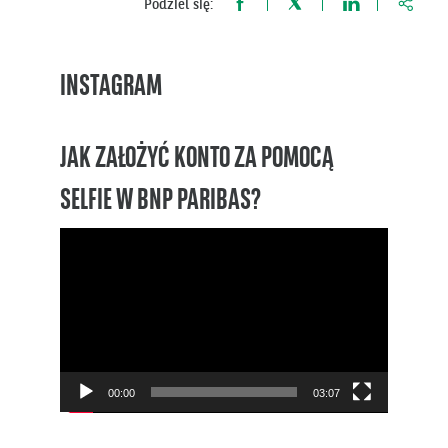
https:
Podziel się:
INSTAGRAM
JAK ZAŁOŻYĆ KONTO ZA POMOCĄ
SELFIE W BNP PARIBAS?
Odtwarzacz
video
00:00
03:07