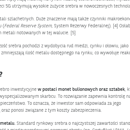
sieci 5G utrzymują wysokie zużycie srebra w nowoczesnych technol
ali szlachetnych. Duże znaczenie mają także czynniki makroeko
 (
Federal Reserve System
, System Rezerwy Federalnej). [4] Osła
 metali notowanych w tej walucie. [5]
ść srebra pochodzi z wydobycia rud miedzi, cynku i ołowiu, jako
h zmniejszają ilość metalu dostępnego na rynku, co wywołuje reak
?
srebro inwestycyjne
w postaci monet bulionowych oraz sztabek
, 
yspecjalizowanym skarbcu. To rozwiązanie zapewnia kontrolę n
pieczeństwo. To oznacza, że inwestor sam odpowiada za jego
 oraz ponosi związane z tym koszty zabezpieczenia.
 metalu.
Standard rynkowy srebra o najczystszej zawartości stan