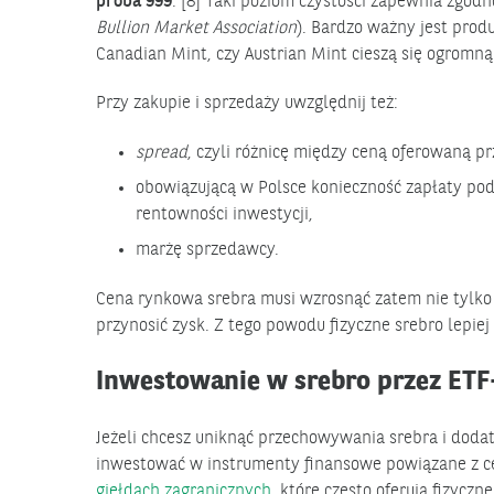
próba 999
. [8] Taki poziom czystości zapewnia zgo
Bullion Market Association
). Bardzo ważny jest pro
Canadian Mint, czy Austrian Mint cieszą się ogromną
Przy zakupie i sprzedaży uwzględnij też:
spread
, czyli różnicę między ceną oferowaną p
obowiązującą w Polsce konieczność zapłaty pod
rentowności inwestycji,
marżę sprzedawcy.
Cena rynkowa srebra musi wzrosnąć zatem nie tylko 
przynosić zysk. Z tego powodu fizyczne srebro lepie
Inwestowanie w srebro przez ETF-
Jeżeli chcesz uniknąć przechowywania srebra i dod
inwestować w instrumenty finansowe powiązane z ce
giełdach zagranicznych
, które często oferują fizycz