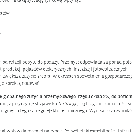
arów. Na taką sytuację rynkową wpłynął:
ałów,
.
m od relacji popytu do podaży. Przemysł odpowiada za ponad poł
 produkcji pojazdów elektrycznych, instalacji fotowoltaicznych,
h zwiększa zużycie srebra. W okresach spowolnienia gospodarcze
je korektą notowań.
nie globalnego zużycia przemysłowego, rzędu około 2%, do pozio
Jedną z przyczyn jest zjawisko
thriftingu
, czyli ograniczania ilości s
ągnięciu tego samego efektu technicznego. Wynika to z czynnik
l wpływają mocniej na rynek. Rozwój elektromobilności, infrast