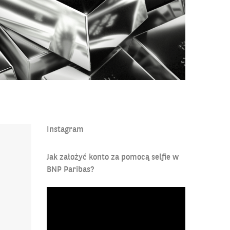
s.pl/blog/jak-inwestowac-w-srebro
Instagram
Jak założyć konto za pomocą selfie w
BNP Paribas?
Odtwarzacz
video