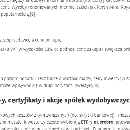
dność z międzynarodowymi normami obrotu (np. Certyfikat LBMA,
L
ducent. Wyroby renomowanych mennic, takich jak Perth Mint, Roya
 popularnością.[9]
rzez sprzedawcę a ceną odkupu,
atku VAT w wysokości 23%, co podnosi cenę zakupu i zwiększa pr
o poziom podatku, lecz także o wartość marży, żeby inwestycja z
j może wpisywać się w długi horyzont inwestycyjny.
y, certyfikaty i akcje spółek wydobywczy
atkowych kosztów z tym związanych (np. skrytki bankowej), może
ną metalu. Inwestorzy często wybierają
ETF-y na srebro
notowa
ne zabezpieczenie w postaci srebra w skarbcach. Fundusze te pozwa