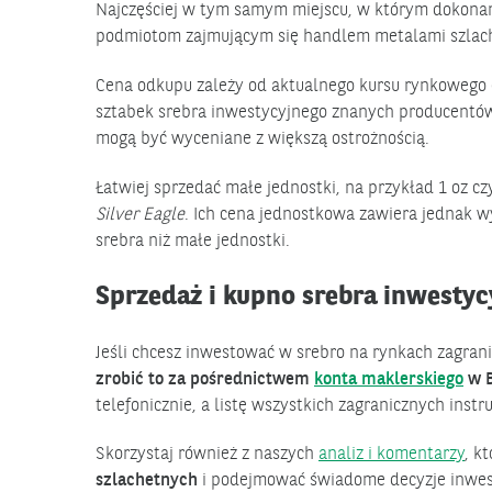
Najczęściej w tym samym miejscu, w którym dokonano
podmiotom zajmującym się handlem metalami szlac
Cena odkupu zależy od aktualnego kursu rynkowego
sztabek srebra inwestycyjnego znanych producentów
mogą być wyceniane z większą ostrożnością.
Łatwiej sprzedać małe jednostki, na przykład 1 oz 
Silver Eagle
. Ich cena jednostkowa zawiera jednak w
srebra niż małe jednostki.
Sprzedaż i kupno srebra inwesty
Jeśli chcesz inwestować w srebro na rynkach zagra
zrobić to za pośrednictwem
konta maklerskiego
w B
telefonicznie, a listę wszystkich zagranicznych inst
Skorzystaj również z naszych
analiz i komentarzy
, k
szlachetnych
i podejmować świadome decyzje inwes