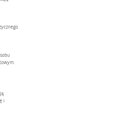
izycznego
osobu
utowym.
ją
ę i