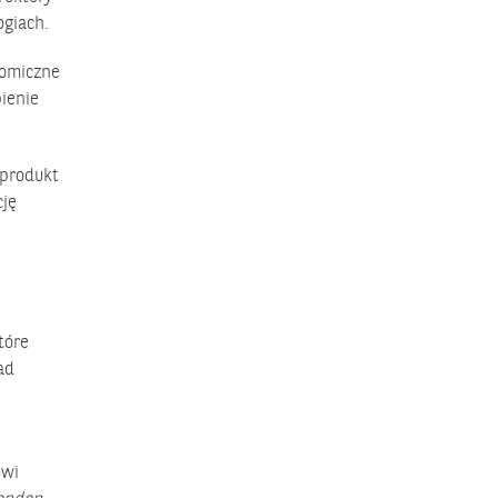
ogiach.
nomiczne
bienie
 produkt
cję
które
ad
owi