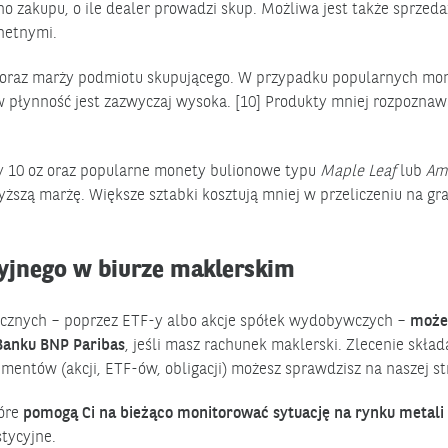
 zakupu, o ile dealer prowadzi skup. Możliwa jest także sprzed
hetnymi.
 oraz marży podmiotu skupującego. W przypadku popularnych mon
 płynność jest zazwyczaj wysoka. [10] Produkty mniej rozpoznaw
czy 10 oz oraz popularne monety bulionowe typu
Maple Leaf
lub
Am
yższą marżę. Większe sztabki kosztują mniej w przeliczeniu na gr
cyjnego w biurze maklerskim
nicznych – poprzez ETF-y albo akcje spółek wydobywczych –
może
anku BNP Paribas
, jeśli masz rachunek maklerski. Zlecenie skład
rumentów (akcji, ETF-ów, obligacji) możesz sprawdzisz na naszej st
tóre
pomogą Ci na bieżąco monitorować sytuację na rynku metali
tycyjne.