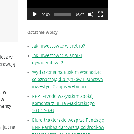
00:00
03:07
Ostatnie wpisy
Jak inwestować w srebro?
Jak inwestować w spółki
iesz w
dywidendowe?
ierowują
Wydarzenia na Bliskim Wschodzie –
co oznaczają dla rynków i Państwa
inwestycji? Zapis webinaru
. w
RPP: Przede wszystkim spokój.
 w
Komentarz Biura Maklerskiego
umenty
10.04.2026
Biuro Maklerskie wesprze Fundację
, jak na
BNP Paribas darowizną od środków