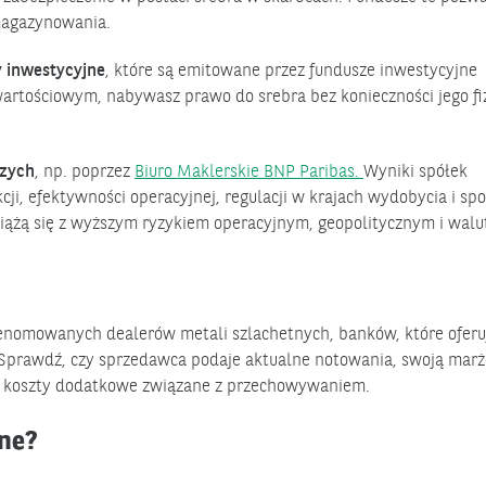
 magazynowania.
y inwestycyjne
, które są emitowane przez fundusze inwestycyjne
 wartościowym, nabywasz prawo do srebra bez konieczności jego f
czych
, np. poprzez
Biuro Maklerskie BNP Paribas.
Wyniki spółek
i, efektywności operacyjnej, regulacji w krajach wydobycia i sp
 wiążą się z wyższym ryzykiem operacyjnym, geopolitycznym i wal
renomowanych dealerów metali szlachetnych, banków, które oferu
 Sprawdź, czy sprzedawca podaje aktualne notowania, swoją marż
na koszty dodatkowe związane z przechowywaniem.
jne?