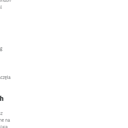
ondon
l
óg
aczęła
ch
sz
ne na
lają