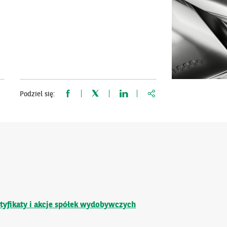
https://www.bnppariba
Podziel się:
tyfikaty i akcje spółek wydobywczych