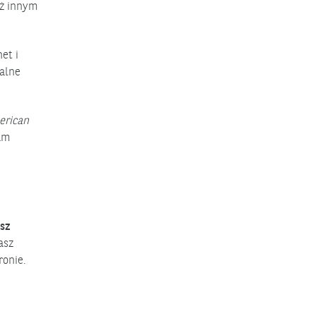
aż innym
et i
alne
erican
am
sz
asz
ronie.