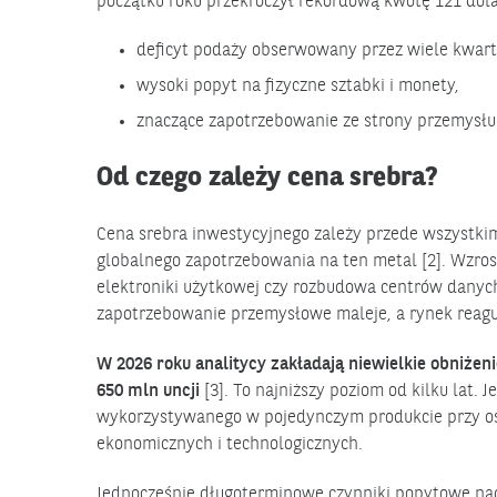
początku roku przekroczył rekordową kwotę 121 dol
deficyt podaży obserwowany przez wiele kwart
wysoki popyt na fizyczne sztabki i monety,
znaczące zapotrzebowanie ze strony przemysłu
Od czego zależy cena srebra?
Cena srebra inwestycyjnego zależy przede wszystki
globalnego zapotrzebowania na ten metal [2]. Wzrost
elektroniki użytkowej czy rozbudowa centrów danyc
zapotrzebowanie przemysłowe maleje, a rynek reagu
W 2026 roku analitycy zakładają niewielkie obniże
650 mln uncji
[3]. To najniższy poziom od kilku lat. 
wykorzystywanego w pojedynczym produkcie przy osi
ekonomicznych i technologicznych.
Jednocześnie długoterminowe czynniki popytowe nada