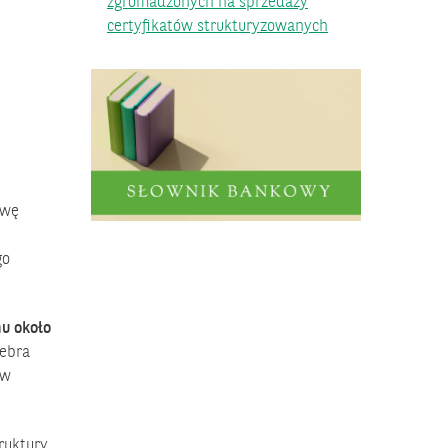
zgromadzonych na sprzedaży
certyfikatów strukturyzowanych
owę
go
mu około
rebra
ów
ruktury