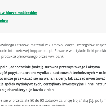
o w biurze maklerskim
rebro
cywilnego i stanowi materiał reklamowy. Więcej szczegółów znajdz
onie internetowej bnpparibas.pl. Zawarte w artykule linki przek
o produktu oferowanego przez ww. bank.
pełni jednocześnie funkcję surowca przemysłowego i aktywa
część popytu na srebro wynika z zastosowań technicznych – m.in
 co może przekładać się na wahania ceny. Jak zacząć inwestować
kcje spółek wydobywczych, certyfikaty inwestycyjne i inne instr
się charakteryzuje każda z nich.
 się w przedziale 80 do 90 dolarów za uncję trojańską [1], po tym