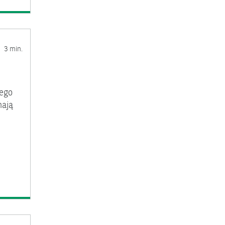
3 min.
tego
mają