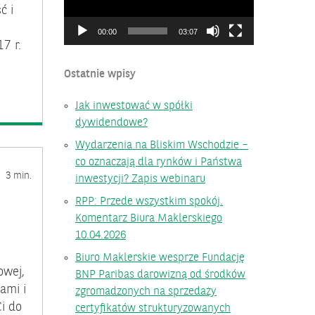
ć i
00:00
03:07
7 r.
Ostatnie wpisy
Jak inwestować w spółki
dywidendowe?
Wydarzenia na Bliskim Wschodzie –
co oznaczają dla rynków i Państwa
3 min.
inwestycji? Zapis webinaru
RPP: Przede wszystkim spokój.
Komentarz Biura Maklerskiego
10.04.2026
Biuro Maklerskie wesprze Fundację
owej,
BNP Paribas darowizną od środków
ami i
zgromadzonych na sprzedaży
i do
certyfikatów strukturyzowanych