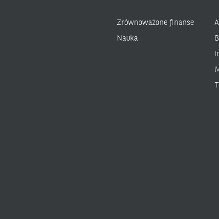
Zrównoważone finanse
A
Nauka
B
I
M
T