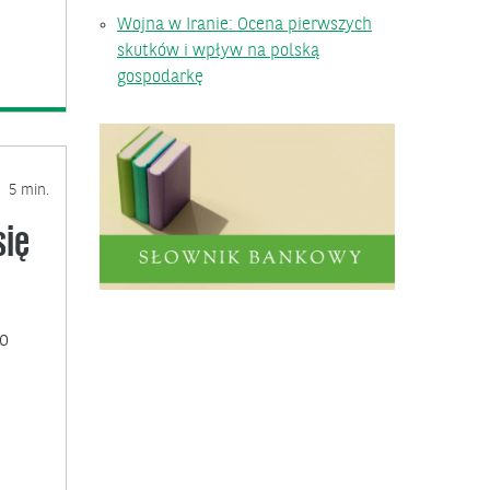
Wojna w Iranie: Ocena pierwszych
skutków i wpływ na polską
gospodarkę
5 min.
się
go