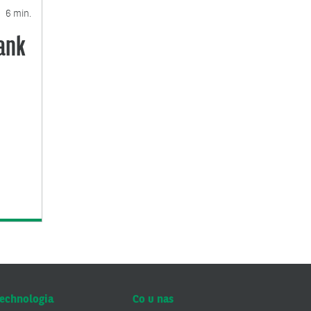
6 min.
bank
echnologia
Co u nas