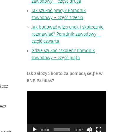
zawodowy – część druga
Jak szukać pracy? Poradnik
zawodowy – część trzecia
Jak budować wizerunek i skutecznie
rozmawiać? Poradnik zawodowy –
część czwarta
Gdzie szukać szkoleń? Poradnik
zawodowy – część piąta
Jak założyć konto za pomocą selfie w
BNP Paribas?
żesz
Odtwarzacz
video
cesz
00:00
03:07