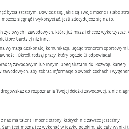
hęć bycia szczerym. Dowiedz się, jakie są Twoje mocne i słabe stro
 możesz sięgnąć i wykorzystać, jeśli zdecydujesz się na to.
ch życiowych i zawodowych, które już masz i chcesz wykorzystać. 
iektóre bardziej niż inne.
czna wymaga doskonałej komunikacji. Będąc trenerem sportowym 
wności. Określ rodzaj pracy, który będzie Ci odpowiadał.
oradcą zawodowym lub innymi Specjalistami ds. Rozwoju kariery.
ów zawodowych, aby zebrać informacje o swoich cechach i wygene
a, drogowskaz do rozpoznania Twojej ścieżki zawodowej, a nie diag
 z nas ma talent i mocne strony, których nie zawsze jesteśmy
. Sam test można też wykonać w języku polskim, ale cały wyniki t