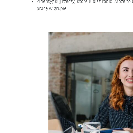
Zidentyfikuj rzeczy, które lubisz robić. Może t
pracę w grupie.