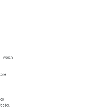
a Twoich
tóre
 co
bości,