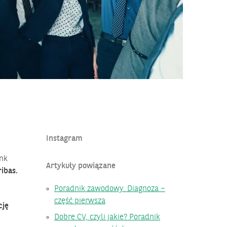
s.pl/blog/poradnik-zawodowy-diagnoza-czesc-pierwsza
Instagram
ank
Artykuły powiązane
ibas.
Poradnik zawodowy. Diagnoza –
część pierwsza
cję
Dobre CV, czyli jakie? Poradnik