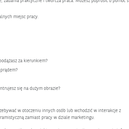
ne, zadania praktyczne i twórcza praca. Możesz poprosić o pomoc 
lnych miejsc pracy.
podążasz za kierunkiem?
z prądem?
ntrujesz się na dużym obrazie?
przebywać w otoczeniu innych osób lub wchodzić w interakcje z
ramistyczną zamiast pracy w dziale marketingu.