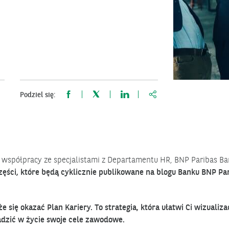
https://www.bnppariba
Podziel się:
spółpracy ze specjalistami z Departamentu HR, BNP Paribas B
zęści, które będą cyklicznie publikowane na blogu Banku BNP Par
ę okazać Plan Kariery. To strategia, która ułatwi Ci wizualiza
wadzić w życie swoje cele zawodowe.