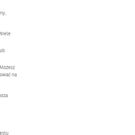
ny,
Wiele
lub
 Możesz
rować na
noza
estu