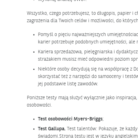
Wszystko, czego potrzebujesz, to długopis, papier i c
zagrożenia dla Twoich celów i możliwości, do których
Pomyśl o pięciu najważniejszych umiejętnościa
karier potrzebuje podobnych umiejętności, ale n
Kariera sprzedażowa, pielęgniarska i dydakty
strażakiem musisz mieć odpowiedni poziom spra
Niektóre osoby decydują się na współpracę z D
skorzystać też z narzędzi do samooceny i test
jej podstawie listę zawodów.
Poniższe testy mają służyć wyłącznie jako inspiracj
osobowości.
Test osobowości
Myers
-Briggs
;
Test Gallupa.
Test talentów: Pokazuje, że każdy
świadomi.Strona testu jest w języku angielskim