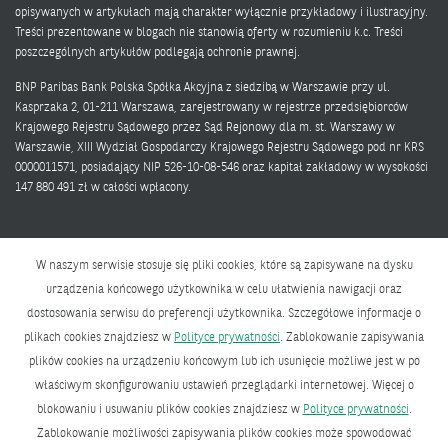
opisywanych w artykułach mają charakter wyłącznie przykładowy i ilustracyjny.
Treści prezentowane w blogach nie stanowią oferty w rozumieniu k.c. Treści
poszczególnych artykułów podlegają ochronie prawnej.
BNP Paribas Bank Polska Spółka Akcyjna z siedzibą w Warszawie przy ul.
Kasprzaka 2, 01-211 Warszawa, zarejestrowany w rejestrze przedsiębiorców
Krajowego Rejestru Sądowego przez Sąd Rejonowy dla m. st. Warszawy w
Warszawie, XIII Wydział Gospodarczy Krajowego Rejestru Sądowego pod nr KRS
0000011571, posiadający NIP 526-10-08-546 oraz kapitał zakładowy w wysokości
147 880 491 zł w całości wpłacony.
W naszym serwisie stosuje się pliki cookies, które są zapisywane na dysku
urządzenia końcowego użytkownika w celu ułatwienia nawigacji oraz
dostosowania serwisu do preferencji użytkownika. Szczegółowe informacje o
Polityka prywatności
plikach cookies znajdziesz w
Polityce prywatności
. Zablokowanie zapisywania
Bank zmieniającego się świata
plików cookies na urządzeniu końcowym lub ich usunięcie możliwe jest w po
właściwym skonfigurowaniu ustawień przeglądarki internetowej. Więcej o
BNP Paribas Bank Polska Spółka Akcyjna z siedzibą w Warszawie przy ul.
blokowaniu i usuwaniu plików cookies znajdziesz w
Polityce prywatności
.
Kasprzaka 2, 01-211 Warszawa, zarejestrowany w rejestrze przedsiębiorców
Zablokowanie możliwości zapisywania plików cookies może spowodować
Krajowego Rejestru Sądowego przez Sąd Rejonowy dla m. st. Warszawy w