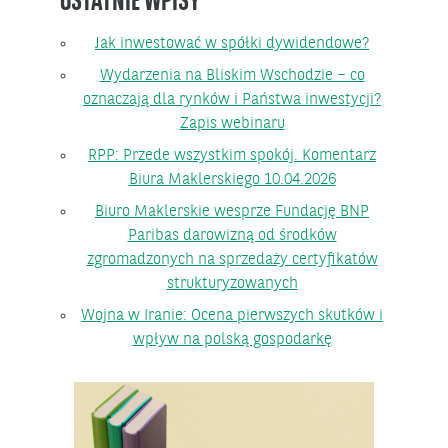
OSTATNIE WPISY
Jak inwestować w spółki dywidendowe?
Wydarzenia na Bliskim Wschodzie – co
oznaczają dla rynków i Państwa inwestycji?
Zapis webinaru
RPP: Przede wszystkim spokój. Komentarz
Biura Maklerskiego 10.04.2026
Biuro Maklerskie wesprze Fundację BNP
Paribas darowizną od środków
zgromadzonych na sprzedaży certyfikatów
strukturyzowanych
Wojna w Iranie: Ocena pierwszych skutków i
wpływ na polską gospodarkę