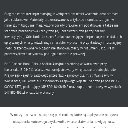
Blog ma charakter informacyjny, z wyłączeniem treści wyraźnie oznaczonych
jako reklamowe. Materiały prezentowane w artykułach zamieszczanych w
niniejszym blogu nie mają waloru porady prawnej ani podatkowej, a także nie
stanowią pośrednictwa kredytowego, ubezpieczeniowego czy porady
inwestycyjnej. Odesłania do stron Banku zawierających informacje o produktach
opisywanych w artykułach mają charakter wyłącznie przykładowy i ilustracyjny.
Treści prezentowane w blogach nie stanowią oferty w rozumieniu k.c. Treści
poszczególnych artykułów podlegają ochronie prawnej.
BNP Paribas Bank Polska Spółka Akcyjna z siedzibą w Warszawie przy ul.
Kasprzaka 2, 01-211 Warszawa, zarejestrowany w rejestrze przedsiębiorców
Krajowego Rejestru Sądowego przez Sąd Rejonowy dla m. st. Warszawy w
Warszawie, XIII Wydział Gospodarczy Krajowego Rejestru Sądowego pod nr KRS
0000011571, posiadający NIP 526-10-08-546 oraz kapitał zakładowy w wysokości
147 880 491 zł w całości wpłacony.
W naszym serwisie stosuje się pliki cookies, które są zapisywane na dysku
urządzenia końcowego użytkownika w celu ułatwienia nawigacji oraz