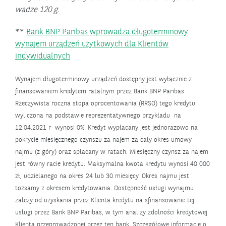
wadze 120 g.
**
Bank BNP Paribas wprowadza długoterminowy
wynajem urządzeń użytkowych dla Klientów
indywidualnych
Wynajem długoterminowy urządzeń dostępny jest wyłącznie z
finansowaniem kredytem ratalnym przez Bank BNP Paribas.
Rzeczywista roczna stopa oprocentowania (RRSO) tego kredytu
wyliczona na podstawie reprezentatywnego przykładu na
12.04.2021 r wynosi 0%. Kredyt wypłacany jest jednorazowo na
pokrycie miesięcznego czynszu za najem za cały okres umowy
najmu (z góry) oraz spłacany w ratach. Miesięczny czynsz za najem
jest równy racie kredytu. Maksymalna kwota kredytu wynosi 40 000
zł, udzielanego na okres 24 lub 30 miesięcy. Okres najmu jest
tożsamy z okresem kredytowania. Dostępność usługi wynajmu
zależy od uzyskania przez Klienta kredytu na sfinansowanie tej
usługi przez Bank BNP Paribas, w tym analizy zdolności kredytowej
Klienta przeprowadzonej przez ten bank. Szczegółowe informacje o