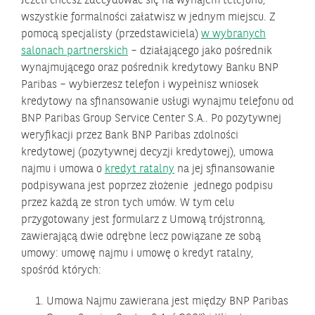
Jeżeli chcesz zdecydować się na wynajem telefonu,
wszystkie formalności załatwisz w jednym miejscu. Z
pomocą specjalisty (przedstawiciela)
w wybranych
salonach partnerskich
– działającego jako pośrednik
wynajmującego oraz pośrednik kredytowy Banku BNP
Paribas – wybierzesz telefon i wypełnisz wniosek
kredytowy na sfinansowanie usługi wynajmu telefonu od
BNP Paribas Group Service Center S.A.. Po pozytywnej
weryfikacji przez Bank BNP Paribas zdolności
kredytowej (pozytywnej decyzji kredytowej), umowa
najmu i umowa o
kredyt ratalny
na jej sfinansowanie
podpisywana jest poprzez złożenie jednego podpisu
przez każdą ze stron tych umów. W tym celu
przygotowany jest formularz z Umową trójstronną,
zawierającą dwie odrębne lecz powiązane ze sobą
umowy: umowę najmu i umowę o kredyt ratalny,
spośród których:
Umowa Najmu zawierana jest między BNP Paribas