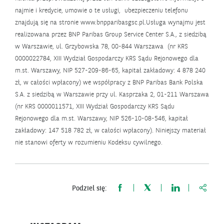
najmie i kredycie, umowie o te usługi, ubezpieczeniu telefonu
znajdują się na stronie www.bnpparibasgsc.pl.Usługa wynajmu jest
realizowana przez BNP Paribas Group Service Center S.A., z siedzibą
w Warszawie, ul. Grzybowska 78, 00-844 Warszawa (nr KRS
0000022784, XIII Wydział Gospodarczy KRS Sądu Rejonowego dla
m.st. Warszawy, NIP 527-209-86-65, kapitał zakładowy: 4 878 240
zł, w całości wpłacony) we współpracy z BNP Paribas Bank Polska
S.A. z siedzibą w Warszawie przy ul. Kasprzaka 2, 01-211 Warszawa
(nr KRS 0000011571, XIII Wydział Gospodarczy KRS Sądu
Rejonowego dla m.st. Warszawy, NIP 526-10-08-546, kapitał
zakładowy: 147 518 782 zł, w całości wpłacony). Niniejszy materiał
nie stanowi oferty w rozumieniu Kodeksu cywilnego.
https:
Podziel się: