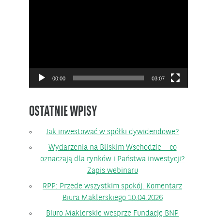
Odtwarzacz
video
00:00
03:07
OSTATNIE WPISY
Jak inwestować w spółki dywidendowe?
Wydarzenia na Bliskim Wschodzie – co
oznaczają dla rynków i Państwa inwestycji?
Zapis webinaru
RPP: Przede wszystkim spokój. Komentarz
Biura Maklerskiego 10.04.2026
Biuro Maklerskie wesprze Fundację BNP