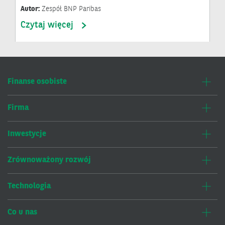
Autor:
Zespół BNP Paribas
Czytaj więcej
Finanse osobiste
Firma
Inwestycje
Zrównoważony rozwój
Technologia
Co u nas