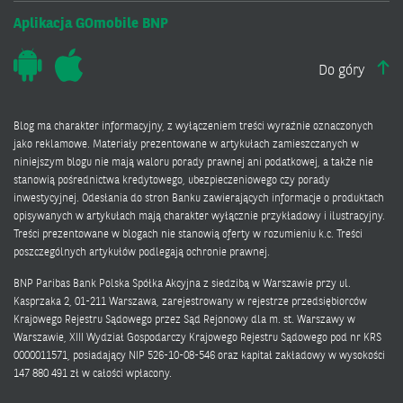
Aplikacja GOmobile BNP
Do góry
Blog ma charakter informacyjny, z wyłączeniem treści wyraźnie oznaczonych
jako reklamowe. Materiały prezentowane w artykułach zamieszczanych w
niniejszym blogu nie mają waloru porady prawnej ani podatkowej, a także nie
stanowią pośrednictwa kredytowego, ubezpieczeniowego czy porady
inwestycyjnej. Odesłania do stron Banku zawierających informacje o produktach
opisywanych w artykułach mają charakter wyłącznie przykładowy i ilustracyjny.
Treści prezentowane w blogach nie stanowią oferty w rozumieniu k.c. Treści
poszczególnych artykułów podlegają ochronie prawnej.
BNP Paribas Bank Polska Spółka Akcyjna z siedzibą w Warszawie przy ul.
Kasprzaka 2, 01-211 Warszawa, zarejestrowany w rejestrze przedsiębiorców
Krajowego Rejestru Sądowego przez Sąd Rejonowy dla m. st. Warszawy w
Warszawie, XIII Wydział Gospodarczy Krajowego Rejestru Sądowego pod nr KRS
0000011571, posiadający NIP 526-10-08-546 oraz kapitał zakładowy w wysokości
147 880 491 zł w całości wpłacony.