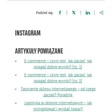
https:
Podziel się:
INSTAGRAM
ARTYKUŁY POWIĄZANE
E-commerce – czym jest, jak zacząć, jak
osiągać dobre wyniki? [cz. 1]
E-commerce – czym jest, jak zacząć, jak
osiągać dobre wyniki? [cz. 2]
Tworzenie sklepu internetowego – od czego
zacząć? Poradnik
Logistyka w sklepie internetowym – jak
przygotować i wysłać towar?