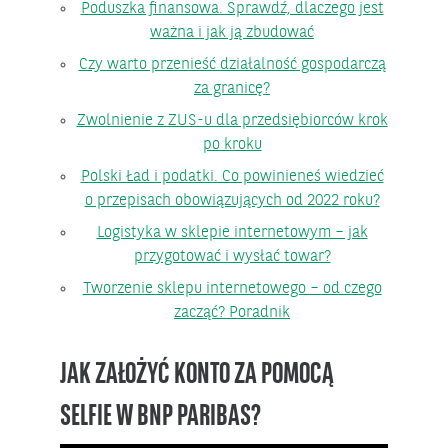
Poduszka finansowa. Sprawdź, dlaczego jest
ważna i jak ją zbudować
Czy warto przenieść działalność gospodarczą
za granicę?
Zwolnienie z ZUS-u dla przedsiębiorców krok
po kroku
Polski Ład i podatki. Co powinieneś wiedzieć
o przepisach obowiązujących od 2022 roku?
Logistyka w sklepie internetowym – jak
przygotować i wysłać towar?
Tworzenie sklepu internetowego – od czego
zacząć? Poradnik
JAK ZAŁOŻYĆ KONTO ZA POMOCĄ
SELFIE W BNP PARIBAS?