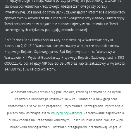
niniejszym blogu nie mają waloru porady prawnej ani podatkowej, a także nie
stanowią pośrednictwa kredytowego, ubezpieczeniowego czy porady
inwestycyjnej. Odesłania do stron Banku zawierających informacje o produktach
opisywanych w artykułach mają charakter wyłącznie przykładowy i ilustracyjny.
Treści prezentowane w blogach nie stanowią oferty w rozumieniu k.c. Treści
poszczególnych artykułów podlegają ochronie prawnej.
BNP Paribas Bank Polska Spółka Akcyjna z siedzibą w Warszawie przy ul.
Kasprzaka 2, 01-211 Warszawa, zarejestrowany w rejestrze przedsiębiorców
Krajowego Rejestru Sądowego przez Sąd Rejonowy dla m. st. Warszawy w
Warszawie, XIII Wydział Gospodarczy Krajowego Rejestru Sądowego pod nr KRS
0000011571, posiadający NIP 526-10-08-546 oraz kapitał zakładowy w wysokości
147 880 491 zł w całości wpłacony.
W naszym serwisie stosuje się pliki cookies, które są zapisywane na dysku
urządzenia końcowego użytkownika w celu ułatwienia nawigacji oraz
dostosowania serwisu do preferencji użytkownika. Szczegółowe informacje o
Polityka prywatności
plikach cookies znajdziesz w
Polityce prywatności
. Zablokowanie zapisywania
Bank zmieniającego się świata
plików cookies na urządzeniu końcowym lub ich usunięcie możliwe jest w po
właściwym skonfigurowaniu ustawień przeglądarki internetowej. Więcej o
BNP Paribas Bank Polska Spółka Akcyjna z siedzibą w Warszawie przy ul.