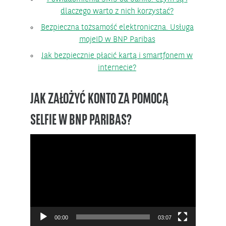
dlaczego warto z nich korzystać?
Bezpieczna tożsamość elektroniczna. Usługa
mojeID w BNP Paribas
Jak bezpiecznie płacić kartą i smartfonem w
internecie?
JAK ZAŁOŻYĆ KONTO ZA POMOCĄ
SELFIE W BNP PARIBAS?
Odtwarzacz
video
00:00
03:07