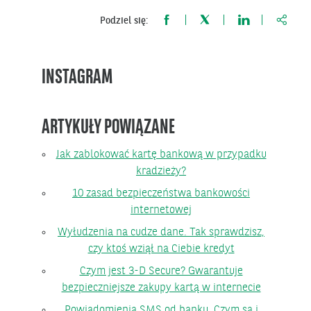
https:
Podziel się:
INSTAGRAM
ARTYKUŁY POWIĄZANE
Jak zablokować kartę bankową w przypadku
kradzieży?
10 zasad bezpieczeństwa bankowości
internetowej
Wyłudzenia na cudze dane. Tak sprawdzisz,
czy ktoś wziął na Ciebie kredyt
Czym jest 3-D Secure? Gwarantuje
bezpieczniejsze zakupy kartą w internecie
Powiadomienia SMS od banku. Czym są i