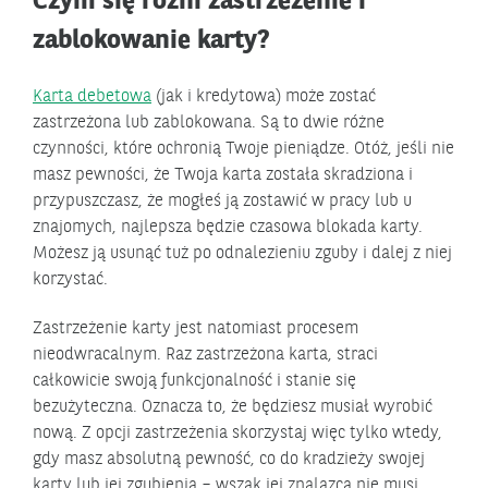
Czym się różni zastrzeżenie i
zablokowanie karty?
Karta debetowa
(jak i kredytowa) może zostać
zastrzeżona lub zablokowana. Są to dwie różne
czynności, które ochronią Twoje pieniądze. Otóż, jeśli nie
masz pewności, że Twoja karta została skradziona i
przypuszczasz, że mogłeś ją zostawić w pracy lub u
znajomych, najlepsza będzie czasowa blokada karty.
Możesz ją usunąć tuż po odnalezieniu zguby i dalej z niej
korzystać.
Zastrzeżenie karty jest natomiast procesem
nieodwracalnym. Raz zastrzeżona karta, straci
całkowicie swoją funkcjonalność i stanie się
bezużyteczna. Oznacza to, że będziesz musiał wyrobić
nową. Z opcji zastrzeżenia skorzystaj więc tylko wtedy,
gdy masz absolutną pewność, co do kradzieży swojej
karty lub jej zgubienia – wszak jej znalazca nie musi