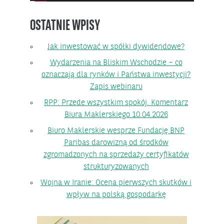
OSTATNIE WPISY
Jak inwestować w spółki dywidendowe?
Wydarzenia na Bliskim Wschodzie – co
oznaczają dla rynków i Państwa inwestycji?
Zapis webinaru
RPP: Przede wszystkim spokój. Komentarz
Biura Maklerskiego 10.04.2026
Biuro Maklerskie wesprze Fundację BNP
Paribas darowizną od środków
zgromadzonych na sprzedaży certyfikatów
strukturyzowanych
Wojna w Iranie: Ocena pierwszych skutków i
wpływ na polską gospodarkę