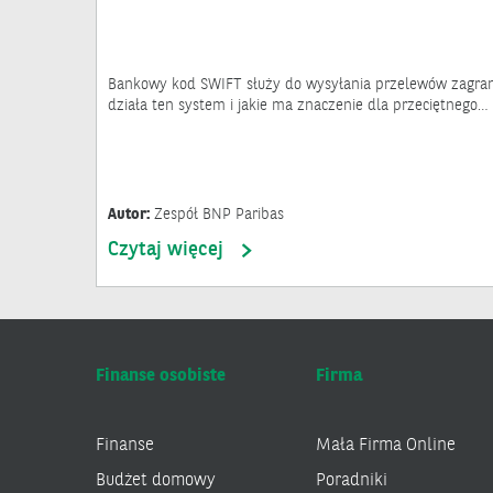
Bankowy kod SWIFT służy do wysyłania przelewów zagrani
działa ten system i jakie ma znaczenie dla przeciętnego…
Autor:
Zespół BNP Paribas
Czytaj więcej
Finanse osobiste
Firma
Finanse
Mała Firma Online
Budżet domowy
Poradniki