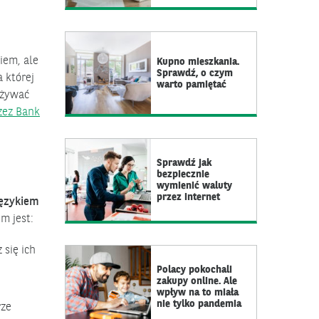
iem, ale
Kupno mieszkania.
Sprawdź, o czym
 której
warto pamiętać
 używać
zez Bank
Sprawdź jak
bezpiecznie
wymienić waluty
przez internet
językiem
m jest:
 się ich
Polacy pokochali
zakupy online. Ale
wpływ na to miała
nie tylko pandemia
rze