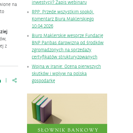
inwestycji? Zapis webinaru
wione na
 to
RPP: Przede wszystkim spokój.
Komentarz Biura Maklerskiego
10.04.2026
ziej
Biuro Maklerskie wesprze Fundację
ków,
BNP Paribas darowizną od środków
ej z
zgromadzonych na sprzedaży
certyfikatów strukturyzowanych
Wojna w Iranie: Ocena pierwszych
skutków i wpływ na polską
https://www.bnpparibas.pl/blog/jak-szybko-nauczyc-sie-jez
gospodarkę