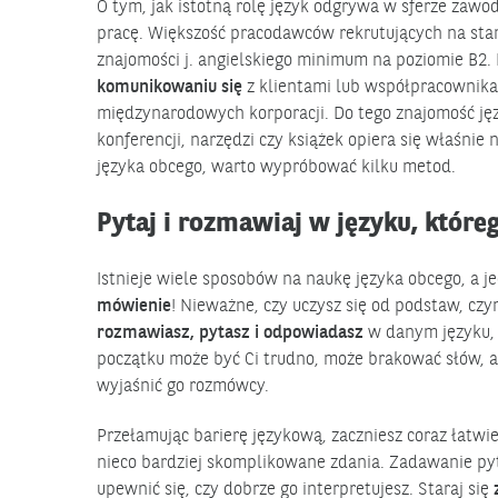
O tym, jak istotną rolę język odgrywa w sferze zawo
pracę. Większość pracodawców rekrutujących na st
znajomości j. angielskiego minimum na poziomie B2
komunikowaniu się
z klientami lub współpracownikam
międzynarodowych korporacji. Do tego znajomość j
konferencji, narzędzi czy książek opiera się właśnie
języka obcego, warto wypróbować kilku metod.
Pytaj i rozmawiaj w języku, któreg
Istnieje wiele sposobów na naukę języka obcego, a 
mówienie
! Nieważne, czy uczysz się od podstaw, czy
rozmawiasz, pytasz i odpowiadasz
w danym języku, t
początku może być Ci trudno, może brakować słów, ale
wyjaśnić go rozmówcy.
Przełamując barierę językową, zaczniesz coraz łatwi
nieco bardziej skomplikowane zdania. Zadawanie pyta
upewnić się, czy dobrze go interpretujesz. Staraj się