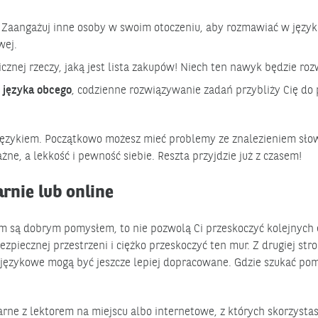
. Zaangażuj inne osoby w swoim otoczeniu, aby rozmawiać w języ
wej.
aicznej rzeczy, jaką jest lista zakupów! Niech ten nawyk będzie roz
i języka obcego
, codzienne rozwiązywanie zadań przybliży Cię do
 z językiem. Początkowo możesz mieć problemy ze znalezieniem sł
ne, a lekkość i pewność siebie. Reszta przyjdzie już z czasem!
rnie lub online
ym są dobrym pomysłem, to nie pozwolą Ci przeskoczyć kolejnych
zpiecznej przestrzeni i ciężko przeskoczyć ten mur. Z drugiej str
 językowe mogą być jeszcze lepiej dopracowane. Gdzie szukać pom
rne z lektorem na miejscu albo internetowe, z których skorzystas