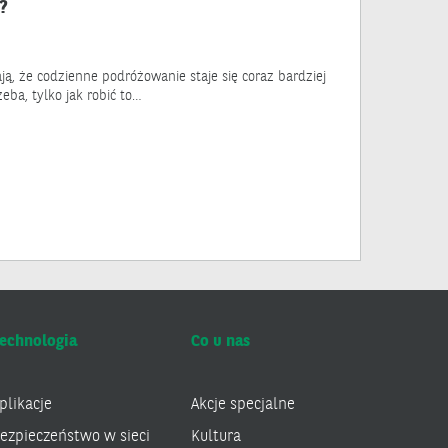
?
ą, że codzienne podróżowanie staje się coraz bardziej
eba, tylko jak robić to…
echnologia
Co u nas
plikacje
Akcje specjalne
ezpieczeństwo w sieci
Kultura