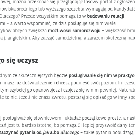
dowej, można przekonać się przeglądając losowy portal z ogłoszen
anowiska średniego lub wyższego szczebla wymagają od kandyda
. Dlaczego? Przede wszystkim pomaga to w
budowaniu relacji i
i – a warto wspomnieć, że dziś posługuje się nim wiele
ęzyków obcych zwiększa
możliwości samorozwoju
– większość br
 na j. angielskim. Aby zacząć samodzielną, a zarazem skuteczną na
o się uczysz
jednym ze skuteczniejszych będzie
posługiwanie się nim w praktyce
m masz już doświadczenie i chcesz podnieść swój poziom. Im częśc
ym szybciej go opanowujesz i czujesz się w nim pewniej. Natural
 to nic. Jeżeli nie znasz zwrotu, postaraj się opisać go w inny sp
ej posługiwać się słownictwem i układać początkowo proste, a nas
ń jest tu bardzo istotne, bo pomaga Ci lepiej przyswoić dany tem
zaczynać pytania od
jak
albo
dlaczego
– takie pytania pobudzają