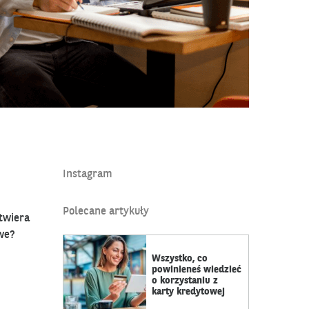
s.pl/blog/jak-szybko-nauczyc-sie-jezyka-obcego-mamy-dla-ciebie-3
Instagram
Polecane artykuły
twiera
owe?
Wszystko, co
powinieneś wiedzieć
o korzystaniu z
karty kredytowej