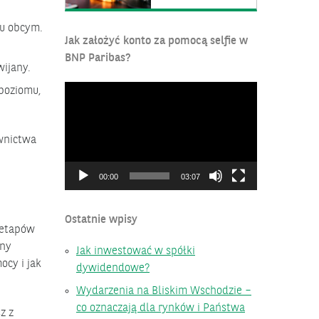
ku obcym.
Jak założyć konto za pomocą selfie w
BNP Paribas?
wijany.
Odtwarzacz
 poziomu,
video
ownictwa
00:00
03:07
Ostatnie wpisy
 etapów
ony
Jak inwestować w spółki
ocy i jak
dywidendowe?
Wydarzenia na Bliskim Wschodzie –
co oznaczają dla rynków i Państwa
z z