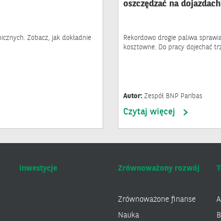
oszczędzać na dojazdach
cznych. Zobacz, jak dokładnie
Rekordowo drogie paliwa sprawiaj
kosztowne. Do pracy dojechać trz
Autor:
Zespół BNP Paribas
Czytaj więcej
Inwestycje
Zrównoważony rozwój
T
Zrównoważone finanse
A
Nauka
B