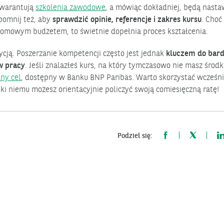
 gwarantują
szkolenia zawodowe
, a mówiąc dokładniej, będą nasta
pomnij też, aby
sprawdzić opinie, referencje i zakres kursu
. Choć
domowym budżetem, to świetnie dopełnia proces kształcenia.
ycją. Poszerzanie kompetencji często jest jednak
kluczem do bard
w pracy
. Jeśli znalazłeś kurs, na który tymczasowo nie masz środ
ny cel
, dostępny w Banku BNP Paribas. Warto skorzystać wcześni
ęki niemu możesz orientacyjnie policzyć swoją comiesięczną ratę!
Podziel się: