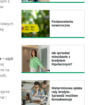
iami o
tów
Postanowienia
anżowych
noworoczne
ukę
Jak sprzedać
mieszkanie z
 – czyli
kredytem
hipotecznym?
iej
nie na
osób,
Nieterminowa spłata
tępnie
raty kredytu.
Sprawdź możliwe
at i
konsekwencje