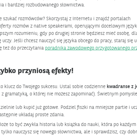
a i bardziej rozbudowanego słownictwa.
ie szukać rozmówców? Skorzystaj z Internetu i znajdź portalach
 oferty rozmów z native speakerami, operującymi docelowym język
zym rozumieniu, gdy po drugiej stronie będziesz mieć osobę, dla
ę uczy. Jeśli chcesz nauczyć się języka obcego do pracy, staraj się
ę też do przeczytania
poradnika zawodowego przygotowanego pr
ybko przyniosą efekty!
 klucz do Twojego sukcesu. Ustal sobie codzienne
kwadranse z 
. z gramatyką, o której nie możesz zapominać). Świetnym pomysłe
lnie lub kupić już gotowe. Podziel fiszki na mniejsze partie i ucz
astępnie układaj proste zdania.
Może to być zwykła historia lub książka do nauki, która po każdym
e tylko nauczysz się nowego słownictwa, ale i sprawdzisz, czy dob