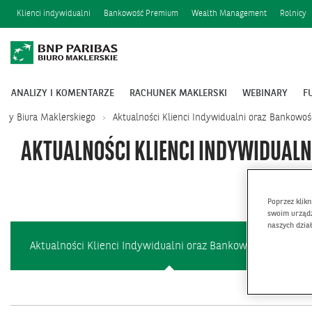
Klienci indywidualni
Bankowość Premium
Wealth Management
Rolnicy
ANALIZY I KOMENTARZE
RACHUNEK MAKLERSKI
WEBINARY
F
aty Biura Maklerskiego
Aktualności Klienci Indywidualni oraz Bankowo
AKTUALNOŚCI KLIENCI INDYWIDUAL
Poprzez klik
swoim urządz
naszych dzia
Aktualności Klienci Indywidualni oraz Bankowość Premium