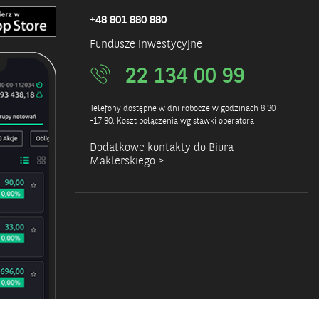
+48 801 880 880
Fundusze inwestycyjne
22 134 00 99
Telefony dostępne w dni robocze w godzinach 8.30
-17.30. Koszt połączenia wg stawki operatora
Dodatkowe kontakty do Biura
Maklerskiego >