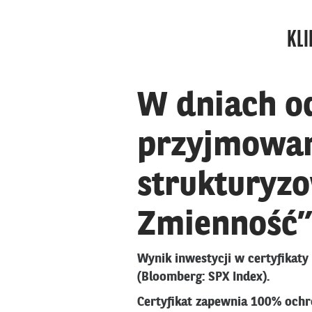
KLI
W dniach od
przyjmowane
strukturyz
Zmienność”
Wynik inwestycji w certyfikat
(Bloomberg: SPX Index).
Certyfikat zapewnia 100% ochr