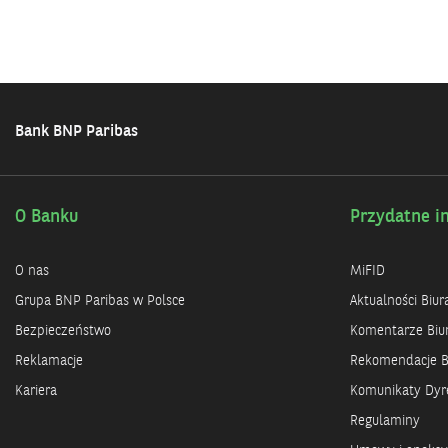
Bank BNP Paribas
O Banku
Przydatne i
O nas
MiFID
Grupa BNP Paribas w Polsce
Aktualności Biu
Bezpieczeństwo
Komentarze Biu
Reklamacje
Rekomendacje B
Kariera
Komunikaty Dyre
Regulaminy