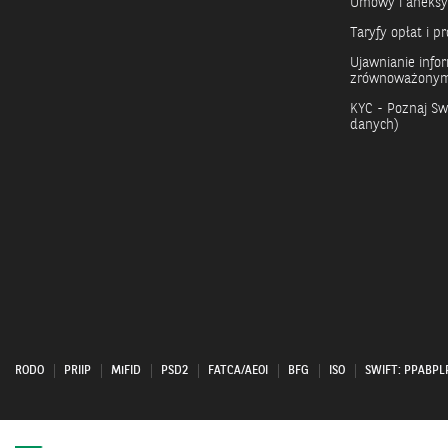
Umowy i aneks
Taryfy opłat i pr
Ujawnianie info
zrównoważonym
KYC - Poznaj Swo
danych)
RODO
PRIIP
MiFID
PSD2
FATCA/AEOI
BFG
ISO
SWIFT: PPABP