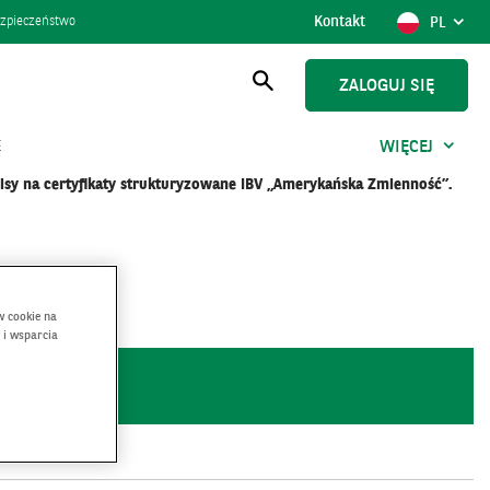
Kontakt
POKAŻ
POLSK
zpieczeństwo
PL
WYBÓR
JĘZYKA,
AKTUAL
ZALOGUJ SIĘ
JĘZYK
Otwórz
wyszukiwanie
E
WIĘCEJ
pisy na certyfikaty strukturyzowane IBV „Amerykańska Zmienność”.
w cookie na
 i wsparcia