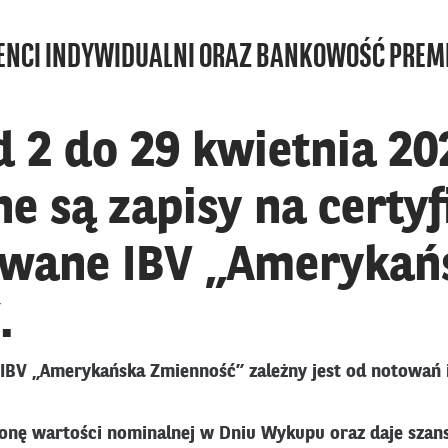
ENCI INDYWIDUALNI ORAZ BANKOWOŚĆ PRE
 2 do 29 kwietnia 202
 są zapisy na certyf
owane IBV „Amerykań
.
y IBV „Amerykańska Zmienność” zależny jest od notowań
onę wartości nominalnej w Dniu Wykupu oraz daje szans