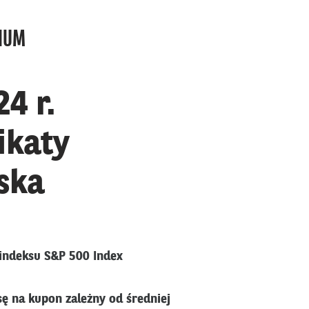
MIUM
4 r.
ikaty
ska
 indeksu S&P 500 Index
ę na kupon zależny od średniej