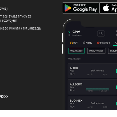
y
owizji
rmacji związanych ze
 rozwojem
jego Klienta (aktualizacja
LPKXXX