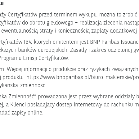
u.
daży Certyfikatów przed terminem wykupu, można to zrobić 
fikatów do obrotu giełdowego – realizacja zlecenia nastąp
 z ewentualnością straty i koniecznością zapłaty dodatkowej 
yfikatów IBV, których emitentem jest BNP Paribas Issuance 
ększych banków europejskich. Zasady i zakres udzielonej g
rogramu Emisji Certyfikatów.
m. Więcej informacji o produkcie oraz ryzykach związanych
j produktu:
https://www.bnpparibas.pl/biuro-maklerskie/pr
rykanska-zmiennosc
ska Zmienność” prowadzona jest przez wybrane oddziały 
ej, a Klienci posiadający dostęp internetowy do rachunku
dać zapisy online.