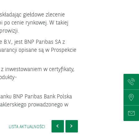
składając giełdowe zlecenie
i po cenie rynkowej. W takiej
prowizji.
B.V., jest BNP Paribas SA z
warancji opisane są w Prospekcie
 z inwestowaniem w certyfikaty,
odukty-
Kontak
banku BNP Paribas Bank Polska
Usługi
 maklerskiego prowadzonego w
Formu
POPRZEDNI
W
W
NASTĘPNY
LISTA AKTUALNOŚCI
DNIACH
DNIACH
OD
OD
04
2