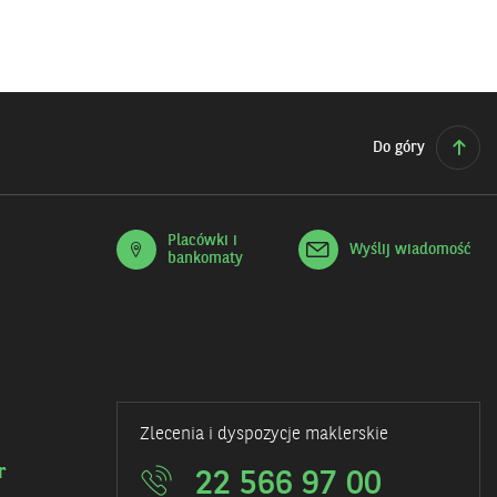
KWIETNIA
DO
2024
29
–
KWIETNIA
26
2024
KWIETNIA
R.
2024R.
PRZYJMOWANE
TRWA
SĄ
SUBSKRYPCJA
ZAPISY
Do góry
LOKATY
NA
STRUKTURYZOWANEJ
CERTYFIKATY
WZROST/SPADEK
STRUKTURYZOWANE
EURPLN
IBV
6M
„KAPITAŁ
Placówki i
XVII
ZDROWIA
Wyślij wiadomość
bankomaty
II”.
Zlecenia i dyspozycje maklerskie
r
22 566 97 00