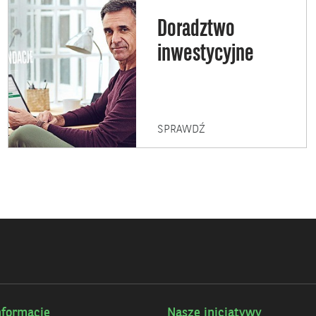
Doradztwo
inwestycyjne
DORADZTWO
SPRAWDŹ
INWESTYCYJNE
nformacje
Nasze inicjatywy