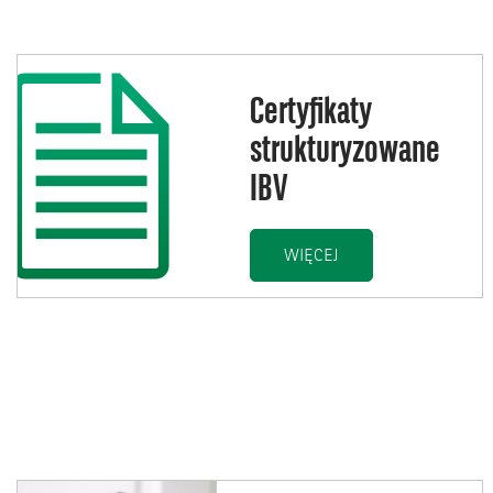
Certyfikaty
strukturyzowane
IBV
CERTYFIKATY STRU
WIĘCEJ