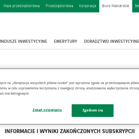
Małe przedsiębiorstwa
Przedsiębiorstwa
Korporacje
Biuro Maklerskie
Be
UNDUSZE INWESTYCYJNE
EMERYTURY
DORADZTWO INWESTYCYJN
nięcie na „Akceptacja wszystkich plików cookie” jest wyrażona zgoda na przechowywanie plikó
eniu w celu usprawnienia korzystania z nawigacji strony, analizowania wykorzystania strony
bsłudze
łań marketingowych.
Zmień ustawienia
Zgadzam się
PRODUKTY STRUKTURYZOWANE
INFORMACJE I WYNIKI ZAKOŃCZONYCH SUBSKRYPCJI