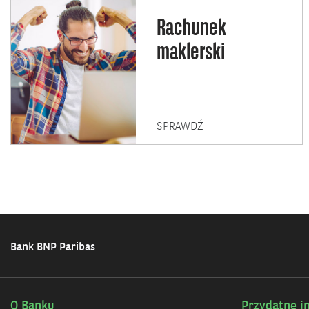
Rachunek
maklerski
RACHUNEK
SPRAWDŹ
MAKLERSKI
Bank BNP Paribas
O Banku
Przydatne i