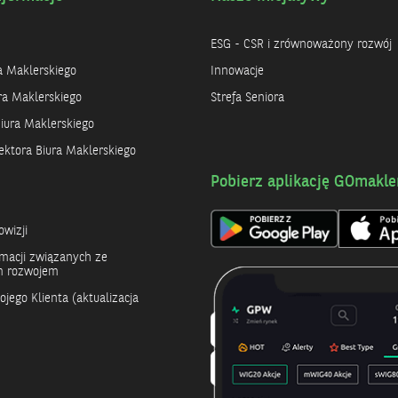
ESG - CSR i zrównoważony rozwój
ra Maklerskiego
Innowacje
ra Maklerskiego
Strefa Seniora
iura Maklerskiego
ktora Biura Maklerskiego
Pobierz aplikację GOmakle
y
owizji
rmacji związanych ze
 rozwojem
jego Klienta (aktualizacja