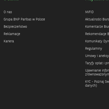
O nas
MiFID
Grupa BNP Paribas w Polsce
Aktualności Biu
Bezpieczeństwo
Komentarze Biu
Reklamacje
Rekomendacje B
Kariera
Komunikaty Dyre
Regulaminy
Umowy i aneks
Taryfy opłat i pr
Ujawnianie info
zrównoważonym
KYC - Poznaj Swo
danych)