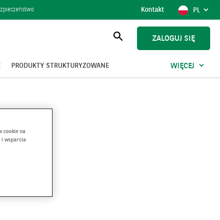
Kontakt
POKAŻ
POLSK
zpieczeństwo
PL
WYBÓR
JĘZYKA,
AKTUAL
ZALOGUJ SIĘ
JĘZYK
Otwórz
wyszukiwanie
E
PRODUKTY STRUKTURYZOWANE
WIĘCEJ
w cookie na
 i wsparcia