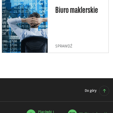
Biuro maklerskie
BIURO
SPRAWDŹ
MAKLERSKIE
Do góry
Placówki i