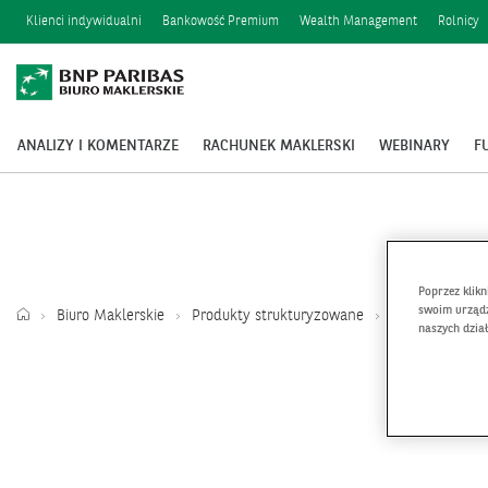
Klienci indywidualni
Bankowość Premium
Wealth Management
Rolnicy
ANALIZY I KOMENTARZE
RACHUNEK MAKLERSKI
WEBINARY
F
Poprzez klik
swoim urządz
Biuro Maklerskie
Produkty strukturyzowane
Produkty w o
naszych dzia