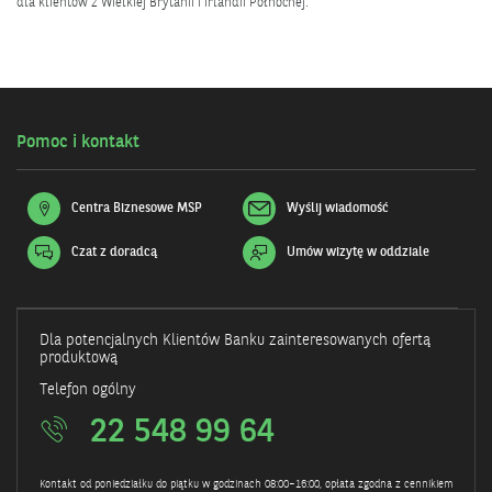
dla klientów z Wielkiej Brytanii i Irlandii Północnej.
Pomoc i kontakt
Centra Biznesowe MSP
Wyślij wiadomość
Czat z doradcą
Umów wizytę w oddziale
Otwiera
się
w
nowym
oknie
Dla potencjalnych Klientów Banku zainteresowanych ofertą
produktową
Telefon ogólny
22 548 99 64
Kontakt od poniedziałku do piątku w godzinach 08:00–16:00, opłata zgodna z cennikiem