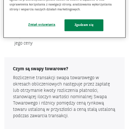
przed ryzykiem zmiany ceny towaru. Zamiana przez Klienta
usprawnienia korzystania z nawigacji strony, analizowania wykorzystania
ceny towaru zmiennej na stałą pozwala:
strony i wsparcia naszych działań marketingowych.
Sprzedającemu towar – na wyeliminowanie ryzyka
Zmień ustawienia
Zgadzam się
spadku jego ceny
Kupującemu towar – na wyeliminowanie ryzyka wzrostu
jego ceny
Czym są swapy towarowe?
Rozliczenie transakcji swapa towarowego w
okresach obliczeniowych następuje przez zapłatę
lub otrzymanie kwoty rozliczenia płatności,
stanowiącej iloczyn wartości nominalnej Swapa
Towarowego i różnicy pomiędzy ceną rynkową
towaru ustaloną w przyszłości a ceną stałą ustaloną
podczas zawarcia transakcji.