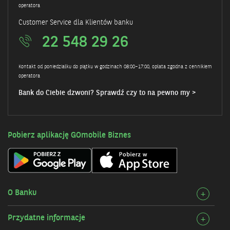
operatora
Customer Service dla Klientów banku
22 548 29 26
Kontakt od poniedziałku do piątku w godzinach 08:00–17:00, opłata zgodna z cennikiem
operatora
Bank do Ciebie dzwoni? Sprawdź czy to na pewno my >
Pobierz aplikację GOmobile Biznes
O Banku
Rozw
+
szcz
Przydatne informacje
Rozw
+
O