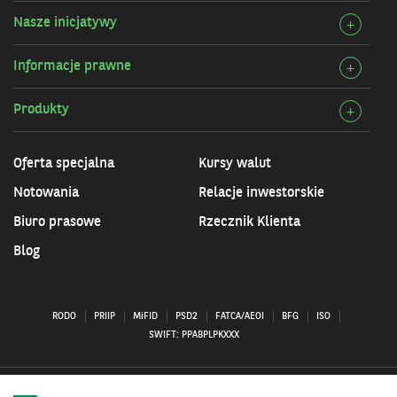
szcz
Bank
Nasze inicjatywy
Rozw
+
Przy
szcz
infor
Informacje prawne
Rozw
+
Nasz
szcz
inicj
Produkty
Rozw
+
Info
szcz
praw
Prod
Oferta specjalna
Kursy walut
Notowania
Relacje inwestorskie
Biuro prasowe
Rzecznik Klienta
Blog
RODO
PRIIP
MiFID
PSD2
FATCA/AEOI
BFG
ISO
SWIFT: PPABPLPKXXX