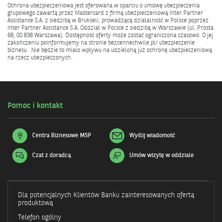
Ochrona ubezpieczeniowa jest oferowana w oparciu o umowę ubezpieczenia
grupowego zawartą przez Mastercard z firmą ubezpieczeniową Inter Partner
Assistance S.A. z siedzibą w Brukseli, prowadzącą działalność w Polsce poprzez
Inter Partner Assistance S.A. Oddział w Polsce z siedzibą w Warszawie (ul. Prosta
68, 00 838 Warszawa). Dostępność oferty może zostać ograniczona czasowo. O jej
zakończeniu poinformujemy na stronie bezcennechwile.pl/ ubezpieczenie
biznesu . Nie będzie to miało wpływu na udzieloną już ochronę ubezpieczeniową
na rzecz ubezpieczonych.
Pomoc i kontakt
Centra Biznesowe MSP
Wyślij wiadomość
Czat z doradcą
Umów wizytę w oddziale
Otwiera
się
w
nowym
oknie
Dla potencjalnych Klientów Banku zainteresowanych ofertą
produktową
Telefon ogólny