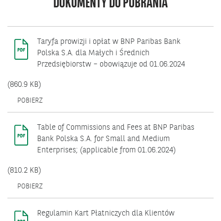
DOKUMENTY DO POBRANIA
Taryfa prowizji i opłat w BNP Paribas Bank
Polska S.A. dla Małych i Średnich
Przedsiębiorstw – obowiązuje od 01.06.2024
(860.9 KB)
OTWIERA
POBIERZ
SIĘ
W
NOWYM
Table of Commissions and Fees at BNP Paribas
OKNIE.
Bank Polska S.A. for Small and Medium
Enterprises; (applicable from 01.06.2024)
(810.2 KB)
OTWIERA
POBIERZ
SIĘ
W
NOWYM
Regulamin Kart Płatniczych dla Klientów
OKNIE.