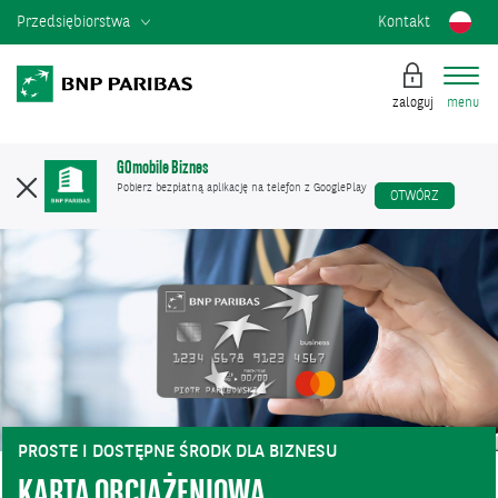
Przedsiębiorstwa
Kontakt
zaloguj
menu
GOmobile Biznes
Pobierz bezpłatną aplikację na telefon z GooglePlay
OTWÓRZ
PROSTE I DOSTĘPNE ŚRODK DLA BIZNESU
KARTA OBCIĄŻENIOWA