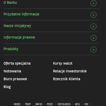
O Banku
Rozw
+
szcz
Przydatne informacje
Rozw
+
O
szcz
Bank
Nasze inicjatywy
Rozw
+
Przy
szcz
infor
Informacje prawne
Rozw
+
Nasz
szcz
inicj
Produkty
Rozw
+
Info
szcz
praw
Prod
Oferta specjalna
Kursy walut
Notowania
Relacje inwestorskie
Biuro prasowe
Rzecznik Klienta
Blog
RODO
PRIIP
MiFID
PSD2
FATCA/AEOI
BFG
ISO