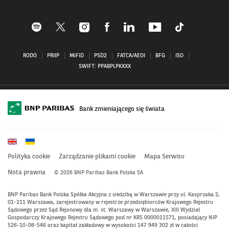
Profil
Profil
Profil
Profil
Profil
Profil
Profil
BNP
BNP
BNP
BNP
BNP
BNP
BNP
Paribas
Paribas
Paribas
Paribas
Paribas
Paribas
Paribas
RODO
PRIIP
MiFID
PSD2
FATCA/AEOI
BFG
ISO
na
na
na
na
na
na
na
SWIFT: PPABPLPKXXX
Spotify
X–
Instagramie
Facebooku–
Linkedin
Youtube
Tiktok
–
otwiera
–
otwiera
–
–
–
otwiera
się
otwiera
się
otwiera
otwiera
otwiera
się
w
się
w
się
się
się
w
nowym
w
nowym
w
w
w
Bank zmieniającego się świata
nowym
oknie
nowym
oknie
nowym
nowym
nowym
oknie
oknie
oknie
oknie
oknie
Polityka cookie
Zarządzanie plikami cookie
Mapa Serwisu
Nota prawna
© 2026 BNP Paribas Bank Polska SA
BNP Paribas Bank Polska Spółka Akcyjna z siedzibą w Warszawie przy ul. Kasprzaka 2,
01-211 Warszawa, zarejestrowany w rejestrze przedsiębiorców Krajowego Rejestru
Sądowego przez Sąd Rejonowy dla m. st. Warszawy w Warszawie, XIII Wydział
Gospodarczy Krajowego Rejestru Sądowego pod nr KRS 0000011571, posiadający NIP
526-10-08-546 oraz kapitał zakładowy w wysokości 147 949 302 zł w całości