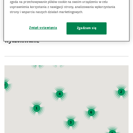
zgoda na przechowywanie plików cookie na swoim urządzeniu w celu
Ustal moją lokalizację
usprawnienia korzystania z nawigacji strony, analizowania wykorzystania
strony i wsparcia naszych działań marketingowych.
Wpisz lub wybierz
Zmień ustawienia
Zgadzam się
lokalizację aby rozpocząć
wyszukiwanie
2
1
2
2
4
1
6
3