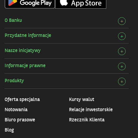
O Banku
Rozw
+
szcz
Przydatne informacje
Rozw
+
O
szcz
Bank
Nasze inicjatywy
Rozw
+
Przy
szcz
infor
Informacje prawne
Rozw
+
Nasz
szcz
inicj
Produkty
Rozw
+
Info
szcz
praw
Prod
Oferta specjalna
Kursy walut
Notowania
Relacje inwestorskie
Biuro prasowe
Rzecznik Klienta
Blog