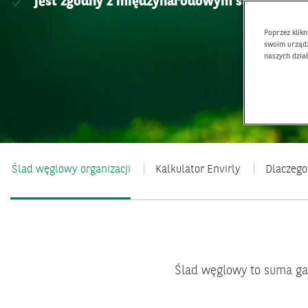
jest zgodny z międzynarodowym standardem
Poprzez klik
swoim urządz
naszych dzia
Ślad węglowy organizacji
Kalkulator Envirly
Dlaczego
Ślad węglowy to suma gaz