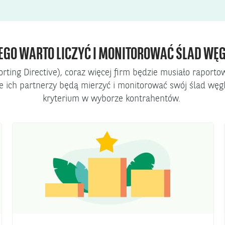
EGO WARTO LICZYĆ I MONITOROWAĆ ŚLAD WĘ
rting Directive), coraz więcej firm będzie musiało raporto
że ich partnerzy będą mierzyć i monitorować swój ślad wę
kryterium w wyborze kontrahentów.