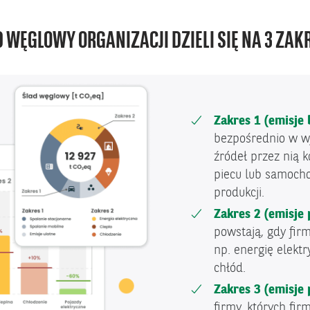
 WĘGLOWY ORGANIZACJI DZIELI SIĘ NA 3 ZAK
Zakres 1 (emisje
bezpośrednio w wyn
źródeł przez nią k
piecu lub samocho
produkcji.
Zakres 2 (emisje 
powstają, gdy fir
np. energię elektr
chłód.
Zakres 3 (emisje 
firmy, których fir