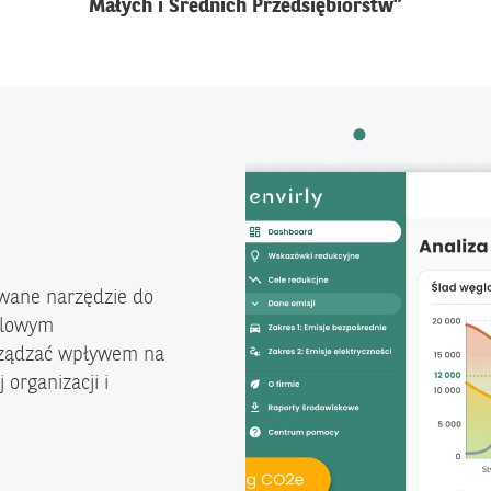
Małych i Średnich Przedsiębiorstw”
owane narzędzie do
ęglowym
arządzać wpływem na
organizacji i