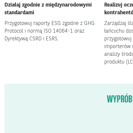
Działaj zgodnie z międzynarodowymi
Realizuj oc
standardami
.
kontrahent
Przygotowuj raporty ESG zgodne z GHG
Zarządzaj ś
Protocol i normą ISO 14064-1 oraz
łańcuchu dos
Dyrektywą CSRD i ESRS.
przygotowuj
importerów i
analizy środ
produktu (LC
WYPRÓBU