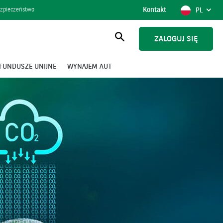
Kontakt
POKAŻ
POLSK
zpieczeństwo
PL
WYBÓR
JĘZYKA,
AKTUAL
ZALOGUJ SIĘ
JĘZYK
Otwórz
wyszukiwanie
FUNDUSZE UNIJNE
WYNAJEM AUT