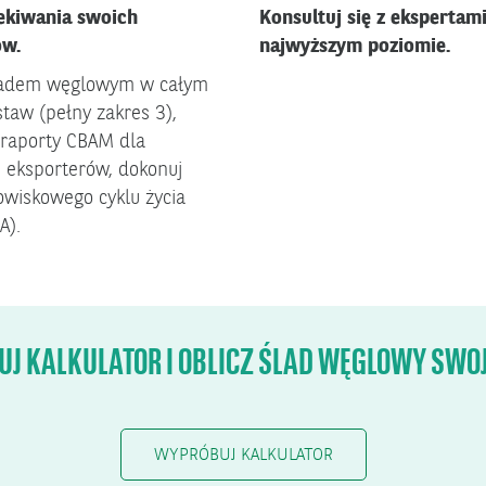
zekiwania swoich
Konsultuj się z ekspertam
ów.
najwyższym poziomie.
ladem węglowym w całym
taw (pełny zakres 3),
 raporty CBAM dla
 eksporterów, dokonuj
owiskowego cyklu życia
A).
J KALKULATOR I OBLICZ ŚLAD WĘGLOWY SWOJ
WYPRÓBUJ KALKULATOR