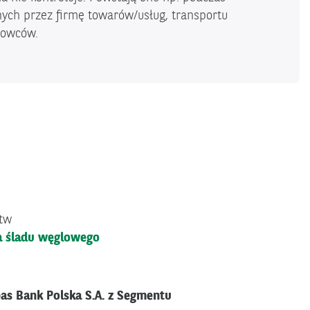
ych przez firmę towarów/usług, transportu
rowców.
stw
ra śladu węglowego
bas Bank Polska S.A. z Segmentu