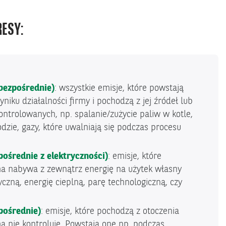
RESY:
 bezpośrednie)
: wszystkie emisje, które powstają
iku działalności firmy i pochodzą z jej źródeł lub
ontrolowanych, np. spalanie/zużycie paliw w kotle,
dzie, gazy, które uwalniają się podczas procesu
pośrednie z elektryczności)
: emisje, które
ma nabywa z zewnątrz energię na użytek własny
yczną, energię cieplną, parę technologiczną, czy
pośrednie)
: emisje, które pochodzą z otoczenia
ma nie kontroluje. Powstają one np. podczas