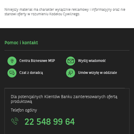
Niniejszy materiał ma charakter wyłącznie reklamowy i informacyjny oraz nie
stanowi oferty w rozumieniu Kodeksu Cywilnego.
Pomoc i kontakt
Centra Biznesowe MSP
Wyślij wiadomość
Czat z doradcą
Umów wizytę w oddziale
Otwiera
się
w
nowym
oknie
Dla potencjalnych Klientów Banku zainteresowanych ofertą
produktową
Telefon ogólny
22 548 99 64