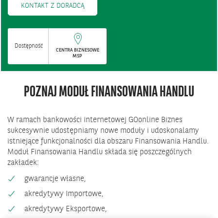
KONTAKT Z DORADCĄ
Dostępność
CENTRA BIZNESOWE
MSP
POZNAJ MODUŁ FINANSOWANIA HANDLU
W ramach bankowości internetowej GOonline Biznes
sukcesywnie udostępniamy nowe moduły i udoskonalamy
istniejące funkcjonalności dla obszaru Finansowania Handlu.
Moduł Finansowania Handlu składa się poszczególnych
zakładek:
gwarancje własne,
akredytywy Importowe,
akredytywy Eksportowe,