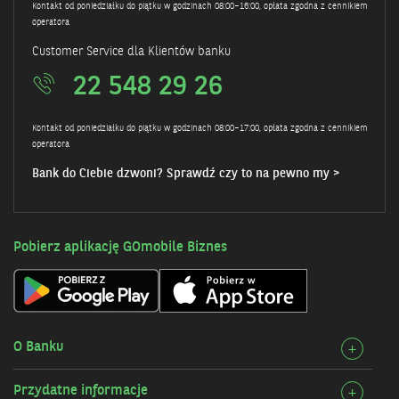
Kontakt od poniedziałku do piątku w godzinach 08:00–16:00, opłata zgodna z cennikiem
operatora
Customer Service dla Klientów banku
22 548 29 26
Kontakt od poniedziałku do piątku w godzinach 08:00–17:00, opłata zgodna z cennikiem
operatora
Bank do Ciebie dzwoni? Sprawdź czy to na pewno my >
Pobierz aplikację GOmobile Biznes
O Banku
Rozw
+
szcz
Przydatne informacje
Rozw
+