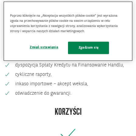
inkasa Importowe,
inkasa Eksportowe.
Poprzez kliknięcie na „Akceptacja wszystkich plików cookie” jest wyrażona
zgoda na przechowywanie plików cookie na swoim urządzeniu w celu
usprawnienia korzystania z nawigacji strony, analizowania wykorzystania
Dodatkowo system umożliwia złożenie wniosku i dyspozycji
strony i wsparcia naszych działań marketingowych.
bez konieczności wizyty w oddziale i całkowicie online m.in:
dyspozycja Uruchomienia Kredytu na Finansowanie
Zmień ustawienia
Zgadzam się
Handlu,
dyspozycja Spłaty Kredytu na Finansowanie Handlu,
cykliczne raporty,
inkaso importowe – akcept weksla,
oświadczenie do gwarancji.
KORZYŚCI