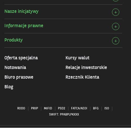
O
szcz
Bank
Nasze inicjatywy
Rozw
+
Przy
szcz
infor
Informacje prawne
Rozw
+
Nasz
szcz
inicj
Produkty
Rozw
+
Info
szcz
praw
Prod
Oferta specjalna
Kursy walut
Notowania
Relacje inwestorskie
Biuro prasowe
Rzecznik Klienta
Blog
RODO
PRIIP
MiFID
PSD2
FATCA/AEOI
BFG
ISO
SWIFT: PPABPLPKXXX