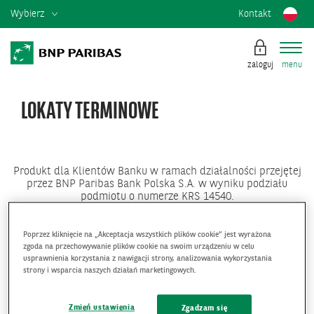
Wybierz
Kontakt
zaloguj
menu
LOKATY TERMINOWE
Produkt dla Klientów Banku w ramach działalności przejętej
przez BNP Paribas Bank Polska S.A. w wyniku podziału
podmiotu o numerze KRS 14540.
Lokaty terminowe
już od 8 dni, w różnych walutach,
dostępne przez kanały elektroniczne.
Poprzez kliknięcie na „Akceptacja wszystkich plików cookie” jest wyrażona
zgoda na przechowywanie plików cookie na swoim urządzeniu w celu
usprawnienia korzystania z nawigacji strony, analizowania wykorzystania
Waluty: PLN, EUR, USD, GBP
strony i wsparcia naszych działań marketingowych.
Terminy: 1, 2, 3, 6, 12 miesiecy
Kwota: minimum 2000 zł lub 2.500 jednostek waluty
Zmień ustawienia
Zgadzam się