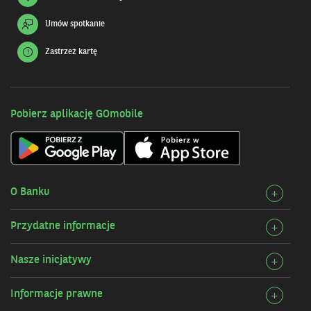
Umów spotkanie
Zastrzeż kartę
Pobierz aplikację GOmobile
O Banku
Rozw
+
szcz
Przydatne informacje
Rozw
+
O
szcz
Bank
Nasze inicjatywy
Rozw
+
Przy
szcz
infor
Informacje prawne
Rozw
+
Nasz