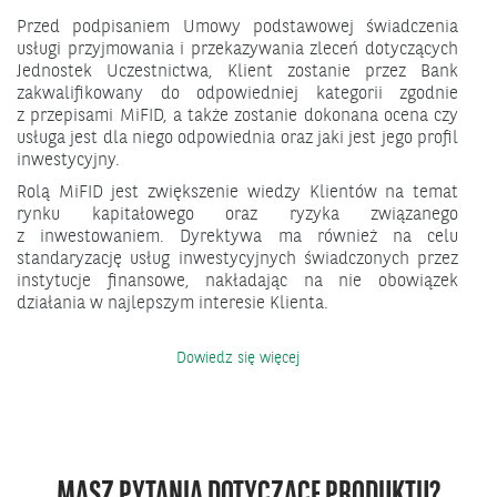
Przed podpisaniem Umowy podstawowej świadczenia
usługi przyjmowania i przekazywania zleceń dotyczących
Jednostek Uczestnictwa, Klient zostanie przez Bank
zakwalifikowany do odpowiedniej kategorii zgodnie
z przepisami MiFID, a także zostanie dokonana ocena czy
usługa jest dla niego odpowiednia oraz jaki jest jego profil
inwestycyjny.
Rolą MiFID jest zwiększenie wiedzy Klientów na temat
rynku kapitałowego oraz ryzyka związanego
z inwestowaniem. Dyrektywa ma również na celu
standaryzację usług inwestycyjnych świadczonych przez
instytucje finansowe, nakładając na nie obowiązek
działania w najlepszym interesie Klienta.
Co
Dowiedz się więcej
powinienem
wiedzieć
o
dyrektywie
MiFID?
MASZ PYTANIA DOTYCZĄCE PRODUKTU?