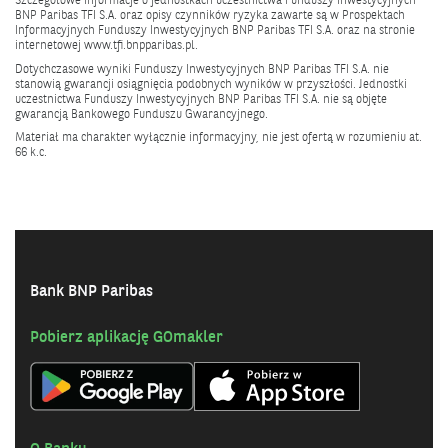
Szczegółowe informacje o jednostkach uczestnictwa Funduszy Inwestycyjnych
BNP Paribas TFI S.A. oraz opisy czynników ryzyka zawarte są w Prospektach
Informacyjnych Funduszy Inwestycyjnych BNP Paribas TFI S.A. oraz na stronie
internetowej
www.tfi.bnpparibas.pl
.
Dotychczasowe wyniki Funduszy Inwestycyjnych BNP Paribas TFI S.A. nie
stanowią gwarancji osiągnięcia podobnych wyników w przyszłości. Jednostki
uczestnictwa Funduszy Inwestycyjnych BNP Paribas TFI S.A. nie są objęte
gwarancją Bankowego Funduszu Gwarancyjnego.
Materiał ma charakter wyłącznie informacyjny, nie jest ofertą w rozumieniu at.
66 k.c.
Bank BNP Paribas
Pobierz aplikację GOmakler