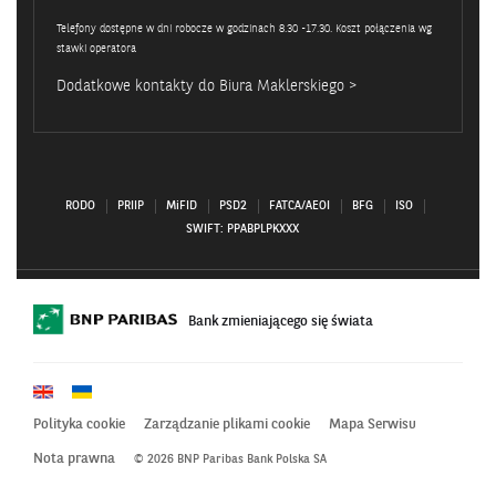
Telefony dostępne w dni robocze w godzinach 8.30 -17.30. Koszt połączenia wg
stawki operatora
Dodatkowe kontakty do Biura Maklerskiego >
RODO
PRIIP
MiFID
PSD2
FATCA/AEOI
BFG
ISO
SWIFT: PPABPLPKXXX
Bank zmieniającego się świata
Polityka cookie
Zarządzanie plikami cookie
Mapa Serwisu
Nota prawna
© 2026 BNP Paribas Bank Polska SA