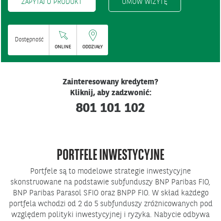
ZAPYTAJ O PRODUKT
UMÓW WIZYTĘ
Dostępność
ONLINE
ODDZIAŁY
Zainteresowany kredytem?
Kliknij, aby zadzwonić:
801 101 102
PORTFELE INWESTYCYJNE
Portfele są to modelowe strategie inwestycyjne
skonstruowane na podstawie subfunduszy BNP Paribas FIO,
BNP Paribas Parasol SFIO oraz BNPP FIO. W skład każdego
portfela wchodzi od 2 do 5 subfunduszy zróżnicowanych pod
względem polityki inwestycyjnej i ryzyka. Nabycie odbywa