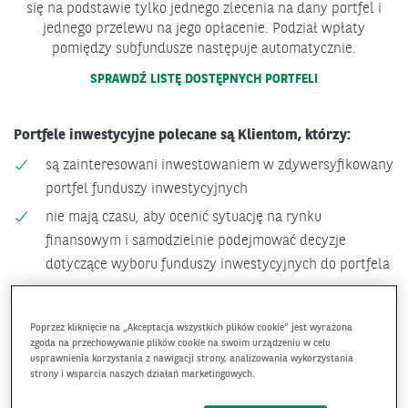
się na podstawie tylko jednego zlecenia na dany portfel i
jednego przelewu na jego opłacenie. Podział wpłaty
pomiędzy subfundusze następuje automatycznie.
OTWIERA
SPRAWDŹ LISTĘ DOSTĘPNYCH PORTFELI
SIĘ
W
Portfele inwestycyjne polecane są Klientom, którzy:
NOWYM
OKNIE.
są zainteresowani inwestowaniem w zdywersyfikowany
portfel funduszy inwestycyjnych
nie mają czasu, aby ocenić sytuację na rynku
finansowym i samodzielnie podejmować decyzje
dotyczące wyboru funduszy inwestycyjnych do portfela
Poprzez kliknięcie na „Akceptacja wszystkich plików cookie” jest wyrażona
RODZAJE PORTFELI INWESTYCYJNYCH BNP
zgoda na przechowywanie plików cookie na swoim urządzeniu w celu
usprawnienia korzystania z nawigacji strony, analizowania wykorzystania
PARIBAS TFI S.A.
strony i wsparcia naszych działań marketingowych.