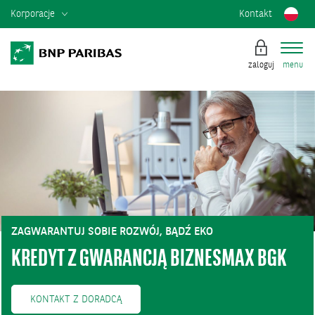
Korporacje
Kontakt
zaloguj
menu
ZAGWARANTUJ SOBIE ROZWÓJ, BĄDŹ EKO
KREDYT Z GWARANCJĄ BIZNESMAX BGK
KONTAKT Z DORADCĄ