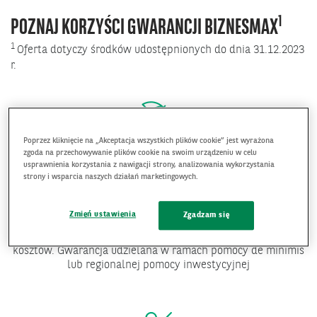
1
POZNAJ KORZYŚCI GWARANCJI BIZNESMAX
1
Oferta dotyczy środków udostępnionych do dnia 31.12.2023
r.
Poprzez kliknięcie na „Akceptacja wszystkich plików cookie” jest wyrażona
Darmowe zabezpieczenie
zgoda na przechowywanie plików cookie na swoim urządzeniu w celu
usprawnienia korzystania z nawigacji strony, analizowania wykorzystania
strony i wsparcia naszych działań marketingowych.
Gwarancja udzielana jest do wysokości 80% kwoty kredytu
nie więcej niż równowartość 2,5 mln EUR, zabezpieczona
wekslem własnym wraz z deklaracją, nie obejmuje odsetek
Zmień ustawienia
Zgadzam się
ani innych kosztów związanych z kredytem. Z tytułu
gwarancji przedsiębiorca nie ponosi żadnych dodatkowych
kosztów. Gwarancja udzielana w ramach pomocy de minimis
lub regionalnej pomocy inwestycyjnej