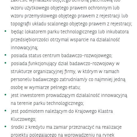
zakresie wynalazku objętego ochroną patentową lub
wzoru użytkowego objętego prawem ochronnym lub
wzoru przemysłowego objętego prawem z rejestracji lub
topografii układu scalonego objętego prawem z rejestracji;
będąc lokatorem parku technologicznego lub inkubatora
przedsiębiorczości otrzymał wsparcie na działalność
innowacyjną;
posiada status centrum badawczo-rozwojowego;
posiada funkcjonujący dział badawczo-rozwojowy w
strukturze organizacyjnej firmy, w którym w ramach
personelu badawczego zatrudniam/y co najmniej jedną
osobę w wymiarze pełnego etatu;
jest inwestorem prowadzącym działalność innowacyjną
na terenie parku technologicznego;
jest podmiotem należącym do Krajowego Klastra
Kluczowego;
środki z kredytu ma zamiar przeznaczyć na realizacje
projektu polegającego na wprowadzeniu na rynek