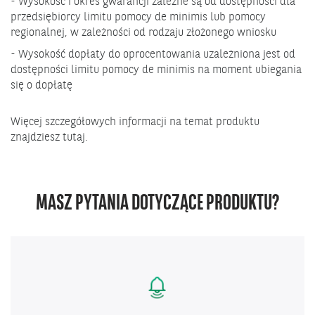
- Wysokość i okres gwarancji zależne są od dostępności dla
przedsiębiorcy limitu pomocy de minimis lub pomocy
regionalnej, w zależności od rodzaju złożonego wniosku
- Wysokość dopłaty do oprocentowania uzależniona jest od
dostępności limitu pomocy de minimis na moment ubiegania
się o dopłatę
Więcej szczegółowych informacji na temat produktu
Otwiera
znajdziesz
tutaj.
się
w
nowym
MASZ PYTANIA DOTYCZĄCE PRODUKTU?
oknie.