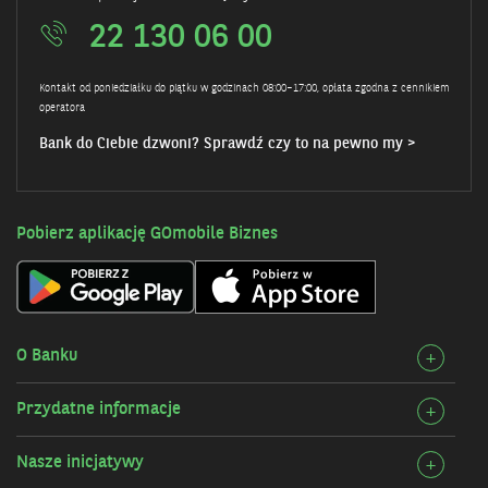
22 130 06 00
Kontakt od poniedziałku do piątku w godzinach 08:00–17:00, opłata zgodna z cennikiem
operatora
Bank do Ciebie dzwoni? Sprawdź czy to na pewno my >
Pobierz aplikację GOmobile Biznes
O Banku
Rozw
+
szcz
Przydatne informacje
Rozw
+
O
szcz
Bank
Nasze inicjatywy
Rozw
+
Przy