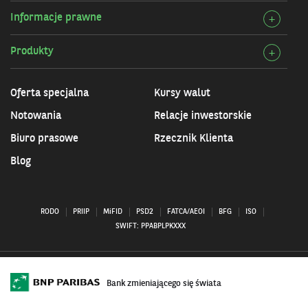
szcz
infor
Informacje prawne
Rozw
+
Nasz
szcz
inicj
Produkty
Rozw
+
Info
szcz
praw
Prod
Oferta specjalna
Kursy walut
Notowania
Relacje inwestorskie
Biuro prasowe
Rzecznik Klienta
Blog
RODO
PRIIP
MiFID
PSD2
FATCA/AEOI
BFG
ISO
SWIFT: PPABPLPKXXX
Bank zmieniającego się świata