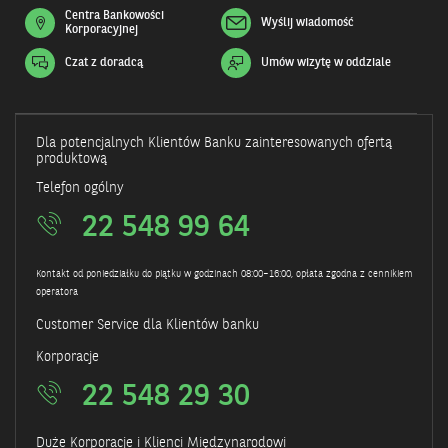
Centra Bankowości
Wyślij wiadomość
Korporacyjnej
Czat z doradcą
Umów wizytę w oddziale
Otwiera
się
w
nowym
oknie
Dla potencjalnych Klientów Banku zainteresowanych ofertą
produktową
Telefon ogólny
22 548 99 64
Kontakt od poniedziałku do piątku w godzinach 08:00–16:00, opłata zgodna z cennikiem
operatora
Customer Service dla Klientów banku
Korporacje
22 548 29 30
Duże Korporacje i Klienci Międzynarodowi