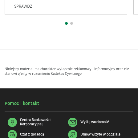
KREDYT
SPRAWDŹ
UNIA+
Niniejszy materiał ma charakter wyłącznie reklamowy i informacyjny oraz nie
stanowi oferty w rozumieniu Kodeksu Cywilnego.
Pomoc i kontakt
Centra Bankowości
Wyślij wiadomość
Korporacyjnej
Czat z doradcą
Umów wizytę w oddziale
Otwiera