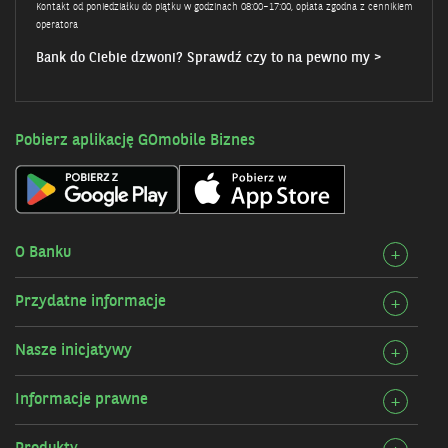
Kontakt od poniedziałku do piątku w godzinach 08:00–17:00, opłata zgodna z cennikiem
operatora
Bank do Ciebie dzwoni? Sprawdź czy to na pewno my >
Pobierz aplikację GOmobile Biznes
O Banku
Rozw
+
szcz
Przydatne informacje
Rozw
+
O
szcz
Bank
Nasze inicjatywy
Rozw
+
Przy
szcz
infor
Informacje prawne
Rozw
+
Nasz
szcz
inicj