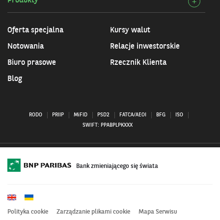
Produkty
Rozw
+
Info
szcz
praw
Prod
Oferta specjalna
Kursy walut
Notowania
Relacje inwestorskie
Biuro prasowe
Rzecznik Klienta
Blog
RODO
PRIIP
MiFID
PSD2
FATCA/AEOI
BFG
ISO
SWIFT: PPABPLPKXXX
Bank zmieniającego się świata
Polityka cookie
Zarządzanie plikami cookie
Mapa Serwisu