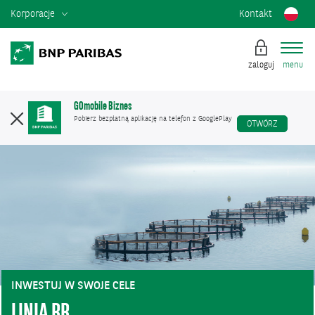
Korporacje
Kontakt
zaloguj
menu
GOmobile Biznes
Pobierz bezpłatną aplikację na telefon z GooglePlay
OTWÓRZ
INWESTUJ W SWOJE CELE
LINIA RR