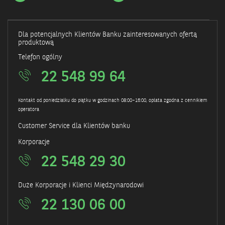
się
w
nowym
oknie
Dla potencjalnych Klientów Banku zainteresowanych ofertą
produktową
Telefon ogólny
22 548 99 64
Kontakt od poniedziałku do piątku w godzinach 08:00–16:00, opłata zgodna z cennikiem
operatora
Customer Service dla Klientów banku
Korporacje
22 548 29 30
Duże Korporacje i Klienci Międzynarodowi
22 130 06 00