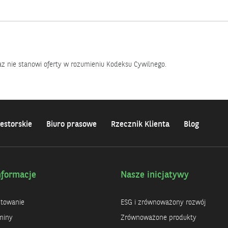
az nie stanowi oferty w rozumieniu Kodeksu Cywilnego.
estorskie
Biuro prasowe
Rzecznik Klienta
Blog
nformacje
Nasze inicjatywy
ntowanie
ESG i zrównoważony rozwój
miny
Zrównoważone produkty