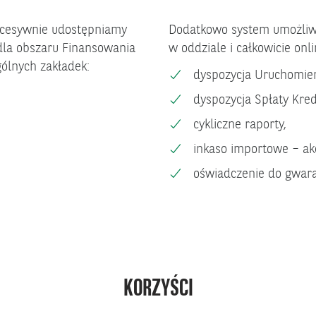
kcesywnie udostępniamy
Dodatkowo system umożliwia
dla obszaru Finansowania
w oddziale i całkowicie onli
ólnych zakładek:
dyspozycja Uruchomien
dyspozycja Spłaty Kre
cykliczne raporty,
inkaso importowe – ak
oświadczenie do gwara
KORZYŚCI