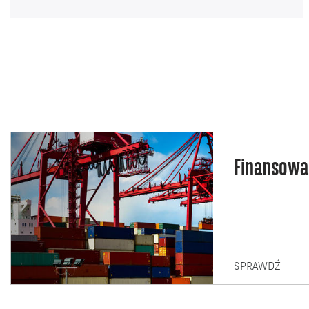
Finansowa
FINA
SPRAWDŹ
KONT