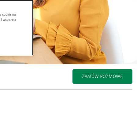
w cookie na
 i wsparcia
ZAMÓW ROZMOWĘ