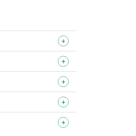
+
+
+
+
+