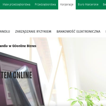
Małe przedsiębiorstwa
Przedsiębiorstwa
Korporacje
Biuro Maklerskie
Be
HANDLU
ZARZĄDZANIE RYZYKIEM
BANKOWOŚĆ ELEKTRONICZNA
andlu w GOonline Biznes
TEM ONLINE