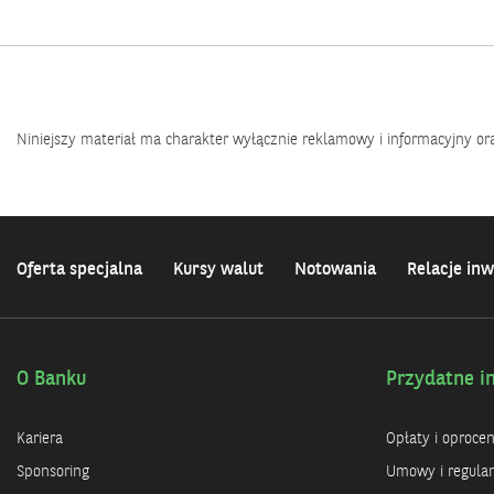
Niniejszy materiał ma charakter wyłącznie reklamowy i informacyjny or
Oferta specjalna
Kursy walut
Notowania
Relacje inw
O Banku
Przydatne i
Kariera
Opłaty i oproce
Sponsoring
Umowy i regula