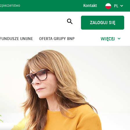
Kontakt
POKAŻ
POLSK
zpieczeństwo
PL
WYBÓR
JĘZYKA,
AKTUAL
ZALOGUJ SIĘ
JĘZYK
Otwórz
wyszukiwanie
FUNDUSZE UNIJNE
OFERTA GRUPY BNP
WIĘCEJ