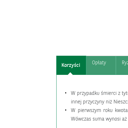
Opłaty
Ry
Korzyści
W przypadku śmierci z tyt
innej przyczyny niż Nies
W pierwszym roku kwota wy
Wówczas suma wynosi aż 25