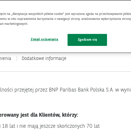
nięcie na „Akceptacja wszystkich plików cookie” jest wyrażona zgoda na przechowywanie plikó
eniu w celu usprawnienia korzystania z nawigacji strony, analizowania wykorzystania strony
łań marketingowych.
Zmień ustawienia
Zgadzam się
ienia
Dodatkowe informacje
lności przejętej przez BNP Paribas Bank Polska S.A. w wy
erowany jest dla Klientów, którzy:
i 18 lat i nie mają jeszcze skończonych 70 lat