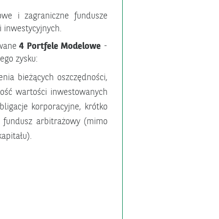
owe i zagraniczne fundusze
 inwestycyjnych.
owane
4 Portfele Modelowe
-
ego zysku:
enia bieżących oszczędności,
ność wartości inwestowanych
ligacje korporacyjne, krótko
m fundusz arbitrażowy (mimo
apitału).