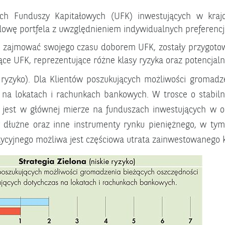
ch Funduszy Kapitałowych (UFK) inwestujących w kraj
owę portfela z uwzględnieniem indywidualnych preferencji
hcą zajmować swojego czasu doborem UFK, zostały przygot
ące UFK, reprezentujące różne klasy ryzyka oraz potencjaln
 ryzyko). Dla Klientów poszukujących możliwości gromadz
 na lokatach i rachunkach bankowych. W trosce o stabil
a jest w głównej mierze na funduszach inwestujących w ob
y dłużne oraz inne instrumenty rynku pieniężnego, w ty
tycyjnego możliwa jest częściowa utrata zainwestowanego k