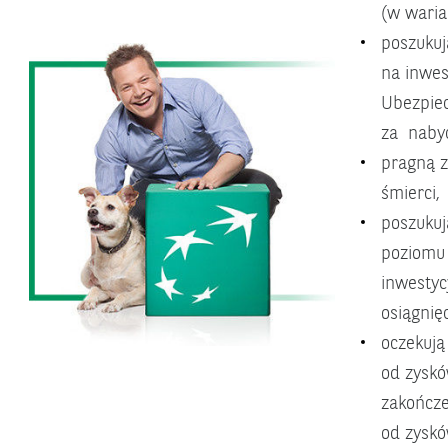
(w waria
poszukuj
na inwes
Ubezpiec
za nabyc
pragną z
śmierci,
poszukuj
poziomu 
inwestyc
osiągnięc
oczekują
od zysk
zakończe
od zyskó