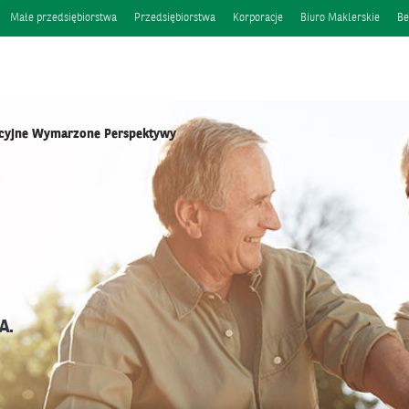
Małe przedsiębiorstwa
Przedsiębiorstwa
Korporacje
Biuro Maklerskie
Be
ycyjne Wymarzone Perspektywy
A.