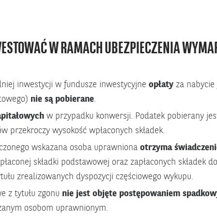
WESTOWAĆ W RAMACH UBEZPIECZENIA WYMA
niej inwestycji w fundusze inwestycyjne
opłaty
za nabycie 
etowego)
nie są pobierane
.
apitałowych
w przypadku konwersji. Podatek pobierany jes
w przekroczy wysokość wpłaconych składek.
eczonego wskazana osoba uprawniona
otrzyma świadczeni
apłaconej składki podstawowej oraz zapłaconych składek d
tułu zrealizowanych dyspozycji częściowego wykupu.
e z tytułu zgonu
nie jest objęte postępowaniem spadko
azanym osobom uprawnionym.