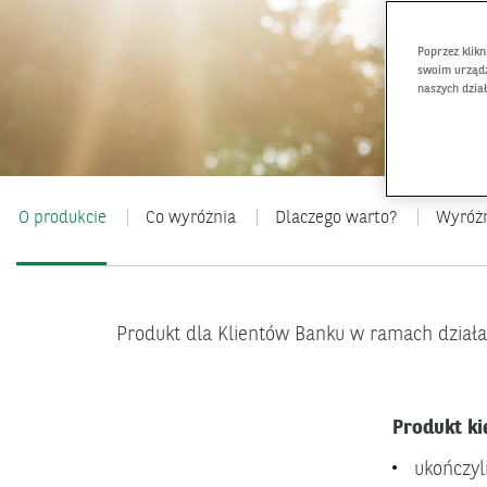
Poprzez klik
swoim urządz
naszych dzia
O produkcie
Co wyróżnia
Dlaczego warto?
Wyróżn
Produkt dla Klientów Banku w ramach działa
Produkt ki
ukończyl