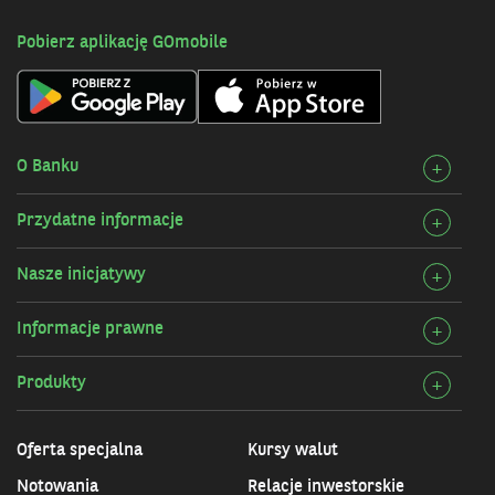
Pobierz aplikację GOmobile
O Banku
Rozw
+
szcz
Przydatne informacje
Rozw
+
O
szcz
Bank
Nasze inicjatywy
Rozw
+
Przy
szcz
infor
Informacje prawne
Rozw
+
Nasz
szcz
inicj
Produkty
Rozw
+
Info
szcz
praw
Prod
Oferta specjalna
Kursy walut
Notowania
Relacje inwestorskie