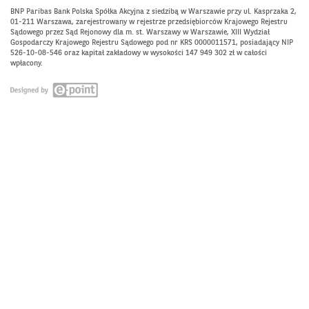
BNP Paribas Bank Polska Spółka Akcyjna z siedzibą w Warszawie przy ul. Kasprzaka 2,
01-211 Warszawa, zarejestrowany w rejestrze przedsiębiorców Krajowego Rejestru
Sądowego przez Sąd Rejonowy dla m. st. Warszawy w Warszawie, XIII Wydział
Gospodarczy Krajowego Rejestru Sądowego pod nr KRS 0000011571, posiadający NIP
526-10-08-546 oraz kapitał zakładowy w wysokości 147 949 302 zł w całości
wpłacony.
Otwiera
się
w
nowym
oknie