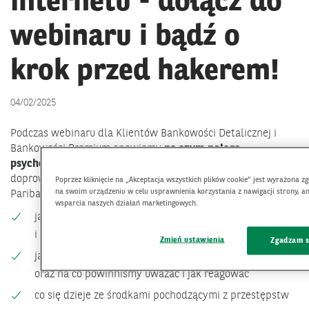
Internetu - dołącz do
webinaru i bądź o
krok przed hakerem!
04/02/2025
Podczas webinaru dla Klientów Bankowości Detalicznej i
Bankowości Premium opowiemy
na czym polega
psychologia oszustw
- jak manipulacja emocjami może
doprowadzić do utraty pieniędzy. Eksperci Banku BNP
Poprzez kliknięcie na „Akceptacja wszystkich plików cookie” jest wyrażona 
na swoim urządzeniu w celu usprawnienia korzystania z nawigacji strony, a
Paribas i NASK opowiedzą także o tym:
wsparcia naszych działań marketingowych.
jakie były największe cyberzagrożenia w ubiegłym roku
i czego mogliśmy się nauczyć
Zmień ustawienia
Zgadzam s
jaki jest aktualny i prognozowany krajobraz zagrożeń
oraz na co powinniśmy uważać i jak reagować
co się dzieje ze środkami pochodzącymi z przestępstw