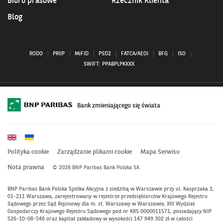
Biuro prasowe
Rzecznik Klienta
Blog
RODO
PRIIP
MiFID
PSD2
FATCA/AEOI
BFG
ISO
SWIFT: PPABPLPKXXX
Bank zmieniającego się świata
Polityka cookie
Zarządzanie plikami cookie
Mapa Serwisu
Nota prawna
© 2026 BNP Paribas Bank Polska SA
BNP Paribas Bank Polska Spółka Akcyjna z siedzibą w Warszawie przy ul. Kasprzaka 2,
01-211 Warszawa, zarejestrowany w rejestrze przedsiębiorców Krajowego Rejestru
Sądowego przez Sąd Rejonowy dla m. st. Warszawy w Warszawie, XIII Wydział
Gospodarczy Krajowego Rejestru Sądowego pod nr KRS 0000011571, posiadający NIP
526-10-08-546 oraz kapitał zakładowy w wysokości 147 949 302 zł w całości