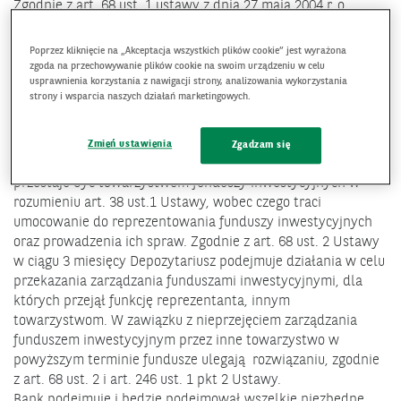
Zgodnie z art. 68 ust. 1 ustawy z dnia 27 maja 2004 r. o
funduszach inwestycyjnych i zarządzaniu alternatywnymi
funduszami inwestycyjnymi (Dz. U. z 2016 r. poz. 1896 z późn.
Poprzez kliknięcie na „Akceptacja wszystkich plików cookie” jest wyrażona
zm. dalej: „Ustawa”) od dnia wydania decyzji o cofnięciu
zgoda na przechowywanie plików cookie na swoim urządzeniu w celu
usprawnienia korzystania z nawigacji strony, analizowania wykorzystania
zezwolenia na wykonywanie działalności przez towarzystwo
strony i wsparcia naszych działań marketingowych.
funduszy inwestycyjnych, fundusze inwestycyjne
reprezentowane są przez depozytariusza. Towarzystwo
funduszy
Zmień ustawienia
Zgadzam się
inwestycyjnych, któremu zostało cofnięte zezwolenie
przestaje być towarzystwem funduszy inwestycyjnych w
rozumieniu art. 38 ust.1 Ustawy, wobec czego traci
umocowanie do reprezentowania funduszy inwestycyjnych
oraz prowadzenia ich spraw. Zgodnie z art. 68 ust. 2 Ustawy
w ciągu 3 miesięcy Depozytariusz podejmuje działania w celu
przekazania zarządzania funduszami inwestycyjnymi, dla
których przejął funkcję reprezentanta, innym
towarzystwom. W zawiązku z nieprzejęciem zarządzania
funduszem inwestycyjnym przez inne towarzystwo w
powyższym terminie fundusze ulegają rozwiązaniu, zgodnie
z art. 68 ust. 2 i art. 246 ust. 1 pkt 2 Ustawy.
Bank podejmuje i będzie podejmował wszelkie niezbędne