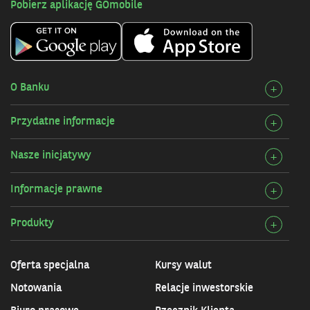
Pobierz aplikację GOmobile
O Banku
Rozw
+
szcz
Przydatne informacje
Rozw
+
O
szcz
Bank
Nasze inicjatywy
Rozw
+
Przy
szcz
infor
Informacje prawne
Rozw
+
Nasz
szcz
inicj
Produkty
Rozw
+
Info
szcz
praw
Prod
Oferta specjalna
Kursy walut
Notowania
Relacje inwestorskie