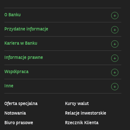
w
nowym
oknie
O Banku
Rozw
+
szcz
Przydatne informacje
Rozw
+
O
szcz
Bank
Kariera w Banku
Rozw
+
Przy
szcz
infor
Informacje prawne
Rozw
+
Karie
szcz
w
Współpraca
Rozw
+
Info
Bank
szcz
praw
Inne
Rozw
+
Wspó
szcz
Inne
Oferta specjalna
Kursy walut
Notowania
Relacje inwestorskie
Biuro prasowe
Rzecznik Klienta