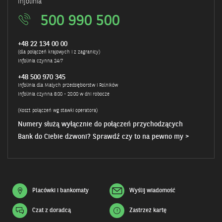
Infolinia
500 990 500
+48 22 134 00 00
(dla połączeń krajowych i z zagranicy)
Infolinia czynna 24/7
+48 500 970 345
Infolinia dla Małych przedsiębiorstw i Rolników
Infolinia czynna 8:00 - 20:00 w dni robocze
(Koszt połączeń wg stawki operatora)
Numery służą wyłącznie do połączeń przychodzących
Bank do Ciebie dzwoni? Sprawdź czy to na pewno my >
Placówki i bankomaty
Wyślij wiadomość
Czat z doradcą
Zastrzeż kartę
Otwiera
się