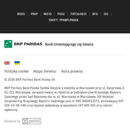
RODO
PRIIP
MiFID
PSD2
FATCA/AEOI
BFG
ISO
SWIFT: PPABPLPKXXX
Bank zmieniającego się świata
Polityka cookie
Mapa Serwisu
Nota prawna
© 2026 BNP Paribas Bank Polska SA
BNP Paribas Bank Polska Spółka Akcyjna z siedzibą w Warszawie przy ul. Kasprzaka 2,
01-211 Warszawa, zarejestrowany w rejestrze przedsiębiorców Krajowego Rejestru
Sądowego przez Sąd Rejonowy dla m. st. Warszawy w Warszawie, XIII Wydział
Gospodarczy Krajowego Rejestru Sądowego pod nr KRS 0000011571, posiadający NIP
526-10-08-546 oraz kapitał zakładowy w wysokości 147 949 302 zł w całości
wpłacony.
Otwiera
się
w