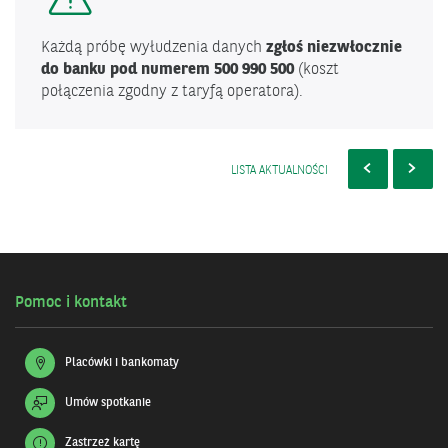
Każdą próbę wyłudzenia danych
zgłoś niezwłocznie
do banku pod numerem 500 990 500
(koszt
połączenia zgodny z taryfą operatora).
POPRZEDNI
PLANOWANE
70
NASTĘ
PRACE
ZŁ
LISTA AKTUALNOŚCI
SERWISOWE
NA
DLA
RĘKĘ,
WWW.BNPPARIB
PLUS
DODAT
MOTYW
ZA
DOBRE
OCENY
I
Pomoc i kontakt
KASA
OD
DZIAD
BANK
Placówki i bankomaty
BNP
PARIBA
SPRAW
Umów spotkanie
JAK
WYGLĄ
FINAN
Zastrzeż kartę