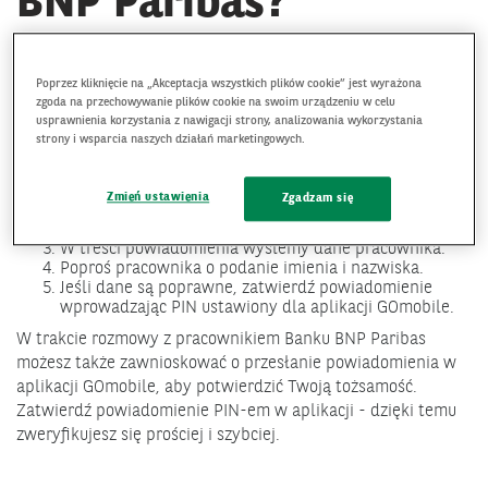
BNP Paribas?
26/08/2022
Poprzez kliknięcie na „Akceptacja wszystkich plików cookie” jest wyrażona
Możesz bezpłatnie potwierdzić jego tożsamość w
zgoda na przechowywanie plików cookie na swoim urządzeniu w celu
usprawnienia korzystania z nawigacji strony, analizowania wykorzystania
aplikacji GOmobile
.
strony i wsparcia naszych działań marketingowych.
Jak to zrobić?
W trakcie rozmowy poproś pracownika, o
Zmień ustawienia
Zgadzam się
potwierdzenie jego tożsamości.
Powiadomienie (push) otrzymasz w aplikacji GOmobile.
W treści powiadomienia wyślemy dane pracownika.
Poproś pracownika o podanie imienia i nazwiska.
Jeśli dane są poprawne, zatwierdź powiadomienie
wprowadzając PIN ustawiony dla aplikacji GOmobile.
W trakcie rozmowy z pracownikiem Banku BNP Paribas
możesz także zawnioskować o przesłanie powiadomienia w
aplikacji GOmobile, aby potwierdzić Twoją tożsamość.
Zatwierdź powiadomienie PIN-em w aplikacji - dzięki temu
zweryfikujesz się prościej i szybciej.