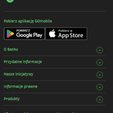
NASZY
DZIECI
Pobierz aplikację GOmobile
O Banku
Rozw
+
szcz
Przydatne informacje
Rozw
+
O
szcz
Bank
Nasze inicjatywy
Rozw
+
Przy
szcz
infor
Informacje prawne
Rozw
+
Nasz
szcz
inicj
Produkty
Rozw
+
Info
szcz
praw