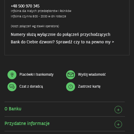
+48 500 970 345
Infolinia dla Małych przedsiębiorstw i Rolników
Infolinia czynna 8:00 - 20:00 w dni robocze
(Koszt połączeń wg stawki operatora)
Numery służą wyłącznie do połączeń przychodzących
Bank do Ciebie dzwoni? Sprawdź czy to na pewno my >
Placówki i bankomaty
Wyślij wiadomość
Czat z doradcą
Zastrzeż kartę
Otwiera
się
w
nowym
oknie
O Banku
Rozw
+
szcz
Przydatne informacje
Rozw
+
O
szcz