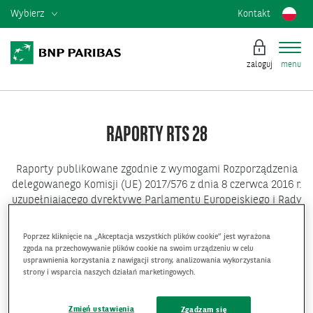
Wybierz
Kontakt
zaloguj
menu
RAPORTY RTS 28
Raporty publikowane zgodnie z wymogami Rozporządzenia
delegowanego Komisji (UE) 2017/576 z dnia 8 czerwca 2016 r.
uzupełniającego dyrektywę Parlamentu Europejskiego i Rady
2014/65/UE w sprawie rynków instrumentów finansowych w
odniesieniu do regulacyjnych standardów technicznych
Poprzez kliknięcie na „Akceptacja wszystkich plików cookie” jest wyrażona
dotyczących podawania co roku do wiadomości publicznej
zgoda na przechowywanie plików cookie na swoim urządzeniu w celu
usprawnienia korzystania z nawigacji strony, analizowania wykorzystania
przez firmy inwestycyjne informacji o tożsamości systemów
strony i wsparcia naszych działań marketingowych.
wykonywania zleceń i jakości wykonywania zleceń.
Zmień ustawienia
Zgadzam się