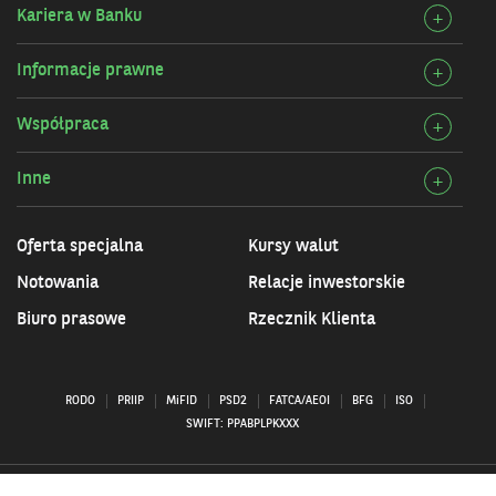
Bank
Kariera w Banku
Rozw
+
Przy
szcz
infor
Informacje prawne
Rozw
+
Karie
szcz
w
Współpraca
Rozw
+
Info
Bank
szcz
praw
Inne
Rozw
+
Wspó
szcz
Inne
Oferta specjalna
Kursy walut
Notowania
Relacje inwestorskie
Biuro prasowe
Rzecznik Klienta
RODO
PRIIP
MiFID
PSD2
FATCA/AEOI
BFG
ISO
SWIFT: PPABPLPKXXX