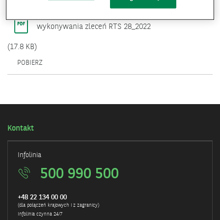
Raport dotyczący pięciu najlepszych systemów
wykonywania zleceń RTS 28_2022
(17.8 KB)
POBIERZ
Kontakt
Infolinia
500 990 500
+48 22 134 00 00
(dla połączeń krajowych i z zagranicy)
Infolinia czynna 24/7