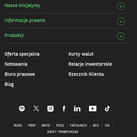
szcz
Bank
Nasze inicjatywy
Rozw
+
Przy
szcz
infor
Informacje prawne
Rozw
+
Nasz
szcz
inicj
Produkty
Rozw
+
Info
szcz
praw
Prod
Oferta specjalna
Kursy walut
Notowania
Relacje inwestorskie
Biuro prasowe
Rzecznik Klienta
Blog
Profil
Profil
Profil
Profil
Profil
Profil
Profil
BNP
BNP
BNP
BNP
BNP
BNP
BNP
Paribas
Paribas
Paribas
Paribas
Paribas
Paribas
Paribas
RODO
PRIIP
MiFID
PSD2
FATCA/AEOI
BFG
ISO
na
na
na
na
na
na
na
SWIFT: PPABPLPKXXX
Spotify
X–
Instagramie
Facebooku–
Linkedin
Youtube
Tiktok