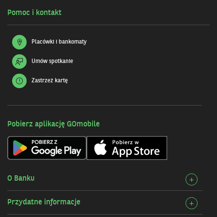
Pomoc i kontakt
Placówki i bankomaty
Umów spotkanie
Zastrzeż kartę
Pobierz aplikację GOmobile
O Banku
Rozw
+
szcz
Przydatne informacje
Rozw
+
O