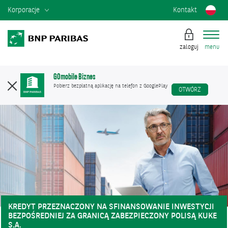
Korporacje
Kontakt
zaloguj
menu
GOmobile Biznes
Pobierz bezpłatną aplikację na telefon z GooglePlay
OTWÓRZ
KREDYT PRZEZNACZONY NA SFINANSOWANIE INWESTYCJI
BEZPOŚREDNIEJ ZA GRANICĄ ZABEZPIECZONY POLISĄ KUKE
S.A.