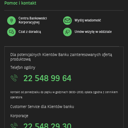
Pomoc i kontakt
Centra Bankowości
Wyślij wiadomość
Korporacyjnej
Czat z doradcą
Umów wizytę w oddziale
Otwiera
się
w
nowym
oknie
Dla potencjalnych Klientów Banku zainteresowanych ofertą
produktową
Telefon ogólny
22 548 99 64
Kontakt od poniedziałku do piątku w godzinach 08:00–16:00, opłata zgodna z cennikiem
operatora
Customer Service dla Klientów banku
Korporacje
22 548 29 30