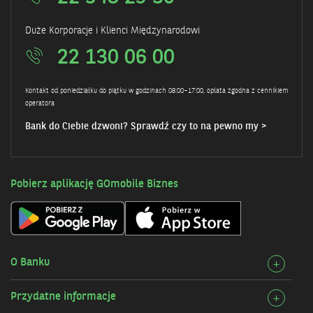
Duże Korporacje i Klienci Międzynarodowi
22 130 06 00
Kontakt od poniedziałku do piątku w godzinach 08:00–17:00, opłata zgodna z cennikiem
operatora
Bank do Ciebie dzwoni? Sprawdź czy to na pewno my >
Pobierz aplikację GOmobile Biznes
O Banku
Rozw
+
szcz
Przydatne informacje
Rozw
+
O