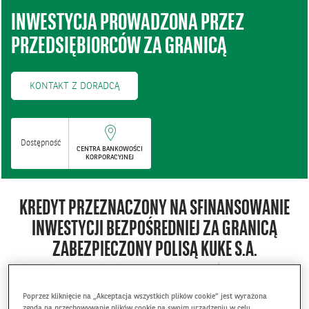
INWESTYCJA PROWADZONA PRZEZ
PRZEDSIĘBIORCÓW ZA GRANICĄ
KONTAKT Z DORADCĄ
Dostępność
CENTRA BANKOWOŚCI
KORPORACYJNEJ
KREDYT PRZEZNACZONY NA SFINANSOWANIE
INWESTYCJI BEZPOŚREDNIEJ ZA GRANICĄ
ZABEZPIECZONY POLISĄ KUKE S.A.
Polisa zabezpiecza kredyt przeznaczony na finansowanie
inwestycji prowadzonych przez przedsiębiorców za granicą /
Poprzez kliknięcie na „Akceptacja wszystkich plików cookie” jest wyrażona
akwizycji:
zgoda na przechowywanie plików cookie na swoim urządzeniu w celu