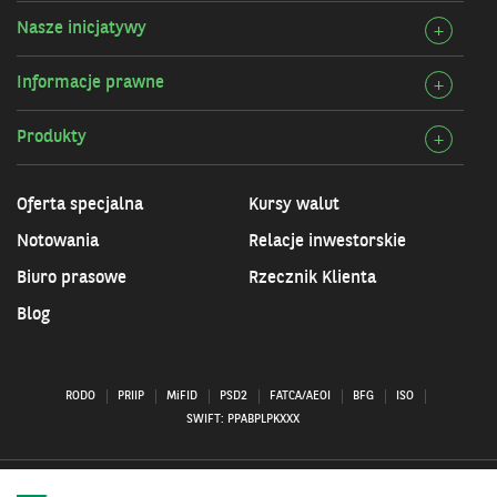
szcz
Bank
Nasze inicjatywy
Rozw
+
Przy
szcz
infor
Informacje prawne
Rozw
+
Nasz
szcz
inicj
Produkty
Rozw
+
Info
szcz
praw
Prod
Oferta specjalna
Kursy walut
Notowania
Relacje inwestorskie
Biuro prasowe
Rzecznik Klienta
Blog
RODO
PRIIP
MiFID
PSD2
FATCA/AEOI
BFG
ISO
SWIFT: PPABPLPKXXX