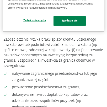
usprawnienia korzystania z nawigacji strony, analizowania wykorzystania
zabezpieczenie do 100% kwoty kredytu,
strony i wsparcia naszych działań marketingowych.
maksymalny termin spłaty kredytu w banku: do 10 lat,
spłata kredytu: w równych ratach kapitałowych
Zmień ustawienia
Zgadzam się
płatnych nie rzadziej niż co 6 miesięcy.
Zabezpieczenie ryzyka braku spłaty kredytu udzielanego
inwestorowi lub podmiotowi zależnemu od inwestora (np.
spółce celowej założonej w kraju inwestycji) na finansowanie
nakładów ponoszonych na inwestycję bezpośrednią za
granicą. Bezpośrednia inwestycja za granicą obejmuje w
szczególności:
nabywanie zagranicznego przedsiębiorstwa lub jego
zorganizowanej części;
prowadzenie przedsiębiorstwa za granicą;
dokonywanie i zwrot dopłat do kapitałów oraz
udzielanie przez wspólników pożyczek (np.