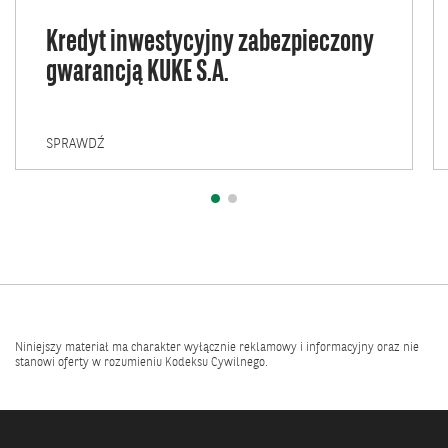
Kredyt inwestycyjny zabezpieczony
gwarancją KUKE S.A.
KREDYT
SPRAWDŹ
INWESTYCYJNY
ZABEZPIECZONY
GWARANCJĄ
KUKE
S.A.
Niniejszy materiał ma charakter wyłącznie reklamowy i informacyjny oraz nie
stanowi oferty w rozumieniu Kodeksu Cywilnego.