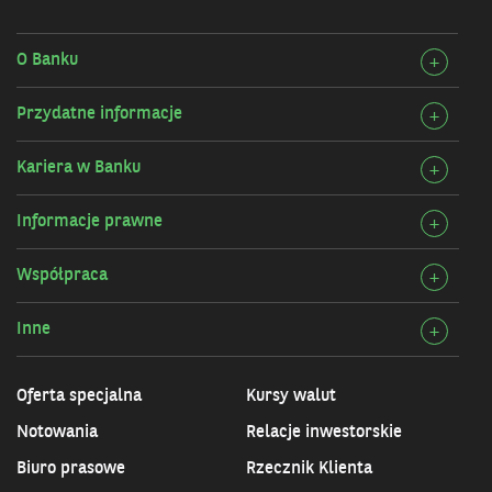
w
nowym
oknie
O Banku
Rozw
+
szcz
Przydatne informacje
Rozw
+
O
szcz
Bank
Kariera w Banku
Rozw
+
Przy
szcz
infor
Informacje prawne
Rozw
+
Karie
szcz
w
Współpraca
Rozw
+
Info
Bank
szcz
praw
Inne
Rozw
+
Wspó
szcz
Inne
Oferta specjalna
Kursy walut
Notowania
Relacje inwestorskie
Biuro prasowe
Rzecznik Klienta