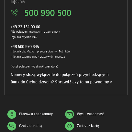
Infolinia
500 990 500
+48 22 134 00 00
(dla połączeń krajowych i z zagranicy)
Infolinia czynna 24/7
+48 500 970 345
Infolinia dla Małych przedsiębiorstw i Rolników
Infolinia czynna 8:00 - 20:00 w dni robocze
(Koszt połączeń wg stawki operatora)
Numery służą wyłącznie do połączeń przychodzących
Bank do Ciebie dzwoni? Sprawdź czy to na pewno my >
Placówki i bankomaty
Wyślij wiadomość
Czat z doradcą
Zastrzeż kartę
Otwiera
się