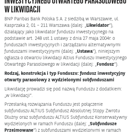
INWESTYCYJNEGO OTWARTEGO PARASOLOWEGO
W LIKWIDACJI
BNP Paribas Bank Polska S.A. z siedzibą w Warszawie, ul.
Kasprzaka 2, 01 – 211 Warszawa (dalej: „
Likwidator
”),
działający jako likwidator funduszu inwestycyjnego na
podstawie art. 248 ust.1 ustawy z dnia 27 maja 2004r. o
funduszach inwestycyjnych i zarządzaniu alternatywnymi
funduszami inwestycyjnymi (dalej: „
Ustawa
”), niniejszym
ogłasza o otwarciu likwidacji Altius Funduszu Inwestycyjnego
Otwartego Parasolowego w likwidacji (dalej: „
Fundusz
”).
Rodzaj, konstrukcja i typ Funduszu: fundusz inwestycyjny
otwarty parasolowy z wydzielonymi subfunduszami
Likwidację prowadzi się pod nazwą Funduszu z dodatkiem:
„w likwidacji”.
Przesłanką rozwiązania Funduszu jest połączenie
subfunduszu ALTIUS Subfundusz Absolutnej Stopy Zwrotu
Dłużny oraz subfunduszu ALTIUS Subfundusz Konserwatywny
wydzielonych w ramach Funduszu (dalej: „
Subfundusze
Przejmowane
”) z subfunduszami wydzielonymi w ramach