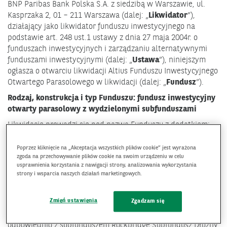
BNP Paribas Bank Polska S.A. z siedzibą w Warszawie, ul.
Kasprzaka 2, 01 – 211 Warszawa (dalej: „
Likwidator
”),
działający jako likwidator funduszu inwestycyjnego na
podstawie art. 248 ust.1 ustawy z dnia 27 maja 2004r. o
funduszach inwestycyjnych i zarządzaniu alternatywnymi
funduszami inwestycyjnymi (dalej: „
Ustawa
”), niniejszym
ogłasza o otwarciu likwidacji Altius Funduszu Inwestycyjnego
Otwartego Parasolowego w likwidacji (dalej: „
Fundusz
”).
Rodzaj, konstrukcja i typ Funduszu: fundusz inwestycyjny
otwarty parasolowy z wydzielonymi subfunduszami
Likwidację prowadzi się pod nazwą Funduszu z dodatkiem:
„w likwidacji”. Przesłanką rozwiązania Funduszu jest
połączenie subfunduszu ALTIUS Subfundusz Absolutnej Stopy
Poprzez kliknięcie na „Akceptacja wszystkich plików cookie” jest wyrażona
zgoda na przechowywanie plików cookie na swoim urządzeniu w celu
Zwrotu Dłużny oraz subfunduszu ALTIUS Subfundusz
usprawnienia korzystania z nawigacji strony, analizowania wykorzystania
Konserwatywny wydzielonych w ramach Funduszu (dalej:
strony i wsparcia naszych działań marketingowych.
„
Subfundusze Przejmowane
”) z subfunduszami
wydzielonymi w ramach funduszu Rockbridge Fundusz
Zmień ustawienia
Zgadzam się
Inwestycyjny Otwarty Parasolowy, zarządzanego przez
Rockbridge Towarzystwo Funduszy Inwestycyjnych S.A. –
odpowiednio z subfunduszem Rockbridge Subfundusz Dłużny