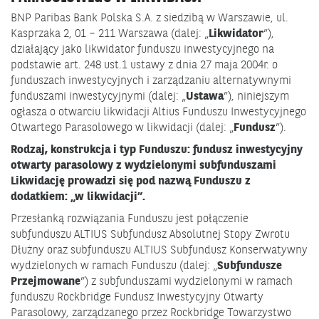
BNP Paribas Bank Polska S.A. z siedzibą w Warszawie, ul.
Kasprzaka 2, 01 – 211 Warszawa (dalej: „
Likwidator
”),
działający jako likwidator funduszu inwestycyjnego na
podstawie art. 248 ust.1 ustawy z dnia 27 maja 2004r. o
funduszach inwestycyjnych i zarządzaniu alternatywnymi
funduszami inwestycyjnymi (dalej: „
Ustawa
”), niniejszym
ogłasza o otwarciu likwidacji Altius Funduszu Inwestycyjnego
Otwartego Parasolowego w likwidacji (dalej: „
Fundusz
”).
Rodzaj, konstrukcja i typ Funduszu: fundusz inwestycyjny
otwarty parasolowy z wydzielonymi subfunduszami
Likwidację prowadzi się pod nazwą Funduszu z
dodatkiem: „w likwidacji”.
Przesłanką rozwiązania Funduszu jest połączenie
subfunduszu ALTIUS Subfundusz Absolutnej Stopy Zwrotu
Dłużny oraz subfunduszu ALTIUS Subfundusz Konserwatywny
wydzielonych w ramach Funduszu (dalej: „
Subfundusze
Przejmowane
”) z subfunduszami wydzielonymi w ramach
funduszu Rockbridge Fundusz Inwestycyjny Otwarty
Parasolowy, zarządzanego przez Rockbridge Towarzystwo