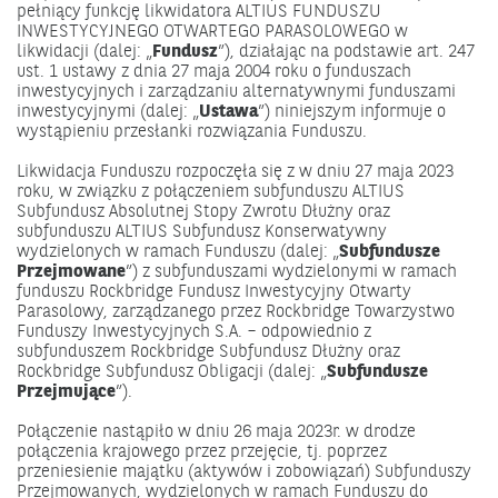
pełniący funkcję likwidatora ALTIUS FUNDUSZU
INWESTYCYJNEGO OTWARTEGO PARASOLOWEGO w
likwidacji (dalej: „
Fundusz
”), działając na podstawie art. 247
ust. 1 ustawy z dnia 27 maja 2004 roku o funduszach
inwestycyjnych i zarządzaniu alternatywnymi funduszami
inwestycyjnymi (dalej: „
Ustawa
”) niniejszym informuje o
wystąpieniu przesłanki rozwiązania Funduszu.
Likwidacja Funduszu rozpoczęła się z w dniu 27 maja 2023
roku, w związku z połączeniem subfunduszu ALTIUS
Subfundusz Absolutnej Stopy Zwrotu Dłużny oraz
subfunduszu ALTIUS Subfundusz Konserwatywny
wydzielonych w ramach Funduszu (dalej: „
Subfundusze
Przejmowane
”) z subfunduszami wydzielonymi w ramach
funduszu Rockbridge Fundusz Inwestycyjny Otwarty
Parasolowy, zarządzanego przez Rockbridge Towarzystwo
Funduszy Inwestycyjnych S.A. – odpowiednio z
subfunduszem Rockbridge Subfundusz Dłużny oraz
Rockbridge Subfundusz Obligacji (dalej: „
Subfundusze
Przejmujące
”).
Połączenie nastąpiło w dniu 26 maja 2023r. w drodze
połączenia krajowego przez przejęcie, tj. poprzez
przeniesienie majątku (aktywów i zobowiązań) Subfunduszy
Przejmowanych, wydzielonych w ramach Funduszu do