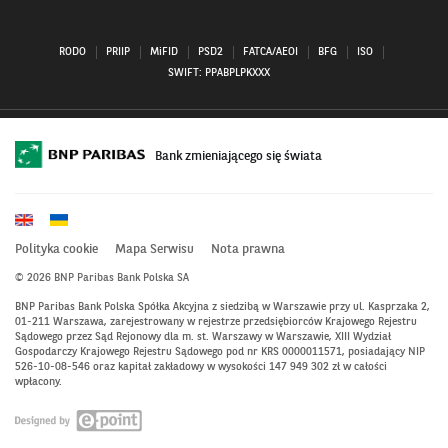
RODO
PRIIP
MiFID
PSD2
FATCA/AEOI
BFG
ISO
SWIFT: PPABPLPKXXX
Bank zmieniającego się świata
Polityka cookie
Mapa Serwisu
Nota prawna
© 2026 BNP Paribas Bank Polska SA
BNP Paribas Bank Polska Spółka Akcyjna z siedzibą w Warszawie przy ul. Kasprzaka 2,
01-211 Warszawa, zarejestrowany w rejestrze przedsiębiorców Krajowego Rejestru
Sądowego przez Sąd Rejonowy dla m. st. Warszawy w Warszawie, XIII Wydział
Gospodarczy Krajowego Rejestru Sądowego pod nr KRS 0000011571, posiadający NIP
526-10-08-546 oraz kapitał zakładowy w wysokości 147 949 302 zł w całości
wpłacony.
Otwiera
się