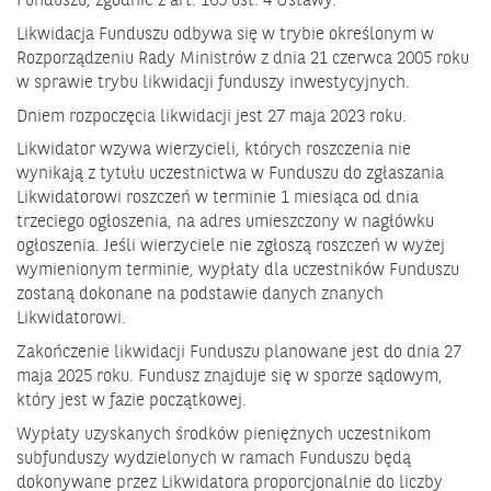
Funduszu, zgodnie z art. 165 ust. 4 Ustawy.
Likwidacja Funduszu odbywa się w trybie określonym w
Rozporządzeniu Rady Ministrów z dnia 21 czerwca 2005 roku
w sprawie trybu likwidacji funduszy inwestycyjnych.
Dniem rozpoczęcia likwidacji jest 27 maja 2023 roku.
Likwidator wzywa wierzycieli, których roszczenia nie
wynikają z tytułu uczestnictwa w Funduszu do zgłaszania
Likwidatorowi roszczeń w terminie 1 miesiąca od dnia
trzeciego ogłoszenia, na adres umieszczony w nagłówku
ogłoszenia. Jeśli wierzyciele nie zgłoszą roszczeń w wyżej
wymienionym terminie, wypłaty dla uczestników Funduszu
zostaną dokonane na podstawie danych znanych
Likwidatorowi.
Zakończenie likwidacji Funduszu planowane jest do dnia 27
maja 2025 roku. Fundusz znajduje się w sporze sądowym,
który jest w fazie początkowej.
Wypłaty uzyskanych środków pieniężnych uczestnikom
subfunduszy wydzielonych w ramach Funduszu będą
dokonywane przez Likwidatora proporcjonalnie do liczby