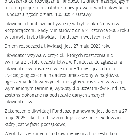
przesłanka do rozwiązania Funduszu i z dniem następującym
po dniu połączenia została z mocy prawa otwarta likwidacja
Funduszu, zgodnie z art. 165 ust. 4 Ustawy.
Likwidacja Funduszu odbywa się w trybie określonym w
Rozporządzeniu Rady Ministrów z dnia 21 czerwca 2005 roku
w sprawie trybu likwidacji funduszy inwestycyjnych.
Dniem rozpoczęcia likwidacji jest 27 maja 2023 roku.
Likwidator wzywa wierzycieli, których roszczenia nie
wynikają z tytułu uczestnictwa w Funduszu do zgłaszania
Likwidatorowi roszczeń w terminie 1 miesiąca od dnia
trzeciego ogłoszenia, na adres umieszczony w nagłówku
ogłoszenia. Jeśli wierzyciele nie zgłoszą roszczeń w wyżej
wymienionym terminie, wypłaty dla uczestników Funduszu
zostaną dokonane na podstawie danych znanych
Likwidatorowi.
Zakończenie likwidacji Funduszu planowane jest do dnia 27
maja 2025 roku. Fundusz znajduje się w sporze sądowym,
który jest w fazie początkowej.
Wypłaty uzyskanych środków pieniężnych uczestnikom