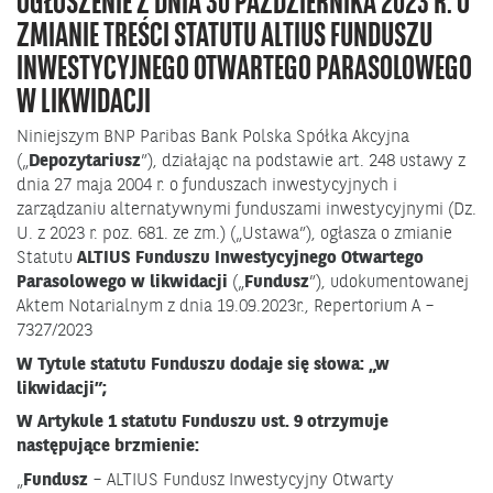
OGŁOSZENIE Z DNIA 30 PAŹDZIERNIKA 2023 R. O
ZMIANIE TREŚCI STATUTU ALTIUS FUNDUSZU
INWESTYCYJNEGO OTWARTEGO PARASOLOWEGO
W LIKWIDACJI
Niniejszym BNP Paribas Bank Polska Spółka Akcyjna
(„
Depozytariusz
”), działając na podstawie art. 248 ustawy z
dnia 27 maja 2004 r. o funduszach inwestycyjnych i
zarządzaniu alternatywnymi funduszami inwestycyjnymi (Dz.
U. z 2023 r. poz. 681. ze zm.) („Ustawa”), ogłasza o zmianie
Statutu
ALTIUS Funduszu Inwestycyjnego Otwartego
Parasolowego w likwidacji
(„
Fundusz
”), udokumentowanej
Aktem Notarialnym z dnia 19.09.2023r., Repertorium A –
7327/2023
W Tytule statutu Funduszu dodaje się słowa: „w
likwidacji”;
W Artykule 1 statutu Funduszu ust. 9 otrzymuje
następujące brzmienie:
„
Fundusz
– ALTIUS Fundusz Inwestycyjny Otwarty