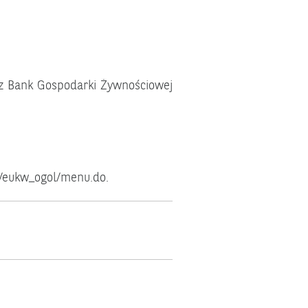
cz Bank Gospodarki Żywnościowej
pl/eukw_ogol/menu.do
.