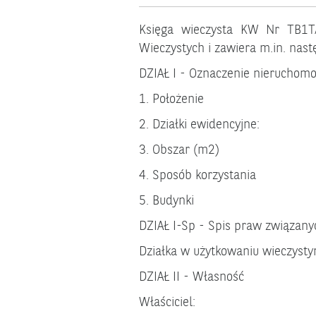
Księga wieczysta KW Nr TB1T
Wieczystych i zawiera m.in. nast
DZIAŁ I - Oznaczenie nieruchomo
1. Położenie Podkarpacki
2. Działki ewidencyj
3. Obszar (m2
4. Sposób korzystania Bi 
5. Budynki Budyn
DZIAŁ I-Sp - Spis praw związany
Działka w użytkowaniu wieczyst
DZIAŁ II - Własność
Właściciel: Mienie K