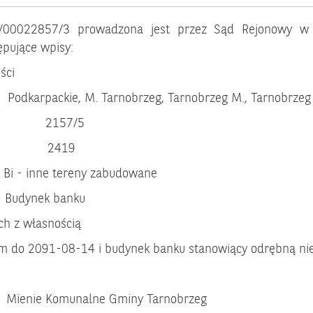
/00022857/3 prowadzona jest przez Sąd Rejonowy w T
ępujące wpisy:
ści
e, M. Tarnobrzeg, Tarnobrzeg M., Tarnobrzeg
ne: 2157/5
) 2419
- inne tereny zabudowane
ek banku
ch z własnością
ym do 2091-08-14 i budynek banku stanowiący odrębną ni
omunalne Gminy Tarnobrzeg