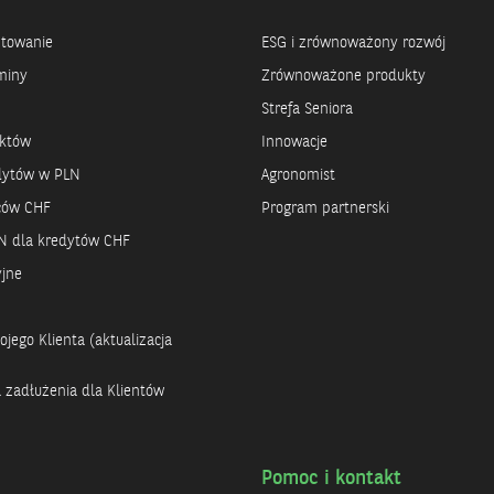
ntowanie
ESG i zrównoważony rozwój
miny
Zrównoważone produkty
Strefa Seniora
uktów
Innowacje
dytów w PLN
Agronomist
rców CHF
Program partnerski
N dla kredytów CHF
yjne
jego Klienta (aktualizacja
a zadłużenia dla Klientów
Pomoc i kontakt