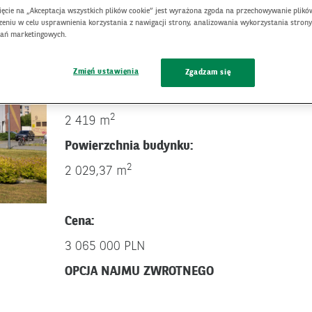
nięcie na „Akceptacja wszystkich plików cookie” jest wyrażona zgoda na przechowywanie plikó
TB1T/00022857/3
eniu w celu usprawnienia korzystania z nawigacji strony, analizowania wykorzystania strony
łań marketingowych.
Nr ewidencyjny działki:
2157/5
Zmień ustawienia
Zgadzam się
Powierzchnia działki:
2
2 419 m
Powierzchnia budynku:
2
2 029,37 m
Cena:
3 065 000 PLN
OPCJA NAJMU ZWROTNEGO