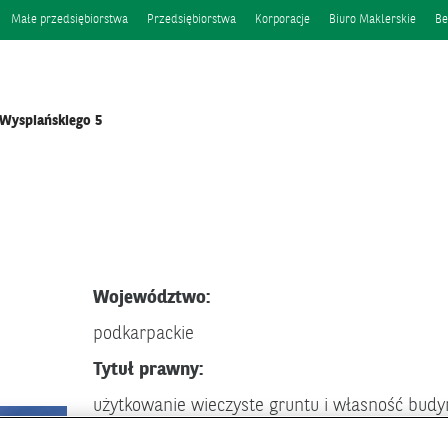
Małe przedsiębiorstwa
Przedsiębiorstwa
Korporacje
Biuro Maklerskie
Be
 Wyspiańskiego 5
Województwo:
podkarpackie
Tytuł prawny:
użytkowanie wieczyste gruntu i własność budy
Numer księgi wieczystej: