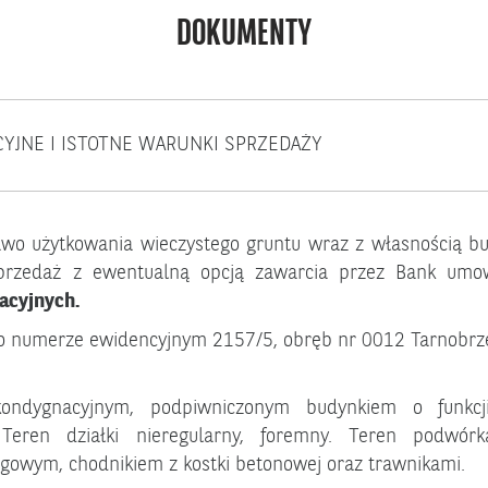
DOKUMENTY
CYJNE I ISTOTNE WARUNKI SPRZEDAŻY
awo użytkowania wieczystego gruntu wraz z własnością b
Sprzedaż z ewentualną opcją zawarcia przez Bank umo
acyjnych.
 numerze ewidencyjnym 2157/5, obręb nr 0012 Tarnobrze
ondygnacyjnym, podpiwniczonym budynkiem o funkcji
eren działki nieregularny, foremny. Teren podwórk
owym, chodnikiem z kostki betonowej oraz trawnikami.