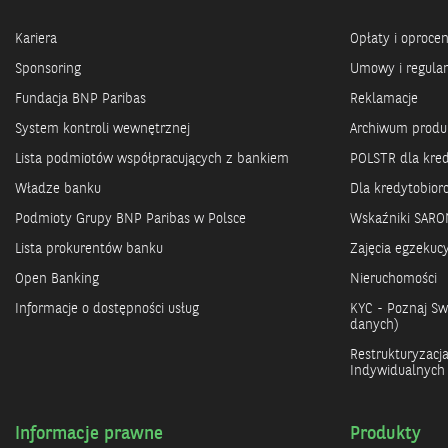
Kariera
Opłaty i oproce
Sponsoring
Umowy i regula
Fundacja BNP Paribas
Reklamacje
System kontroli wewnętrznej
Archiwum prod
Lista podmiotów współpracujących z bankiem
POLSTR dla kre
Władze banku
Dla kredytobio
Podmioty Grupy BNP Paribas w Polsce
Wskaźniki SARO
Lista prokurentów banku
Zajęcia egzekuc
Open Banking
Nieruchomości
Informacje o dostępności usług
KYC - Poznaj Swo
danych)
Restrukturyzacj
Indywidualnych
Informacje prawne
Produkty