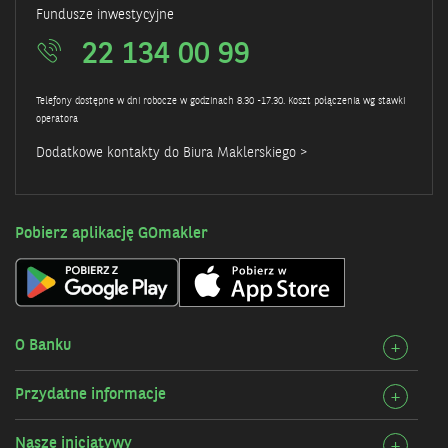
Fundusze inwestycyjne
22 134 00 99
Telefony dostępne w dni robocze w godzinach 8.30 -17.30. Koszt połączenia wg stawki
operatora
Dodatkowe kontakty do Biura Maklerskiego >
Pobierz aplikację GOmakler
O Banku
Rozw
+
szcz
Przydatne informacje
Rozw
+
O
szcz
Bank
Nasze inicjatywy
Rozw
+