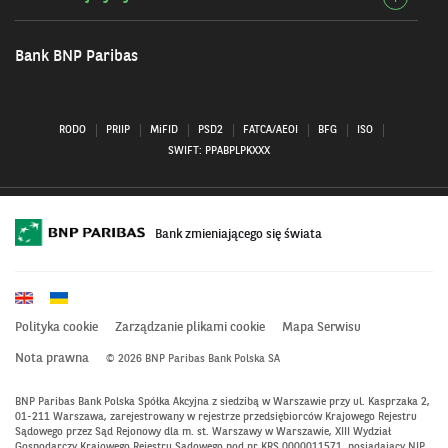
Przy
szcz
infor
Nasz
Bank BNP Paribas
inicj
RODO
PRIIP
MiFID
PSD2
FATCA/AEOI
BFG
ISO
SWIFT: PPABPLPKXXX
Bank zmieniającego się świata
Polityka cookie
Zarządzanie plikami cookie
Mapa Serwisu
Nota prawna
© 2026 BNP Paribas Bank Polska SA
BNP Paribas Bank Polska Spółka Akcyjna z siedzibą w Warszawie przy ul. Kasprzaka 2,
01-211 Warszawa, zarejestrowany w rejestrze przedsiębiorców Krajowego Rejestru
Sądowego przez Sąd Rejonowy dla m. st. Warszawy w Warszawie, XIII Wydział
Gospodarczy Krajowego Rejestru Sądowego pod nr KRS 0000011571, posiadający NIP