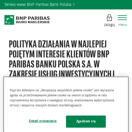
Serwis www BNP Paribas Bank Polska
zaloguj
menu
POLITYKA DZIAŁANIA W NAJLEPIEJ
POJĘTYM INTERESIE KLIENTÓW BNP
PARIBAS BANKU POLSKA S.A. W
ZAKRESIE USŁUG INWESTYCYJNYCH I
OBROTU INSTRUMENTAMI FINANSOWYMI
Poprzez kliknięcie na „Akceptacja wszystkich plików cookie” jest wyrażona
zgoda na przechowywanie plików cookie na swoim urządzeniu w celu
usprawnienia korzystania z nawigacji strony, analizowania wykorzystania
strony i wsparcia naszych działań marketingowych.
Polityka działania w najlepiej pojętym interesie
Zmień ustawienia
Zgadzam się
klientów banku BNP Paribas Bank Polska S.A. w
zakresie usług inwestycyjnych i obrotu