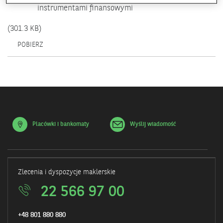
instrumentami finansowymi
(301.3 KB)
OTWIERA
POBIERZ
SIĘ
W
NOWYM
OKNIE.
Placówki i bankomaty
Wyślij wiadomość
Zlecenia i dyspozycje maklerskie
22 566 97 00
+48 801 880 880