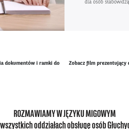
dla osób słabowidzą
nia dokumentów i ramki do
Zobacz film prezentujący
ROZMAWIAMY W JĘZYKU MIGOWYM
 wszystkich oddziałach obsługę osób Głuchy