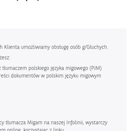
h Klienta umożliwiamy obsługę osób g/Głuchych.
żesz:
 z tłumaczem polskiego języka migowego (PJM)
reści dokumentów w polskim języku migowym
y tłumacza Migam na naszej Infolinii, wystarczy
m online, korzystając z linku