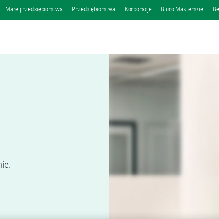
Małe przedsiębiorstwa
Przedsiębiorstwa
Korporacje
Biuro Maklerskie
Be
ie.