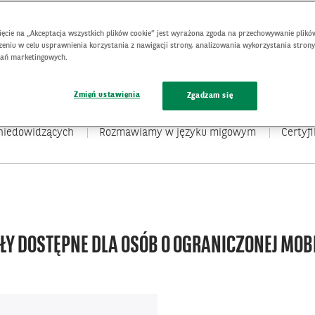
nięcie na „Akceptacja wszystkich plików cookie” jest wyrażona zgoda na przechowywanie plikó
eniu w celu usprawnienia korzystania z nawigacji strony, analizowania wykorzystania strony
łań marketingowych.
Zmień ustawienia
Zgadzam się
 niedowidzących
Rozmawiamy w języku migowym
Certyfi
ŁY DOSTĘPNE DLA OSÓB O OGRANICZONEJ MOB