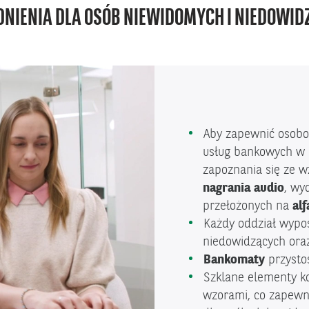
NIENIA DLA OSÓB NIEWIDOMYCH I NIEDOWI
Aby zapewnić osobo
usług bankowych w 
zapoznania się ze 
nagrania audio
, wy
przełożonych na
alf
Każdy oddział wypo
niedowidzących or
Bankomaty
przysto
Szklane elementy ko
wzorami, co zapew