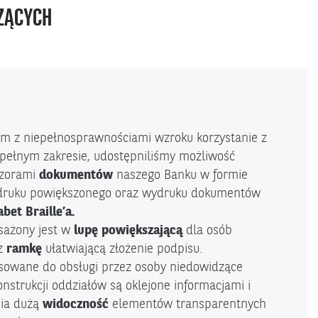
DZĄCYCH
m z niepełnosprawnościami wzroku korzystanie z
pełnym zakresie, udostępniliśmy możliwość
wzorami
dokumentów
naszego Banku w formie
druku powiększonego oraz wydruku dokumentów
abet Braille’a.
sażony jest w
lupę powiększającą
dla osób
az
ramkę
ułatwiającą złożenie podpisu.
sowane do obsługi przez osoby niedowidzące
nstrukcji oddziałów są oklejone informacjami i
nia dużą
widoczność
elementów transparentnych