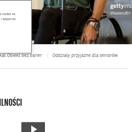
w cookie na
 i wsparcia
kat Obiekt bez barier
Oddziały przyjazne dla seniorów
ILNOŚCI