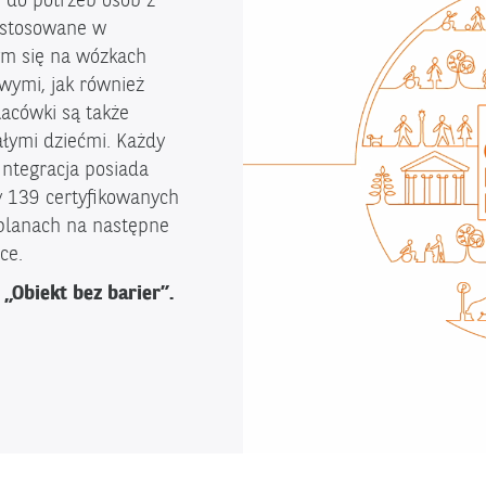
 do potrzeb osób z
astosowane w
ym się na wózkach
wymi, jak również
acówki są także
łymi dziećmi. Każdy
Integracja posiada
y 139 certyfikowanych
W planach na następne
ce.
 „Obiekt bez barier”.