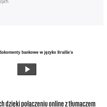
cych.
 dokumenty bankowe w języku Braille'a
Odtworz
materiał
filmowy
ch dzięki połączeniu online z tłumaczem