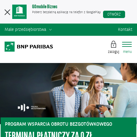
GOmobile Biznes
Pobierz bezpłatną aplikację na telefon z GooglePlay
OTWÓRZ
Małe przedsiębiorstwa
Kontakt
zaloguj
menu
PROGRAM WSPARCIA OBROTU BEZGOTÓWKOWEGO
TERMINAL PŁATNICZY ZA 0 ZŁ