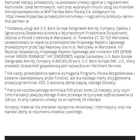
Rachunek bieżący prowadzony na podstawie Umowy zgodnie z regulaminem
Rachunków, Lokat terminowych, kart oraz wybranych innych usług dla Klientów
Mikroprzedsiębiorstw w BNP Paribas Bank Polska S.A. dostępnym na
https://www.bnpparibas.pl/repozytorium/umowy-i-regulaminy/produkty-banku-
bnp-paribas-sa
1
Dostawcą usługi jest U.S. Bank Europe Designated Activity Company (Spółka z
Ograniczoną Odpowiedzialnością o Wyznaczonym Przedmiocie Działalności)
Oddział w Polsce z siedzibą w Warszawie, ul. Puławska 17, 02-515 Warszawa,
zarejestrowany w rejestrze przedsiębiorców Krajowego Rejestru Sądowego
prowadzonym przez Sąd Rejonowy dla m.st. Warszawy w Warszawie, XIII
Wydział Gospodarczy Krajowego Rejestru Sądowego pod numerem KRS 287836,
numer REGON 300649197, NIP 2090000825, kapitał zakładowy U.S. Bank Europe
Designated Activity Company 6.400.001,00 euro. U.S. Bank Europe DAC. U.S., który
prowadzi działalność gospodarczą pod nazwą Elavon Merchant Services.
2
Nie każdy przedsiębiorca spełnia wymagania Programu Polska Bezgotówkowa i
zostanie zaakceptowany przez Fundusz, ale dla każdego mamy przygotowaną
propozycję terminali POS. O aktualną ofertę zapytaj naszego Doradcy.
3
Pokrycie kosztów jednego terminala POS przez okres 12 miesięcy, przy czym
limit transakcji powyżej którego Klient przestaje otrzymywać dofinansowanie to
100 tys. zł przy zawarciu umowy na co najmniej 24 miesiące
Niniejszy materiał ma charakter wyłącznie reklamowy i informacyjny oraz nie
stanowi oferty w rozumieniu kodeksu cywilnego.