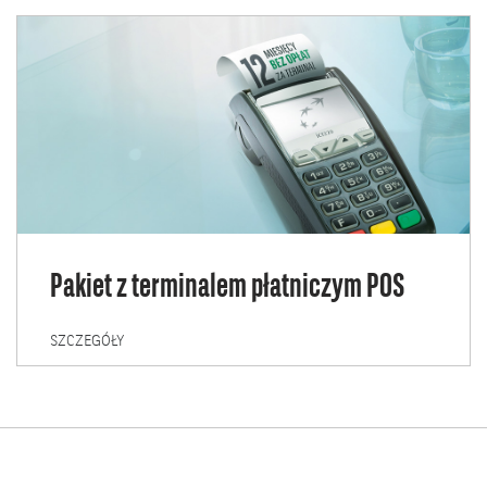
Pakiet z terminalem płatniczym POS
PAKIET
SZCZEGÓŁY
Z
TERMINALEM
PŁATNICZYM
POS