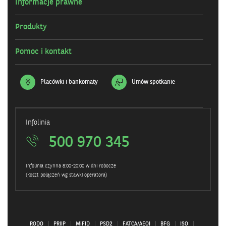
Informacje prawne
Produkty
Pomoc i kontakt
Placówki i bankomaty
Umów spotkanie
Infolinia
500 970 345
Infolinia czynna 8:00-20:00 w dni robocze
(Koszt połączeń wg stawki operatora)
RODO
PRIIP
MiFID
PSD2
FATCA/AEOI
BFG
ISO