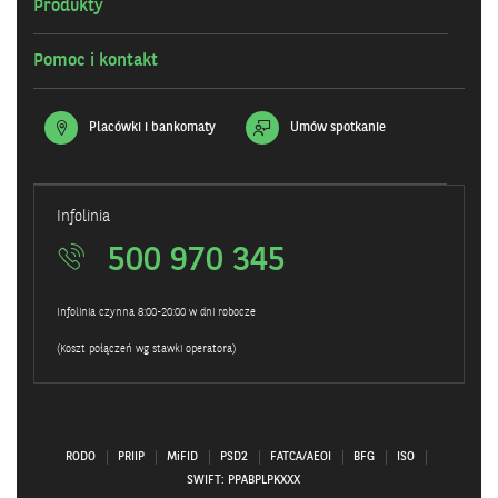
Produkty
Pomoc i kontakt
Placówki i bankomaty
Umów spotkanie
Infolinia
500 970 345
Infolinia czynna 8:00-20:00 w dni robocze
(Koszt połączeń wg stawki operatora)
RODO
PRIIP
MiFID
PSD2
FATCA/AEOI
BFG
ISO
SWIFT: PPABPLPKXXX