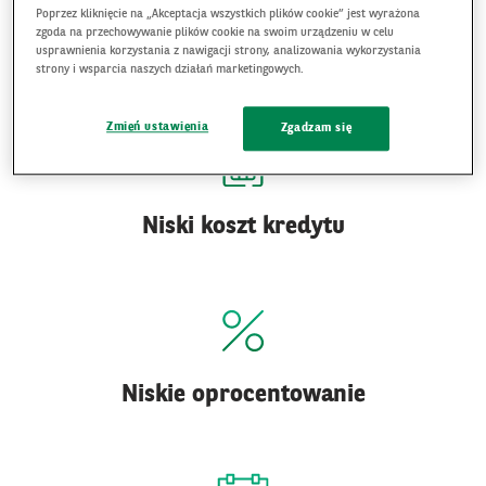
Poprzez kliknięcie na „Akceptacja wszystkich plików cookie” jest wyrażona
zgoda na przechowywanie plików cookie na swoim urządzeniu w celu
CO ZYSKUJESZ Z KREDYTEM PREFERENCYJNYM
usprawnienia korzystania z nawigacji strony, analizowania wykorzystania
strony i wsparcia naszych działań marketingowych.
LINIA Z
Zmień ustawienia
Zgadzam się
Niski koszt kredytu
Niskie oprocentowanie