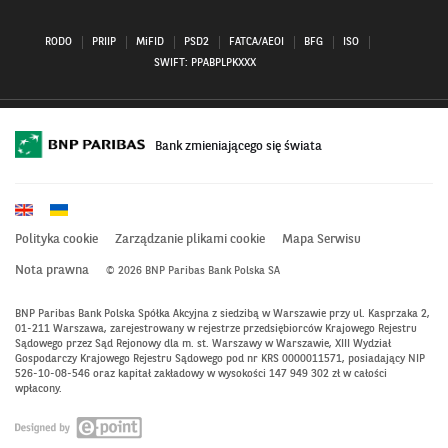
Profil
Profil
Profil
Profil
Profil
Profil
Profil
BNP
BNP
BNP
BNP
BNP
BNP
BNP
Paribas
Paribas
Paribas
Paribas
Paribas
Paribas
Paribas
RODO
PRIIP
MiFID
PSD2
FATCA/AEOI
BFG
ISO
na
na
na
na
na
na
na
SWIFT: PPABPLPKXXX
Spotify
X–
Instagramie
Facebooku–
Linkedin
Youtube
Tiktok
–
otwiera
–
otwiera
–
–
–
otwiera
się
otwiera
się
otwiera
otwiera
otwiera
się
w
się
w
się
się
się
w
nowym
w
nowym
w
w
w
Bank zmieniającego się świata
nowym
oknie
nowym
oknie
nowym
nowym
nowym
oknie
oknie
oknie
oknie
oknie
Polityka cookie
Zarządzanie plikami cookie
Mapa Serwisu
Nota prawna
© 2026 BNP Paribas Bank Polska SA
BNP Paribas Bank Polska Spółka Akcyjna z siedzibą w Warszawie przy ul. Kasprzaka 2,
01-211 Warszawa, zarejestrowany w rejestrze przedsiębiorców Krajowego Rejestru
Sądowego przez Sąd Rejonowy dla m. st. Warszawy w Warszawie, XIII Wydział
Gospodarczy Krajowego Rejestru Sądowego pod nr KRS 0000011571, posiadający NIP
526-10-08-546 oraz kapitał zakładowy w wysokości 147 949 302 zł w całości
wpłacony.
Otwiera
się