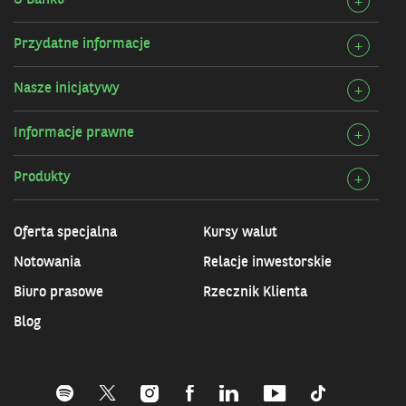
O Banku
Rozw
+
szcz
Przydatne informacje
Rozw
+
O
szcz
Bank
Nasze inicjatywy
Rozw
+
Przy
szcz
infor
Informacje prawne
Rozw
+
Nasz
szcz
inicj
Produkty
Rozw
+
Info
szcz
praw
Prod
Oferta specjalna
Kursy walut
Notowania
Relacje inwestorskie
Biuro prasowe
Rzecznik Klienta
Blog