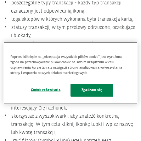
poszczególne typy transkacji - każdy typ transakcji
oznaczony jest odpowiednią ikoną,
loga sklepów w których wykonana była transakcja kartą,
statusy transakcji, w tym przelewy odrzucone, oczekujące
i blokady,
uznania - kwoty prezentowane na zielono,
obciążenia - kwoty prezentowane z minusem, oznaczone
Poprzez kliknięcie na „Akceptacja wszystkich plików cookie” jest wyrażona
czarnym kolorem.
zgoda na przechowywanie plików cookie na swoim urządzeniu w celu
usprawnienia korzystania z nawigacji strony, analizowania wykorzystania
strony i wsparcia naszych działań marketingowych.
Pełna historia - co możesz zrobić
Zmień ustawienia
Zgadzam się
zmienić
konto
dla którego przeglądasz historię - kliknij
nazwę obok strzałki u góry ekranu, a następnie wybierz
interesujący Cię rachunek,
skorzystać z wyszukiwarki, aby znaleźć konkretną
transakcję. W tym celu kliknij ikonkę lupki i wpisz nazwę
lub kwotę transakcji,
użyć filtrów (symbol 3 linii) jeżeli potrzebujesz