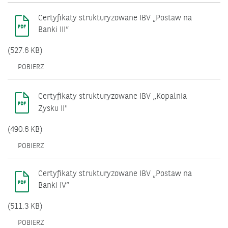
W
NOWYM
Certyfikaty strukturyzowane IBV „Postaw na
OKNIE.
Banki III”
(527.6 KB)
OTWIERA
POBIERZ
SIĘ
W
NOWYM
„
Certyfikaty strukturyzowane IBV
Kopalnia
OKNIE.
Zysku II"
(490.6 KB)
OTWIERA
POBIERZ
SIĘ
W
NOWYM
Certyfikaty strukturyzowane IBV „Postaw na
OKNIE.
Banki IV”
(511.3 KB)
OTWIERA
POBIERZ