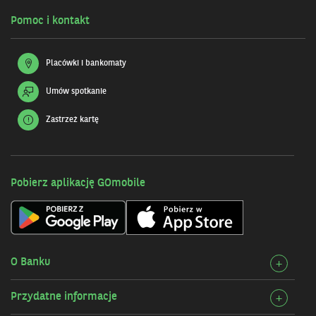
Pomoc i kontakt
Placówki i bankomaty
Umów spotkanie
Zastrzeż kartę
Pobierz aplikację GOmobile
O Banku
Rozw
+
szcz
Przydatne informacje
Rozw
+
O