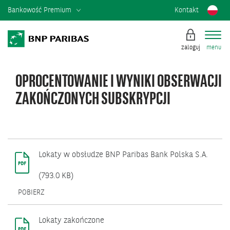
Bankowość Premium
Kontakt
zaloguj
menu
OPROCENTOWANIE I WYNIKI OBSERWACJI
ZAKOŃCZONYCH SUBSKRYPCJI
Lokaty w obsłudze BNP Paribas Bank Polska S.A.
(793.0 KB)
OTWIERA
POBIERZ
SIĘ
W
NOWYM
Lokaty zakończone
OKNIE.