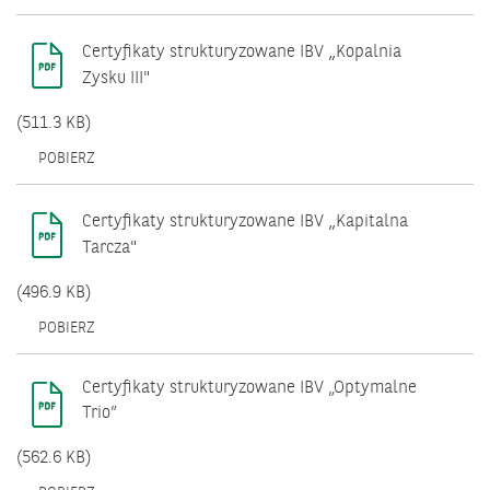
SIĘ
W
NOWYM
„
Certyfikaty strukturyzowane IBV
Kopalnia
OKNIE.
Zysku III"
(511.3 KB)
OTWIERA
POBIERZ
SIĘ
W
NOWYM
„
Certyfikaty strukturyzowane IBV
Kapitalna
OKNIE.
Tarcza"
(496.9 KB)
OTWIERA
POBIERZ
SIĘ
W
NOWYM
Certyfikaty strukturyzowane IBV „Optymalne
OKNIE.
Trio”
(562.6 KB)