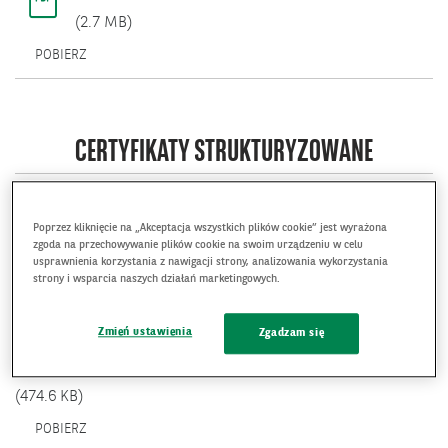
(2.7 MB)
OTWIERA
POBIERZ
SIĘ
W
NOWYM
OKNIE.
CERTYFIKATY STRUKTURYZOWANE
Certyfikaty strukturyzowane IBV „Koszyk Pereł”
Poprzez kliknięcie na „Akceptacja wszystkich plików cookie” jest wyrażona
(493.5 KB)
zgoda na przechowywanie plików cookie na swoim urządzeniu w celu
usprawnienia korzystania z nawigacji strony, analizowania wykorzystania
OTWIERA
POBIERZ
strony i wsparcia naszych działań marketingowych.
SIĘ
W
NOWYM
Certyfikaty strukturyzowane IBV „Kopalnia
Zmień ustawienia
Zgadzam się
OKNIE.
Zysku”
(474.6 KB)
OTWIERA
POBIERZ
SIĘ