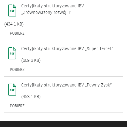
NOWYM
Certyfikaty strukturyzowane IBV
OKNIE.
„Zrównoważony rozwój II”
(434.1 KB)
OTWIERA
POBIERZ
SIĘ
W
NOWYM
Certyfikaty strukturyzowane IBV „Super Tercet”
OKNIE.
(609.6 KB)
OTWIERA
POBIERZ
SIĘ
W
NOWYM
Certyfikaty strukturyzowane IBV „Pewny Zysk”
OKNIE.
(453.1 KB)
OTWIERA
POBIERZ
SIĘ
W
NOWYM
OKNIE.