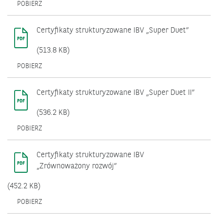
OTWIERA
POBIERZ
SIĘ
W
NOWYM
Certyfikaty strukturyzowane IBV „Super Duet”
OKNIE.
(513.8 KB)
OTWIERA
POBIERZ
SIĘ
W
NOWYM
Certyfikaty strukturyzowane IBV „Super Duet II”
OKNIE.
(536.2 KB)
OTWIERA
POBIERZ
SIĘ
W
NOWYM
Certyfikaty strukturyzowane IBV
OKNIE.
„Zrównoważony rozwój”
(452.2 KB)
OTWIERA
POBIERZ
SIĘ
W