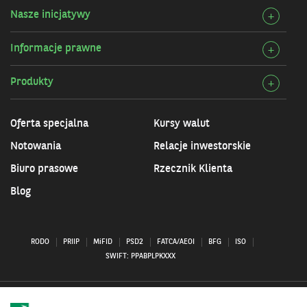
szcz
Bank
Nasze inicjatywy
Rozw
+
Przy
szcz
infor
Informacje prawne
Rozw
+
Nasz
szcz
inicj
Produkty
Rozw
+
Info
szcz
praw
Prod
Oferta specjalna
Kursy walut
Notowania
Relacje inwestorskie
Biuro prasowe
Rzecznik Klienta
Blog
RODO
PRIIP
MiFID
PSD2
FATCA/AEOI
BFG
ISO
SWIFT: PPABPLPKXXX