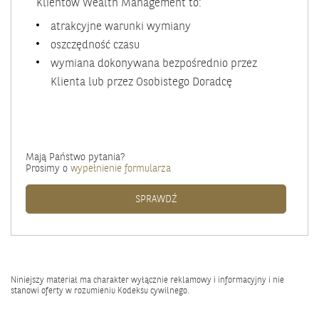
Klientów Wealth Management to:
atrakcyjne warunki wymiany
oszczędność czasu
wymiana dokonywana bezpośrednio przez
Klienta lub przez Osobistego Doradcę
Mają Państwo pytania?
Transakcje
Prosimy o
wypełnienie formularza
wymiany
walut
TRANSAKCJE WYMIANY WALUT
SPRAWDŹ
Niniejszy materiał ma charakter wyłącznie reklamowy i informacyjny i nie
stanowi oferty w rozumieniu Kodeksu cywilnego.