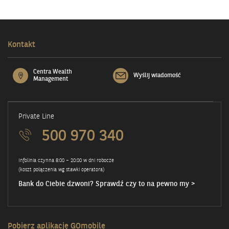
Kontakt
Centra Wealth
Wyślij wiadomość
Management
Private Line
500 970 340
Infolinia czynna 8:00 – 20:00 w dni robocze
(koszt połączenia wg stawki operatora)
Bank do Ciebie dzwoni? Sprawdź czy to na pewno my >
Pobierz aplikację GOmobile