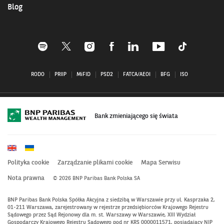
Blog
Profil
Profil
Profil
Profil
Profil
Profil
Profil
BNP
BNP
BNP
BNP
BNP
BNP
BNP
Paribas
Paribas
Paribas
Paribas
Paribas
Paribas
Paribas
RODO
PRIIP
MiFID
PSD2
FATCA/AEOI
BFG
ISO
na
na
na
na
na
na
na
Spotify
X–
Instagramie
Facebooku–
Linkedin
Youtube
Tiktok
–
otwiera
–
otwiera
–
–
–
otwiera
się
otwiera
się
otwiera
otwiera
otwiera
się
w
się
w
się
się
się
Bank zmieniającego się świata
w
nowym
w
nowym
w
w
w
nowym
oknie
nowym
oknie
nowym
nowym
nowym
oknie
oknie
oknie
oknie
oknie
Polityka cookie
Zarządzanie plikami cookie
Mapa Serwisu
Nota prawna
© 2026 BNP Paribas Bank Polska SA
BNP Paribas Bank Polska Spółka Akcyjna z siedzibą w Warszawie przy ul. Kasprzaka 2,
01-211 Warszawa, zarejestrowany w rejestrze przedsiębiorców Krajowego Rejestru
Sądowego przez Sąd Rejonowy dla m. st. Warszawy w Warszawie, XIII Wydział
Gospodarczy Krajowego Rejestru Sądowego pod nr KRS 0000011571, posiadający NIP