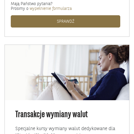
Mają Państwo pytania?
Karta
Prosimy o
wypełnienie formularza
kredytowa
World
KARTA KREDYTOWA WORLD ELITE 
SPRAWDŹ
Elite
(RRSO
19%)
Transakcje wymiany walut
Specjalne kursy wymiany walut dedykowane dla