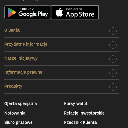
O Banku
Rozw
+
szcz
Przydatne informacje
Rozw
+
O
szcz
Bank
Nasze inicjatywy
Rozw
+
Przy
szcz
infor
Informacje prawne
Rozw
+
Nasz
szcz
inicj
Produkty
Rozw
+
Info
szcz
praw
Prod
Oferta specjalna
Kursy walut
Notowania
Relacje inwestorskie
Biuro prasowe
Rzecznik Klienta