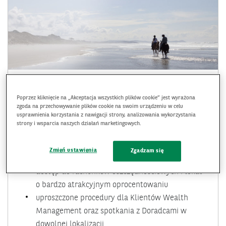
Konto z kartą debetową
Poprzez kliknięcie na „Akceptacja wszystkich plików cookie” jest wyrażona
zgoda na przechowywanie plików cookie na swoim urządzeniu w celu
usprawnienia korzystania z nawigacji strony, analizowania wykorzystania
Konto osobiste z Kartą Debetową zostało stworzone
strony i wsparcia naszych działań marketingowych.
z myślą o Klientach ceniących dyskrecję i prestiż.
rachunki mogą być prowadzone w PLN oraz
Zmień ustawienia
Zgadzam się
głównych walutach wymienialnych
dostęp do rachunków oszczędnościowych i lokat
o bardzo atrakcyjnym oprocentowaniu
uproszczone procedury dla Klientów Wealth
Management oraz spotkania z Doradcami w
dowolnej lokalizacji