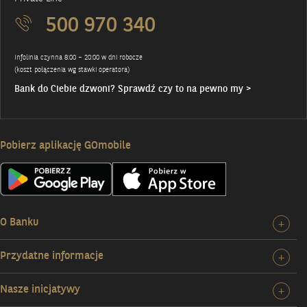
500 970 340
Infolinia czynna 8:00 – 20:00 w dni robocze
(koszt połączenia wg stawki operatora)
Bank do Ciebie dzwoni? Sprawdź czy to na pewno my >
Pobierz aplikację GOmobile
O Banku
Roz
+
szc
Przydatne informacje
Roz
+
O
szc
Ban
Nasze inicjatywy
Roz
+
Prz