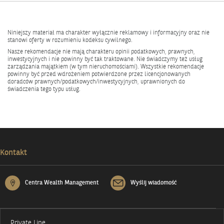
Niniejszy materiał ma charakter wyłącznie reklamowy i informacyjny oraz nie
stanowi oferty w rozumieniu kodeksu cywilnego.
Nasze rekomendacje nie mają charakteru opinii podatkowych, prawnych,
inwestycyjnych i nie powinny być tak traktowane. Nie świadczymy też usług
zarządzania majątkiem (w tym nieruchomościami). Wszystkie rekomendacje
powinny być przed wdrożeniem potwierdzone przez licencjonowanych
doradców prawnych/podatkowych/inwestycyjnych, uprawnionych do
świadczenia tego typu usług.
Kontakt
Centra Wealth Management
Wyślij wiadomość
Private Line