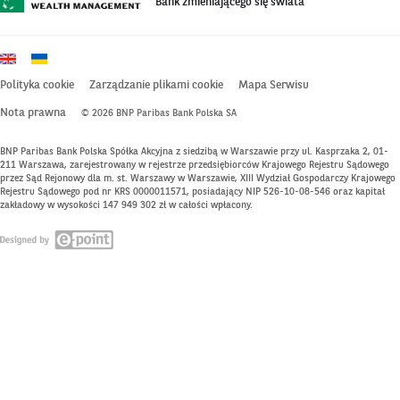
Bank zmieniającego się świata
w
nowym
w
nowym
w
w
w
nowym
oknie
nowym
oknie
nowym
nowym
nowym
oknie
oknie
oknie
oknie
oknie
Polityka cookie
Zarządzanie plikami cookie
Mapa Serwisu
Nota prawna
© 2026 BNP Paribas Bank Polska SA
BNP Paribas Bank Polska Spółka Akcyjna z siedzibą w Warszawie przy ul. Kasprzaka 2, 01-
211 Warszawa, zarejestrowany w rejestrze przedsiębiorców Krajowego Rejestru Sądowego
przez Sąd Rejonowy dla m. st. Warszawy w Warszawie, XIII Wydział Gospodarczy Krajowego
Rejestru Sądowego pod nr KRS 0000011571, posiadający NIP 526-10-08-546 oraz kapitał
zakładowy w wysokości 147 949 302 zł w całości wpłacony.